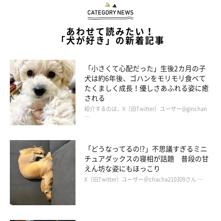
あわせて読みたい！
「犬が好き」の新着記事
「小さくて心配だった」生後2カ月の子
犬は約6年後、ゴハンをモリモリ食べて
たくましく成長！優しさあふれる姿に癒
される
紹介するのは、X（旧Twitter）ユーザー@ginchan
…
「どうなってるの!?」不思議すぎるミニ
チュアダックスの寝相が話題 普段の甘
えん坊な姿にもほっこり
X（旧Twitter）ユーザー＠chacha210309さん …