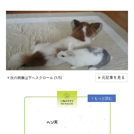
元記事を見る
▼
次の画像は下へスクロール (1/5)
▶
もっと読む
arrow_forward_ios