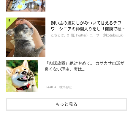
飼い主の腕にしがみついて甘えるチワ
ワ シニアの仲間入りをし「健康で穏や
かな暮らしが続いてほしい」と願う
こちらは、X（旧Twitter）ユーザー＠kotubusuk …
「肉球放置」絶対やめて。 カサカサ肉球が
良くない理由、実は...
PR(AIGATE株式会社)
もっと見る