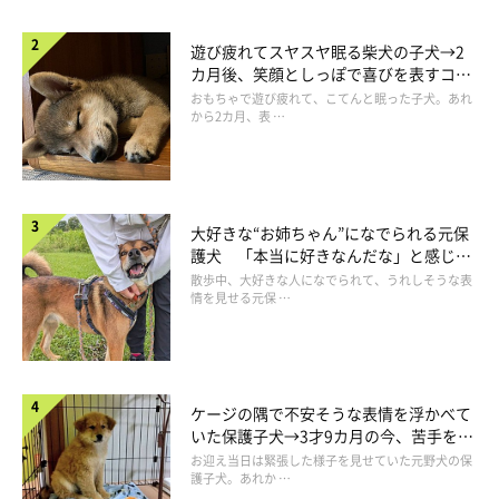
遊び疲れてスヤスヤ眠る柴犬の子犬→2
カ月後、笑顔としっぽで喜びを表すコに
成長！
おもちゃで遊び疲れて、こてんと眠った子犬。あれ
から2カ月、表 …
大好きな“お姉ちゃん”になでられる元保
護犬 「本当に好きなんだな」と感じる
表情にほっこり
散歩中、大好きな人になでられて、うれしそうな表
情を見せる元保 …
ケージの隅で不安そうな表情を浮かべて
いた保護子犬→3才9カ月の今、苦手を克
服し頼もしいコに成長！
お迎え当日は緊張した様子を見せていた元野犬の保
護子犬。あれか …