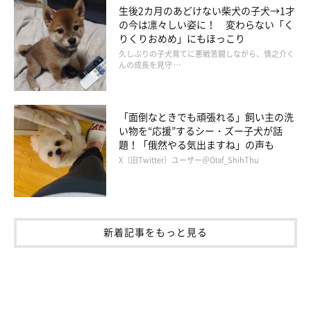
生後2カ月のあどけない柴犬の子犬→1才
の今は凛々しい姿に！ 変わらない「く
りくりおめめ」にもほっこり
久しぶりの子犬育てに悪戦苦闘しながら、慎之介く
んの成長を見守 …
「面倒なときでも頑張れる」飼い主の洗
い物を“応援”するシー・ズー子犬が話
題！「俄然やる気出ますね」の声も
X（旧Twitter）ユーザー＠Olaf_ShihThu
新着記事をもっと見る