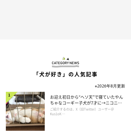
「犬が好き」の人気記事
※2026年8月更新
お迎え初日から“ヘソ天”で寝ていたやん
ちゃなコーギー子犬が7才に→ニコニ
コ“コーギースマイル”が魅力のコに成
ご紹介するのは、X（旧Twitter）ユーザー＠
長！
Kus1oK …