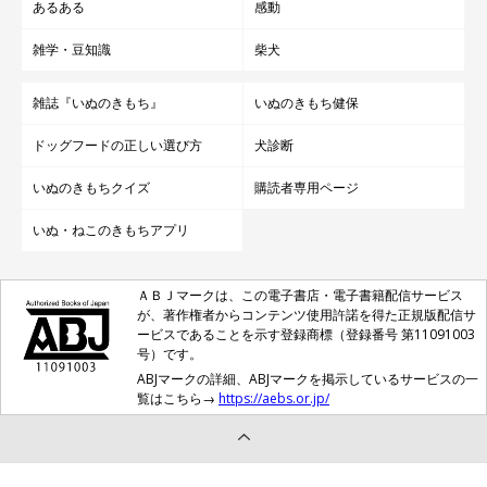
あるある
感動
雑学・豆知識
柴犬
雑誌『いぬのきもち』
いぬのきもち健保
ドッグフードの正しい選び方
犬診断
いぬのきもちクイズ
購読者専用ページ
いぬ・ねこのきもちアプリ
ＡＢＪマークは、この電子書店・電子書籍配信サービス
が、著作権者からコンテンツ使用許諾を得た正規版配信サ
ービスであることを示す登録商標（登録番号 第11091003
号）です。
ABJマークの詳細、ABJマークを掲示しているサービスの一
覧はこちら→
https://aebs.or.jp/