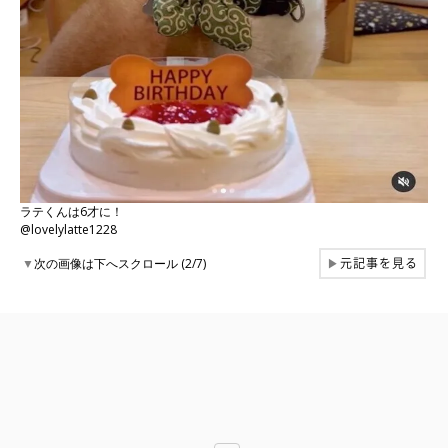
ラテくんは6才に！
@lovelylatte1228
元記事を見る
▼
次の画像は下へスクロール (2/7)
▶