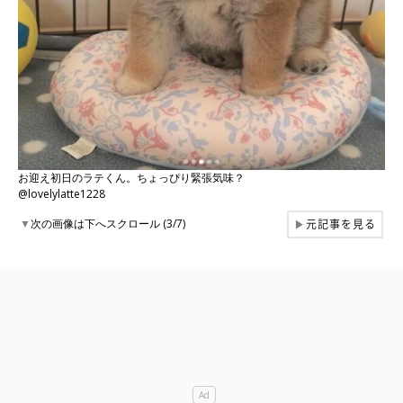
お迎え初日のラテくん。ちょっぴり緊張気味？
@lovelylatte1228
元記事を見る
▼
次の画像は下へスクロール (3/7)
▶