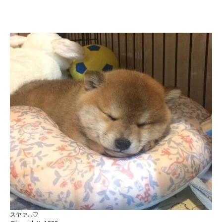
スヤァ…♡