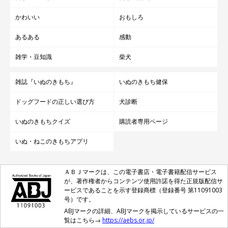
かわいい
おもしろ
あるある
感動
雑学・豆知識
柴犬
雑誌『いぬのきもち』
いぬのきもち健保
ドッグフードの正しい選び方
犬診断
いぬのきもちクイズ
購読者専用ページ
いぬ・ねこのきもちアプリ
ＡＢＪマークは、この電子書店・電子書籍配信サービス
が、著作権者からコンテンツ使用許諾を得た正規版配信サ
ービスであることを示す登録商標（登録番号 第11091003
号）です。
ABJマークの詳細、ABJマークを掲示しているサービスの一
覧はこちら→
https://aebs.or.jp/