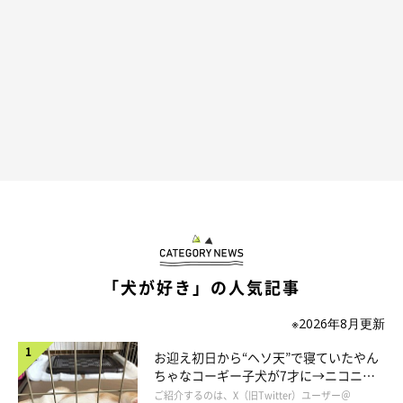
「犬が好き」の人気記事
※2026年8月更新
お迎え初日から“ヘソ天”で寝ていたやん
ちゃなコーギー子犬が7才に→ニコニ
コ“コーギースマイル”が魅力のコに成
ご紹介するのは、X（旧Twitter）ユーザー＠