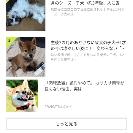
月のシーズー子犬→約3年後、人に寄り
添う優しいコに成長した姿にほっこり
無防備にゴロゴロする姿に癒される！生後2カ月シ
ーズー子犬の成 …
生後2カ月のあどけない柴犬の子犬→1才
の今は凛々しい姿に！ 変わらない「く
りくりおめめ」にもほっこり
幼い表情で飼い主さんを見つめる柴犬の子犬。1才
を迎えた現在は …
「肉球放置」絶対やめて。 カサカサ肉球が
良くない理由、実は...
PR(AIGATE株式会社)
もっと見る