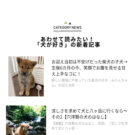
あわせて読みたい！
「犬が好き」の新着記事
お迎え当初は不安げだった柴犬の子犬→
生後6カ月の今、笑顔でお腹を見せる甘
え上手なコに！
新しい環境に戸惑っていた柴犬の子犬・みりんちゃ
ん。お迎え当初 …
涼しさを求めて犬と八ヶ岳に行くなら〜
その2【穴澤賢の犬のはなし】
【連載】穴澤賢の犬のはなし 前回、『涼しさを求
めて犬と八ヶ岳 …