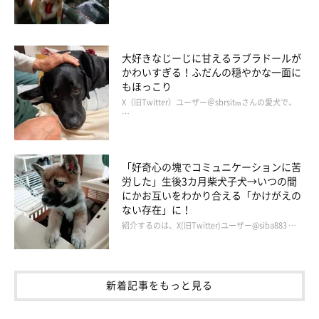
大好きなじーじに甘えるラブラドールが
かわいすぎる！ふだんの穏やかな一面に
もほっこり
X（旧Twitter）ユーザー＠sbrsitmさんの愛犬で、
…
「好奇心の塊でコミュニケーションに苦
労した」生後3カ月柴犬子犬→いつの間
にかお互いをわかり合える「かけがえの
ない存在」に！
紹介するのは、X(旧Twitter)ユーザー@siba883 …
新着記事をもっと見る