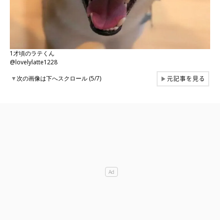
1才頃のラテくん
@lovelylatte1228
元記事を見る
▼
次の画像は下へスクロール (5/7)
▶