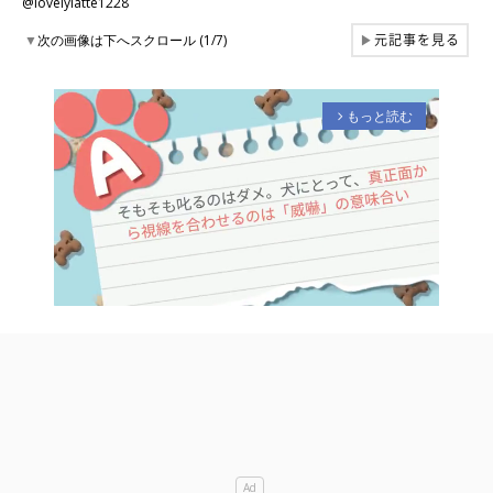
@lovelylatte1228
元記事を見る
▼
次の画像は下へスクロール (1/7)
▶
もっと読む
arrow_forward_ios
M
u
t
e