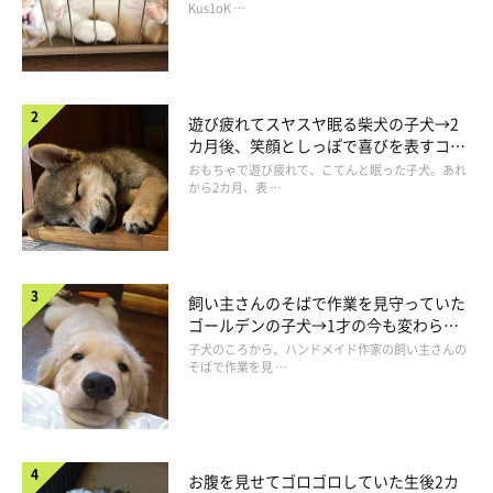
長！
Kus1oK …
遊び疲れてスヤスヤ眠る柴犬の子犬→2
カ月後、笑顔としっぽで喜びを表すコに
成長！
おもちゃで遊び疲れて、こてんと眠った子犬。あれ
から2カ月、表 …
飼い主さんのそばで作業を見守っていた
ゴールデンの子犬→1才の今も変わらな
い“見守り隊”の姿にほっこり
子犬のころから、ハンドメイド作家の飼い主さんの
そばで作業を見 …
お腹を見せてゴロゴロしていた生後2カ