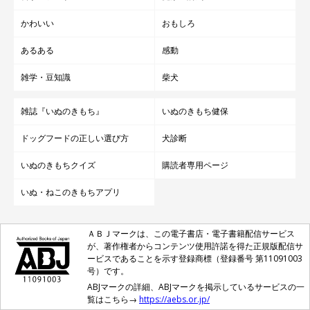
かわいい
おもしろ
あるある
感動
雑学・豆知識
柴犬
雑誌『いぬのきもち』
いぬのきもち健保
ドッグフードの正しい選び方
犬診断
いぬのきもちクイズ
購読者専用ページ
いぬ・ねこのきもちアプリ
ＡＢＪマークは、この電子書店・電子書籍配信サービス
が、著作権者からコンテンツ使用許諾を得た正規版配信サ
ービスであることを示す登録商標（登録番号 第11091003
号）です。
ABJマークの詳細、ABJマークを掲示しているサービスの一
覧はこちら→
https://aebs.or.jp/