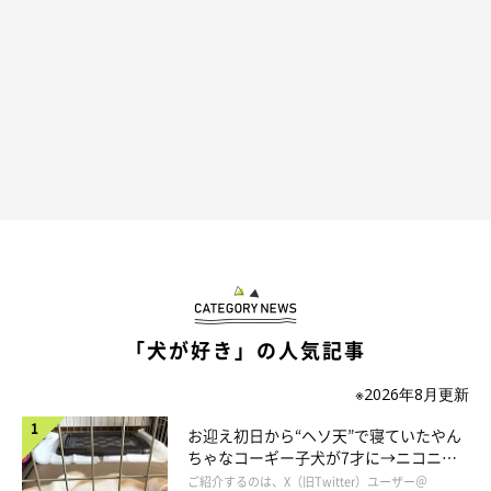
「犬が好き」の人気記事
※2026年8月更新
お迎え初日から“ヘソ天”で寝ていたやん
ちゃなコーギー子犬が7才に→ニコニ
コ“コーギースマイル”が魅力のコに成
ご紹介するのは、X（旧Twitter）ユーザー＠