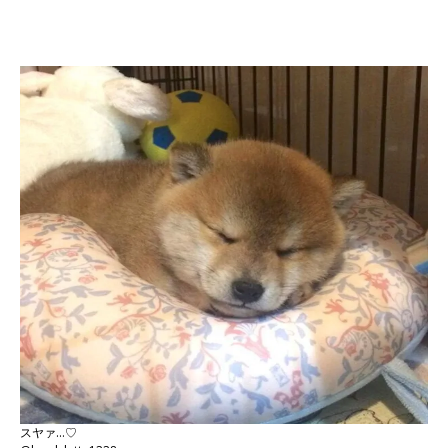
スヤァ…♡