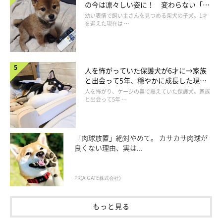
の今は凛々しい姿に！ 変わらない「く
りくりおめめ」にもほっこり
幼い表情で飼い主さんを見つめる柴犬の子犬。1才
を迎えた現在は …
人を怖がっていた保護犬が6才に→家族
と出会って5年、穏やかに成長した現在
の姿にグッとくる
人を怖がり、ケージの奥で震えていた保護犬。家族
と出会って5年 …
「肉球放置」絶対やめて。 カサカサ肉球が
良くない理由、実は...
PR(AIGATE株式会社)
もっと見る