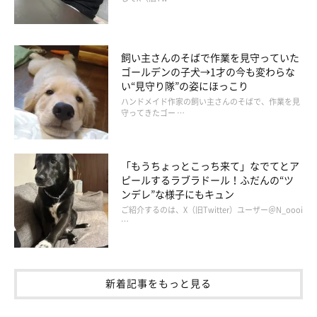
飼い主さんのそばで作業を見守っていた
ゴールデンの子犬→1才の今も変わらな
い“見守り隊”の姿にほっこり
ハンドメイド作家の飼い主さんのそばで、作業を見
守ってきたゴー …
「もうちょっとこっち来て」なでてとア
ピールするラブラドール！ふだんの“ツ
ンデレ”な様子にもキュン
ご紹介するのは、X（旧Twitter）ユーザー＠N_oooi
…
新着記事をもっと見る