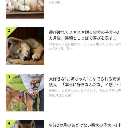
長！
Kus1oK …
遊び疲れてスヤスヤ眠る柴犬の子犬→2
カ月後、笑顔としっぽで喜びを表すコに
成長！
おもちゃで遊び疲れて、こてんと眠った子犬。あれ
から2カ月、表 …
大好きな“お姉ちゃん”になでられる元保
護犬 「本当に好きなんだな」と感じる
表情にほっこり
散歩中、大好きな人になでられて、うれしそうな表
情を見せる元保 …
生後2カ月のあどけない柴犬の子犬→1才