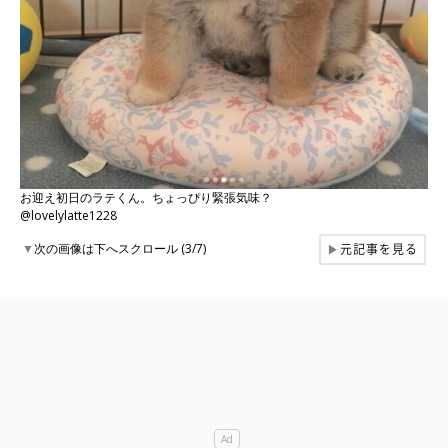
お迎え初日のラテくん。ちょっぴり緊張気味？
@lovelylatte1228
元記事を見る
▼
次の画像は下へスクロール (3/7)
▶