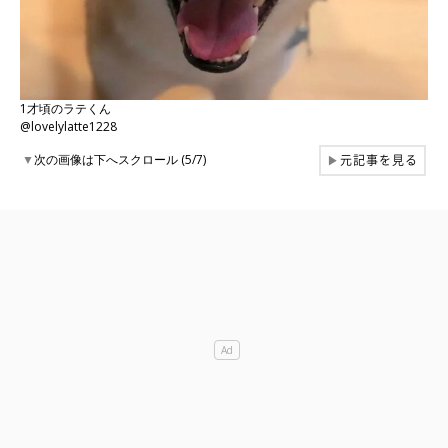
1才頃のラテくん
@lovelylatte1228
元記事を見る
▼
次の画像は下へスクロール (5/7)
▶