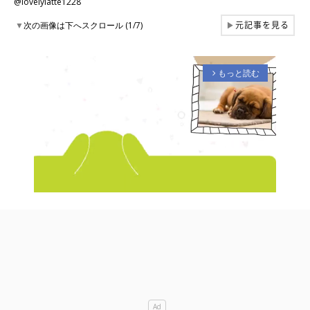
@lovelylatte1228
元記事を見る
▼
次の画像は下へスクロール (1/7)
▶
もっと読む
arrow_forward_ios
M
u
t
e