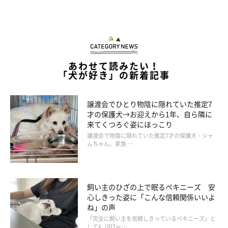
あわせて読みたい！
「犬が好き」の新着記事
譲渡会でひとり物陰に隠れていた推定7
才の保護犬→お迎えから1年、自ら隣に
来てくつろぐ姿にほっこり
譲渡会で物陰に隠れていた推定7才の保護犬・シャ
ムちゃん。家族 …
飼い主のひざの上で眠るペキニーズ 安
心しきった姿に「こんな信頼関係いいよ
ね」の声
「完全に飼い主を信頼しきっているペキニーズ」と
してX（旧Tw …