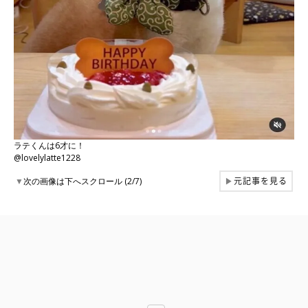
ラテくんは6才に！
@lovelylatte1228
元記事を見る
▼
次の画像は下へスクロール (2/7)
▶