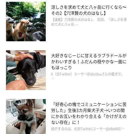
涼しさを求めて犬と八ヶ岳に行くなら〜
その2【穴澤賢の犬のはなし】
【連載】穴澤賢の犬のはなし 前回、『涼しさを求
めて犬と八ヶ岳 …
大好きなじーじに甘えるラブラドールが
かわいすぎる！ふだんの穏やかな一面に
もほっこり
X（旧Twitter）ユーザー＠sbrsitmさんの愛犬で、
…
「好奇心の塊でコミュニケーションに苦
労した」生後3カ月柴犬子犬→いつの間
にかお互いをわかり合える「かけがえの
ない存在」に！
紹介するのは、X(旧Twitter)ユーザー@siba883 …