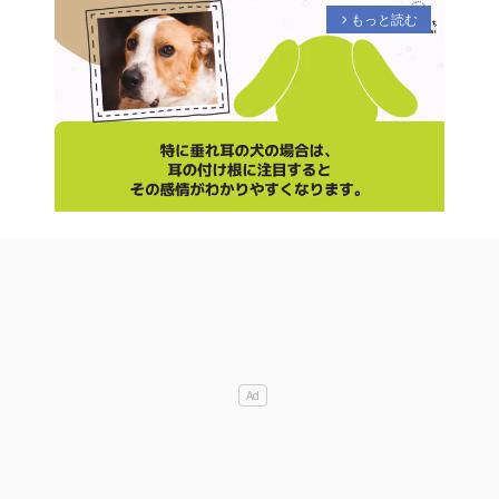
もっと読む
arrow_forward_ios
M
u
t
e