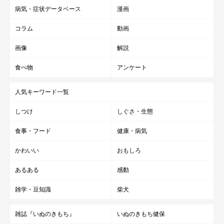
病気・症状データベース
漫画
コラム
動画
画像
解説
食べ物
アンケート
人気キーワード一覧
しつけ
しぐさ・生態
食事・フード
健康・病気
かわいい
おもしろ
あるある
感動
雑学・豆知識
柴犬
雑誌『いぬのきもち』
いぬのきもち健保