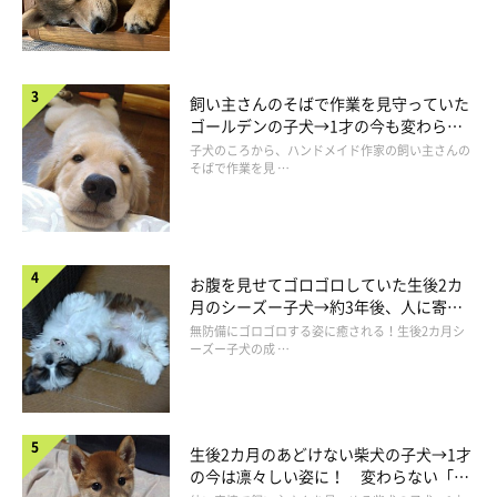
飼い主さんのそばで作業を見守っていた
ゴールデンの子犬→1才の今も変わらな
い“見守り隊”の姿にほっこり
子犬のころから、ハンドメイド作家の飼い主さんの
そばで作業を見 …
お腹を見せてゴロゴロしていた生後2カ
月のシーズー子犬→約3年後、人に寄り
添う優しいコに成長した姿にほっこり
無防備にゴロゴロする姿に癒される！生後2カ月シ
ーズー子犬の成 …
生後2カ月のあどけない柴犬の子犬→1才
の今は凛々しい姿に！ 変わらない「く