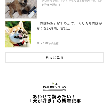
りくりおめめ」にもほっこり
幼い表情で飼い主さんを見つめる柴犬の子犬。1才
を迎えた現在は …
「肉球放置」絶対やめて。 カサカサ肉球が
良くない理由、実は...
PR(AIGATE株式会社)
もっと見る
あわせて読みたい！
「犬が好き」の新着記事