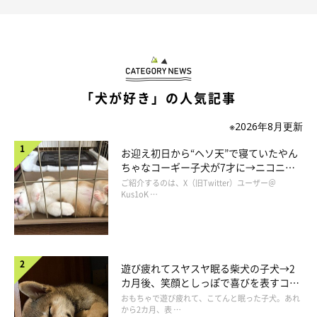
「犬が好き」の人気記事
※2026年8月更新
お迎え初日から“ヘソ天”で寝ていたやん
ちゃなコーギー子犬が7才に→ニコニ
コ“コーギースマイル”が魅力のコに成
ご紹介するのは、X（旧Twitter）ユーザー＠
長！
Kus1oK …
遊び疲れてスヤスヤ眠る柴犬の子犬→2
カ月後、笑顔としっぽで喜びを表すコに
成長！
おもちゃで遊び疲れて、こてんと眠った子犬。あれ
から2カ月、表 …