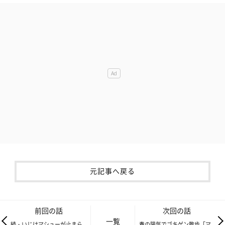
元記事へ戻る
前回の話
次回の話
一覧
続・いじけマシューが止まら
春の陽気でゴキゲン散歩「マ