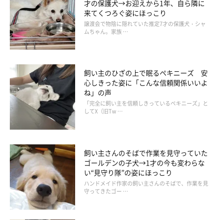
才の保護犬→お迎えから1年、自ら隣に
来てくつろぐ姿にほっこり
譲渡会で物陰に隠れていた推定7才の保護犬・シャ
ムちゃん。家族 …
飼い主のひざの上で眠るペキニーズ 安
心しきった姿に「こんな信頼関係いいよ
ね」の声
「完全に飼い主を信頼しきっているペキニーズ」と
してX（旧Tw …
飼い主さんのそばで作業を見守っていた
ゴールデンの子犬→1才の今も変わらな
い“見守り隊”の姿にほっこり
ハンドメイド作家の飼い主さんのそばで、作業を見
守ってきたゴー …