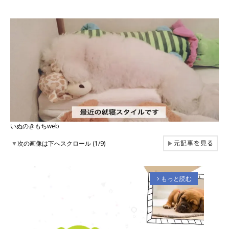
いぬのきもちweb
元記事を見る
▼
次の画像は下へスクロール (1/9)
▶
もっと読む
arrow_forward_ios