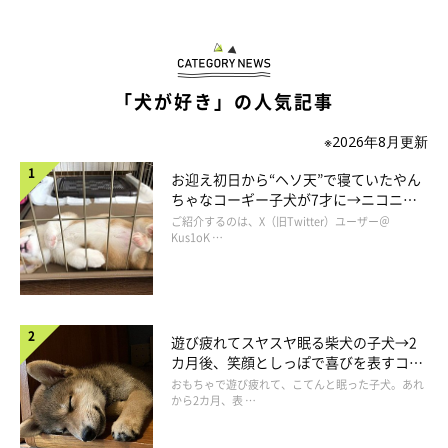
「犬が好き」の人気記事
※2026年8月更新
お迎え初日から“ヘソ天”で寝ていたやん
ちゃなコーギー子犬が7才に→ニコニ
コ“コーギースマイル”が魅力のコに成
ご紹介するのは、X（旧Twitter）ユーザー＠
長！
Kus1oK …
遊び疲れてスヤスヤ眠る柴犬の子犬→2
カ月後、笑顔としっぽで喜びを表すコに
成長！
おもちゃで遊び疲れて、こてんと眠った子犬。あれ
から2カ月、表 …