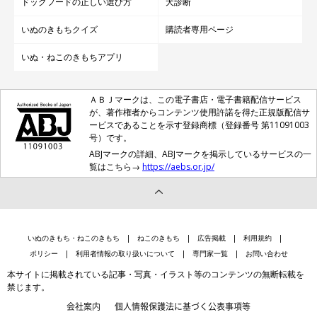
ドッグフードの正しい選び方
犬診断
いぬのきもちクイズ
購読者専用ページ
いぬ・ねこのきもちアプリ
ＡＢＪマークは、この電子書店・電子書籍配信サービス
が、著作権者からコンテンツ使用許諾を得た正規版配信サ
ービスであることを示す登録商標（登録番号 第11091003
号）です。
ABJマークの詳細、ABJマークを掲示しているサービスの一
覧はこちら→
https://aebs.or.jp/
いぬのきもち・ねこのきもち
ねこのきもち
広告掲載
利用規約
ポリシー
利用者情報の取り扱いについて
専門家一覧
お問い合わせ
本サイトに掲載されている記事・写真・イラスト等のコンテンツの無断転載を
禁じます。
会社案内
個人情報保護法に基づく公表事項等