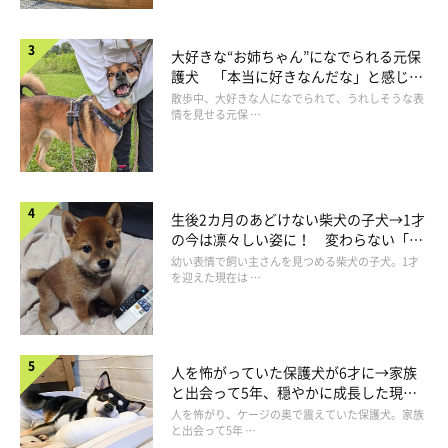
大好きな“お姉ちゃん”になでられる元保
護犬 「本当に好きなんだな」と感じる
表情にほっこり
散歩中、大好きな人になでられて、うれしそうな表
情を見せる元保 …
生後2カ月のあどけない柴犬の子犬→1才
の今は凛々しい姿に！ 変わらない「く
りくりおめめ」にもほっこり
幼い表情で飼い主さんを見つめる柴犬の子犬。1才
を迎えた現在は …
人を怖がっていた保護犬が6才に→家族
と出会って5年、穏やかに成長した現在
の姿にグッとくる
人を怖がり、ケージの奥で震えていた保護犬。家族
と出会って5年 …