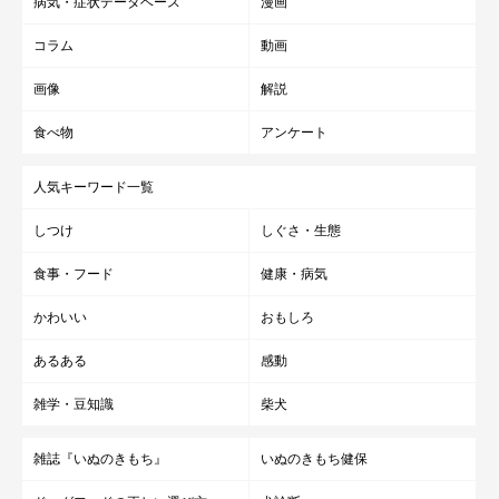
病気・症状データベース
漫画
コラム
動画
画像
解説
食べ物
アンケート
人気キーワード一覧
しつけ
しぐさ・生態
食事・フード
健康・病気
かわいい
おもしろ
あるある
感動
雑学・豆知識
柴犬
雑誌『いぬのきもち』
いぬのきもち健保