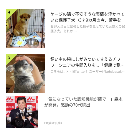
ケージの隅で不安そうな表情を浮かべて
いた保護子犬→3才9カ月の今、苦手を克
服し頼もしいコに成長！
お迎え当日は緊張した様子を見せていた元野犬の保
護子犬。あれか …
飼い主の腕にしがみついて甘えるチワ
ワ シニアの仲間入りをし「健康で穏や
かな暮らしが続いてほしい」と願う
こちらは、X（旧Twitter）ユーザー＠kotubusuk …
「気になっていた認知機能が菌で…」森永
が開発。感動の70代続出
PR(森永乳業)