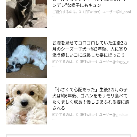
ンデレ”な様子にもキュン
ご紹介するのは、X（旧Twitter）ユーザー＠N_oooi
…
お腹を見せてゴロゴロしていた生後2カ
月のシーズー子犬→約3年後、人に寄り
添う優しいコに成長した姿にほっこり
紹介するのは、X（旧Twitter）ユーザー@doggy_c
…
「小さくて心配だった」生後2カ月の子
犬は約6年後、ゴハンをモリモリ食べて
たくましく成長！優しさあふれる姿に癒
される
紹介するのは、X（旧Twitter）ユーザー@ginchan
…