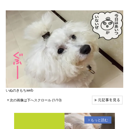
いぬのきもちweb
元記事を見る
▼
次の画像は下へスクロール (1/10)
▶
もっと読む
arrow_forward_ios