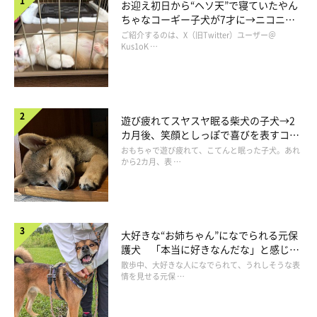
お迎え初日から“ヘソ天”で寝ていたやん
ちゃなコーギー子犬が7才に→ニコニ
コ“コーギースマイル”が魅力のコに成
ご紹介するのは、X（旧Twitter）ユーザー＠
長！
Kus1oK …
遊び疲れてスヤスヤ眠る柴犬の子犬→2
カ月後、笑顔としっぽで喜びを表すコに
成長！
おもちゃで遊び疲れて、こてんと眠った子犬。あれ
から2カ月、表 …
大好きな“お姉ちゃん”になでられる元保
護犬 「本当に好きなんだな」と感じる
表情にほっこり
散歩中、大好きな人になでられて、うれしそうな表
情を見せる元保 …