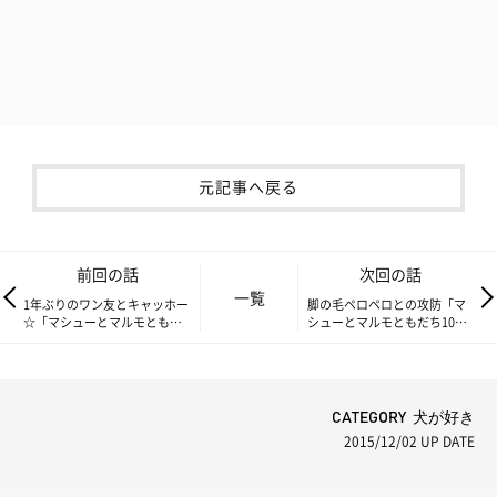
元記事へ戻る
前回の話
次回の話
一覧
1年ぶりのワン友とキャッホー
脚の毛ペロペロとの攻防「マ
☆「マシューとマルモともだ
シューとマルモともだち100
ち100わんできるかな」
わんできるかな」
CATEGORY 犬が好き
2015/12/02
UP DATE