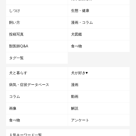
しつけ
生態・健康
飼い方
漫画・コラム
投稿写真
犬図鑑
獣医師Q&A
食べ物
タグ一覧
犬と暮らす
犬が好き♥
病気・症状データベース
漫画
コラム
動画
画像
解説
食べ物
アンケート
人気キーワード一覧