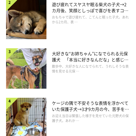
遊び疲れてスヤスヤ眠る柴犬の子犬→2
カ月後、笑顔としっぽで喜びを表すコに
成長！
おもちゃで遊び疲れて、こてんと眠った子犬。あれ
から2カ月、表 …
大好きな“お姉ちゃん”になでられる元保
護犬 「本当に好きなんだな」と感じる
表情にほっこり
散歩中、大好きな人になでられて、うれしそうな表
情を見せる元保 …
ケージの隅で不安そうな表情を浮かべて
いた保護子犬→3才9カ月の今、苦手を克
服し頼もしいコに成長！
お迎え当日は緊張した様子を見せていた元野犬の保
護子犬。あれか …