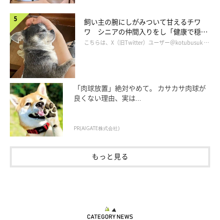
飼い主の腕にしがみついて甘えるチワ
ワ シニアの仲間入りをし「健康で穏や
かな暮らしが続いてほしい」と願う
こちらは、X（旧Twitter）ユーザー＠kotubusuk …
「肉球放置」絶対やめて。 カサカサ肉球が
良くない理由、実は...
PR(AIGATE株式会社)
もっと見る