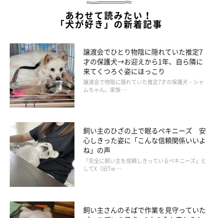
あわせて読みたい！
「犬が好き」の新着記事
譲渡会でひとり物陰に隠れていた推定7
才の保護犬→お迎えから1年、自ら隣に
来てくつろぐ姿にほっこり
譲渡会で物陰に隠れていた推定7才の保護犬・シャ
ムちゃん。家族 …
飼い主のひざの上で眠るペキニーズ 安
心しきった姿に「こんな信頼関係いいよ
ね」の声
「完全に飼い主を信頼しきっているペキニーズ」と
してX（旧Tw …
飼い主さんのそばで作業を見守っていた