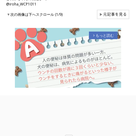
@iroha_WCP1011
元記事を見る
▼
次の画像は下へスクロール (1/9)
▶
もっと読む
arrow_forward_ios
M
u
t
e