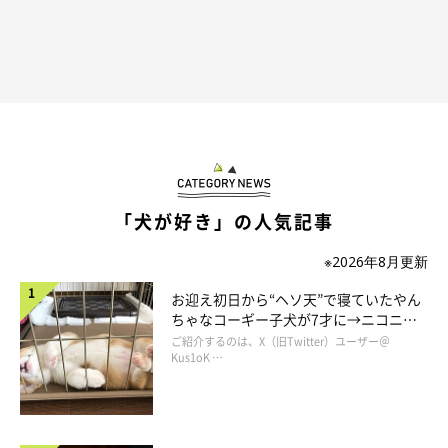
「犬が好き」の人気記事
※2026年8月更新
お迎え初日から“ヘソ天”で寝ていたやん
ちゃなコーギー子犬が7才に→ニコニ
コ“コーギースマイル”が魅力のコに成
ご紹介するのは、X（旧Twitter）ユーザー＠
長！
Kus1oK …