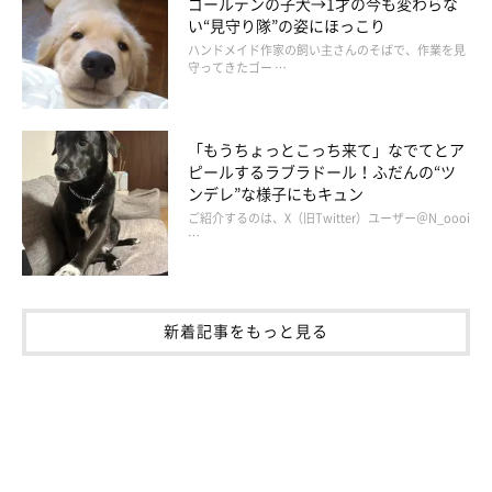
ゴールデンの子犬→1才の今も変わらな
い“見守り隊”の姿にほっこり
ハンドメイド作家の飼い主さんのそばで、作業を見
守ってきたゴー …
「もうちょっとこっち来て」なでてとア
ピールするラブラドール！ふだんの“ツ
ンデレ”な様子にもキュン
ご紹介するのは、X（旧Twitter）ユーザー＠N_oooi
…
新着記事をもっと見る