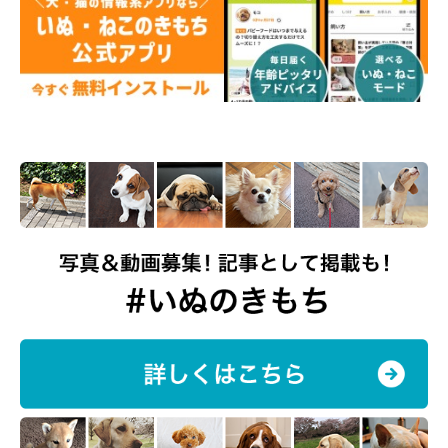
どれみちゃんは今年2才に！ どんなコに成
長したの？
@iroha_WCP1011