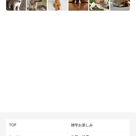
2023年6月の誕生日で2才になる、どれみちゃん。子犬の頃と比
べると顔つきや体格も立派に成長し、すっかりおとなのワンコに
なっていました。
「トライカラー」という毛色が特徴的などれみちゃんは、お迎え
したときから現在も色味が変化し続けているのだとか。
子犬の頃のどれみちゃんについて、
「黒い毛の部分がだんだん茶
色に変わっていく様子が見ていて楽しい」
と話していた飼い主さ
んですが、いまの心境としては
「黒色が減ったさみしさと喜びを
感じる」
といいます。
TOP
雑学お楽しみ