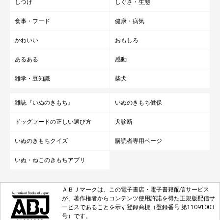
しつけ
しぐさ・生態
なったのだとか。その代わりに、
「おもちゃを水入れに浸す」
と
いう、新たにフシギな行動を見せているようです（笑）
食事・フード
健康・病気
かわいい
おもしろ
あるある
感動
雑学・豆知識
柴犬
雑誌『いぬのきもち』
いぬのきもち健保
ドッグフードの正しい選び方
犬診断
いぬのきもちクイズ
購読者専用ページ
いぬ・ねこのきもちアプリ
ＡＢＪマークは、この電子書店・電子書籍配信サービス
が、著作権者からコンテンツ使用許諾を得た正規版配信サ
ービスであることを示す登録商標（登録番号 第11091003
号）です。