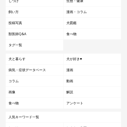
しつけ
生態・健康
飼い方
漫画・コラム
投稿写真
犬図鑑
獣医師Q&A
食べ物
タグ一覧
犬と暮らす
犬が好き♥
@iroha_WCP1011
病気・症状データベース
漫画
コラム
動画
成長したどれみちゃんの嬉しい変化としては、
「フリスビーで遊
ぶのを覚えたこと」
だそう。飼い主さんが投げては持ってきて…
画像
解説
と、繰り返し楽しそうに遊んでいるそうです。
食べ物
アンケート
子犬の頃によくやっていた「水入れに前足を入れる行動」は、1
人気キーワード一覧
才になる前まで断続的にやっていたものの、その後は見られなく