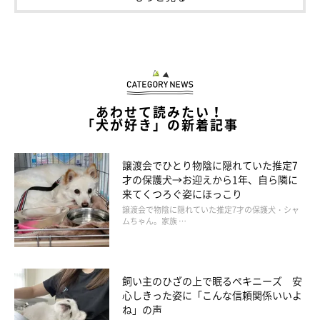
どれみが水入れに前足を突っ込んでバシャバシャやりだしたの
で、
『これか！』
と（笑） とても楽しそうにやっているので、
笑ってしまいました」
あわせて読みたい！
「犬が好き」の新着記事
譲渡会でひとり物陰に隠れていた推定7
才の保護犬→お迎えから1年、自ら隣に
来てくつろぐ姿にほっこり
譲渡会で物陰に隠れていた推定7才の保護犬・シャ
ムちゃん。家族 …
飼い主のひざの上で眠るペキニーズ 安
心しきった姿に「こんな信頼関係いいよ
ね」の声