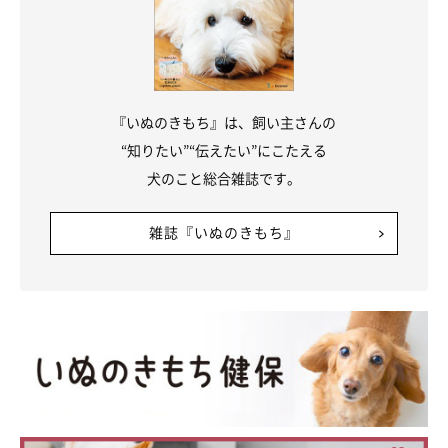
（写真左から）どれみちゃん、いろはちゃん
@iroha_WCP1011
また、怖いもの知らずな一面もあり、初めて見るものに対しても
『いぬのきもち』は、飼い主さんの
果敢に向かって行こうとすることも。そんなどれみちゃんのこと
“知りたい”“伝えたい”にこたえる
を先住犬のいろはちゃんが気にかけて、優しく接してくれている
犬のこと総合雑誌です。
のだそうです。
雑誌『いぬのきもち』
飼い主さんは2頭の関係性について、
「姉妹というよりは親子の
ような関係」
だと話します。
飼い主さん：
「私が悪さをしたどれみを怒っていたら、いろはが間に入ってき
て、どれみの代わりに『ごめんなさい』ってしてくることが多い
です。