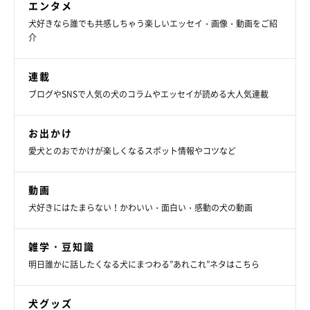
エンタメ
犬好きなら誰でも共感しちゃう楽しいエッセイ・画像・動画をご紹
介
連載
ブログやSNSで人気の犬のコラムやエッセイが読める大人気連載
お出かけ
愛犬とのおでかけが楽しくなるスポット情報やコツなど
（写真手前から）どれみちゃん、先住犬・いろはちゃん
動画
@iroha_WCP1011
犬好きにはたまらない！かわいい・面白い・感動の犬の動画
とてもおてんばな性格だという、どれみちゃん。冒頭で紹介した
写真でもわかるように、「水」がすごく好きなのだそう。
雑学・豆知識
明日誰かに話したくなる犬にまつわる”あれこれ”ネタはこちら
ある日、飼い主さんがお風呂場で水を流していたら、どれみちゃ
んが中に入ってきてその場でフセをし、おなかがずぶ濡れになっ
犬グッズ