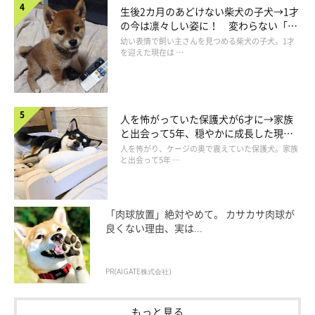
生後2カ月のあどけない柴犬の子犬→1才
の今は凛々しい姿に！ 変わらない「く
りくりおめめ」にもほっこり
幼い表情で飼い主さんを見つめる柴犬の子犬。1才
を迎えた現在は …
人を怖がっていた保護犬が6才に→家族
と出会って5年、穏やかに成長した現在
の姿にグッとくる
人を怖がり、ケージの奥で震えていた保護犬。家族
@iroha_WCP1011
と出会って5年 …
飼い主さんにお話を伺うと、どれみちゃんを家に迎えたばかりの
頃から、あのようなフシギな行動が見られたといいます。
「肉球放置」絶対やめて。 カサカサ肉球が
良くない理由、実は...
飼い主さん：
「ブリーダーさんから
『水遊びをするかもしれない』
と言われて
PR(AIGATE株式会社)
いて、そのときはあまりピンときてなかったのですが…。
もっと見る