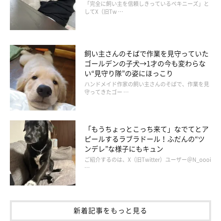
「完全に飼い主を信頼しきっているペキニーズ」と
してX（旧Tw …
飼い主さんのそばで作業を見守っていた
ゴールデンの子犬→1才の今も変わらな
い“見守り隊”の姿にほっこり
ハンドメイド作家の飼い主さんのそばで、作業を見
守ってきたゴー …
@iroha_WCP1011
飼い主さん：
「もうちょっとこっち来て」なでてとア
ピールするラブラドール！ふだんの“ツ
「水入れに水が入ってないときは、この写真のように前足を置い
ンデレ”な様子にもキュン
てくつろいでいます。怒られてむしゃくしゃしたあととかによく
ご紹介するのは、X（旧Twitter）ユーザー＠N_oooi
見られる光景なので、『ストレス発散目的なのか？』なんて思っ
…
たりもしています」
新着記事をもっと見る