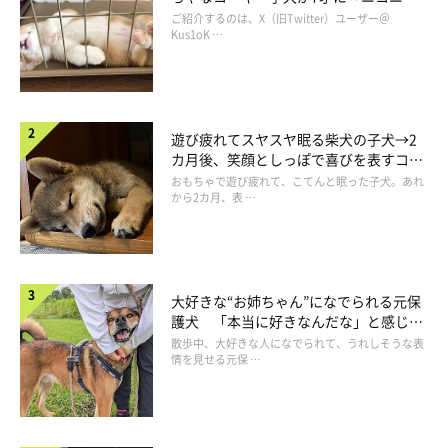
コ“コーギースマイル”が魅力のコに成
ご紹介するのは、X（旧Twitter）ユーザー＠
長！
Kus1oK …
遊び疲れてスヤスヤ眠る柴犬の子犬→2
カ月後、笑顔としっぽで喜びを表すコに
成長！
おもちゃで遊び疲れて、こてんと眠った子犬。あれ
から2カ月、表 …
家に迎えたときからやっていた!? 飼い主さ
んに話を聞いた
大好きな“お姉ちゃん”になでられる元保
護犬 「本当に好きなんだな」と感じる
表情にほっこり
散歩中、大好きな人になでられて、うれしそうな表
情を見せる元保 …