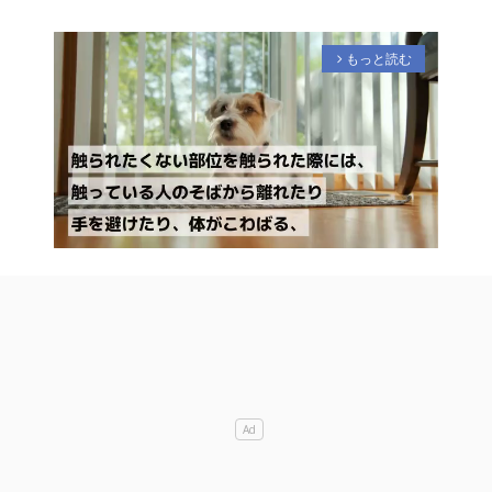
もっと読む
arrow_forward_ios
M
u
t
e