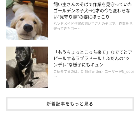
飼い主さんのそばで作業を見守っていた
ゴールデンの子犬→1才の今も変わらな
い“見守り隊”の姿にほっこり
ハンドメイド作家の飼い主さんのそばで、作業を見
守ってきたゴー …
「もうちょっとこっち来て」なでてとア
ピールするラブラドール！ふだんの“ツ
ンデレ”な様子にもキュン
ご紹介するのは、X（旧Twitter）ユーザー＠N_oooi
…
新着記事をもっと見る