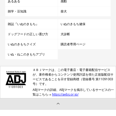
あるある
感動
雑学・豆知識
柴犬
雑誌『いぬのきもち』
いぬのきもち健保
ドッグフードの正しい選び方
犬診断
いぬのきもちクイズ
購読者専用ページ
いぬ・ねこのきもちアプリ
ＡＢＪマークは、この電子書店・電子書籍配信サービス
が、著作権者からコンテンツ使用許諾を得た正規版配信サ
ービスであることを示す登録商標（登録番号 第11091003
号）です。
ABJマークの詳細、ABJマークを掲示しているサービスの一
覧はこちら→
https://aebs.or.jp/