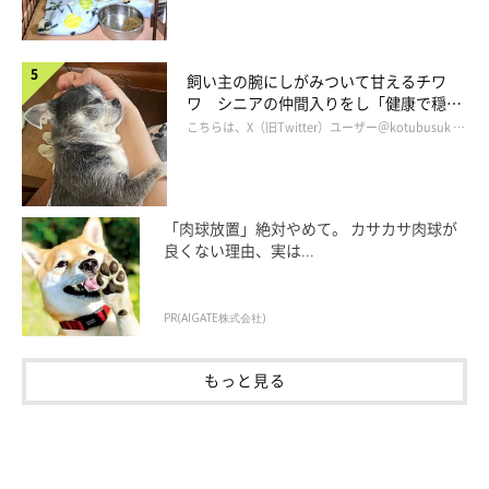
飼い主の腕にしがみついて甘えるチワ
ワ シニアの仲間入りをし「健康で穏や
かな暮らしが続いてほしい」と願う
こちらは、X（旧Twitter）ユーザー＠kotubusuk …
「肉球放置」絶対やめて。 カサカサ肉球が
良くない理由、実は...
PR(AIGATE株式会社)
もっと見る