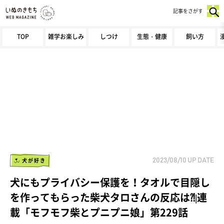
記事をさがす
TOP
雑学お楽しみ
しつけ
生態・健康
飼い方
犬が好き
2023/08/10
UP DATE
犬にもプライバシー保護を！タオルで目隠し
を作ってもらった柴犬タロさんの反応は⁈|連
載「モフモフ柴とプニプニ娘」第229話