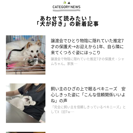
あわせて読みたい！
「犬が好き」の新着記事
譲渡会でひとり物陰に隠れていた推定7
才の保護犬→お迎えから1年、自ら隣に
来てくつろぐ姿にほっこり
譲渡会で物陰に隠れていた推定7才の保護犬・シャ
ムちゃん。家族 …
飼い主のひざの上で眠るペキニーズ 安
心しきった姿に「こんな信頼関係いいよ
ね」の声
「完全に飼い主を信頼しきっているペキニーズ」と
してX（旧Tw …