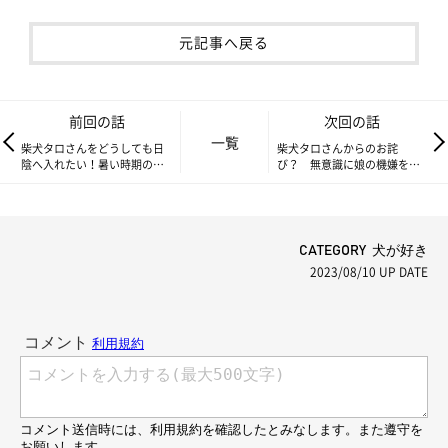
元記事へ戻る
前回の話
次回の話
一覧
柴犬タロさんをどうしても日
柴犬タロさんからのお詫
陰へ入れたい！暑い時期のお
び？ 無意識に娘の機嫌をと
散歩事情|連載「モフモフ柴と
ろうとするタロさん|連載「モ
プニプニ娘」第228話
フモフ柴とプニプニ娘」第
230話
CATEGORY 犬が好き
2023/08/10
UP DATE