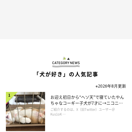
「犬が好き」の人気記事
※2026年8月更新
お迎え初日から“ヘソ天”で寝ていたやん
ちゃなコーギー子犬が7才に→ニコニ
コ“コーギースマイル”が魅力のコに成
ご紹介するのは、X（旧Twitter）ユーザー＠
長！
Kus1oK …