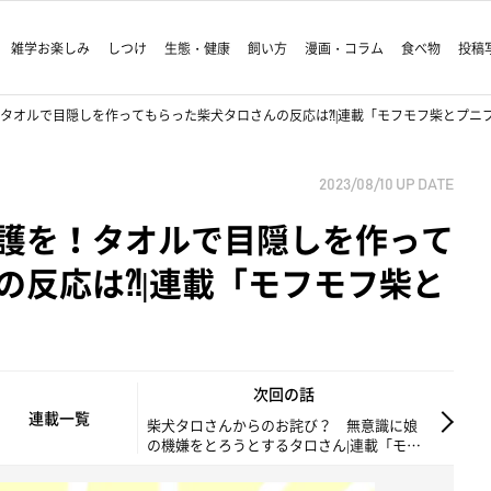
雑学お楽しみ
しつけ
生態・健康
飼い方
漫画・コラム
食べ物
投稿
タオルで目隠しを作ってもらった柴犬タロさんの反応は⁈|連載「モフモフ柴とプニプ
2023/08/10
UP DATE
護を！タオルで目隠しを作って
の反応は⁈|連載「モフモフ柴と
次回の話
連載一覧
柴犬タロさんからのお詫び？ 無意識に娘
の機嫌をとろうとするタロさん|連載「モフ
モフ柴とプニプニ娘」第230話