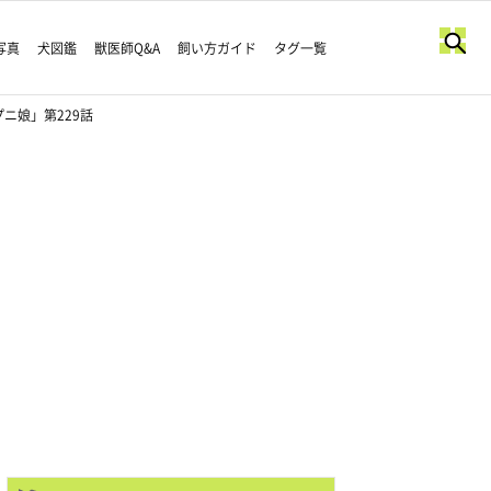
写真
犬図鑑
獣医師Q&A
飼い方ガイド
タグ一覧
ニ娘」第229話