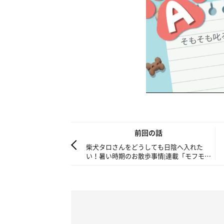
前回の話
柴犬タロさんをどうしても日陰へ入れた
い！暑い時期のお散歩事情|連載「モフモフ
柴とプニプニ娘」第228話