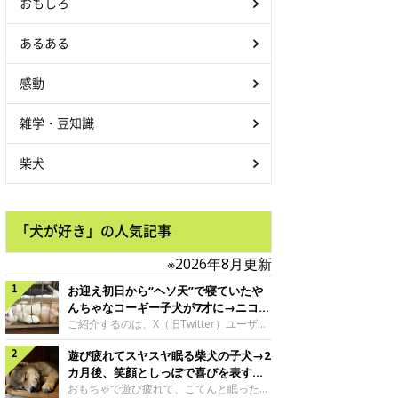
おもしろ
あるある
感動
雑学・豆知識
柴犬
「犬が好き」の人気記事
※2026年8月更新
お迎え初日から“ヘソ天”で寝ていたや
んちゃなコーギー子犬が7才に→ニコニ
コ“コーギースマイル”が魅力のコに成
ご紹介するのは、X（旧Twitter）ユーザー
＠Kus1oKg2vsgdWS2さんの愛犬でウェル
長！
遊び疲れてスヤスヤ眠る柴犬の子犬→2
シュ・コーギー・ペンブロークの神楽ちゃ
ん。今年の8月で7才になるという神楽ちゃ
カ月後、笑顔としっぽで喜びを表すコ
んですが、いったいどんな子犬時代を過ご
に成長！
おもちゃで遊び疲れて、こてんと眠った子