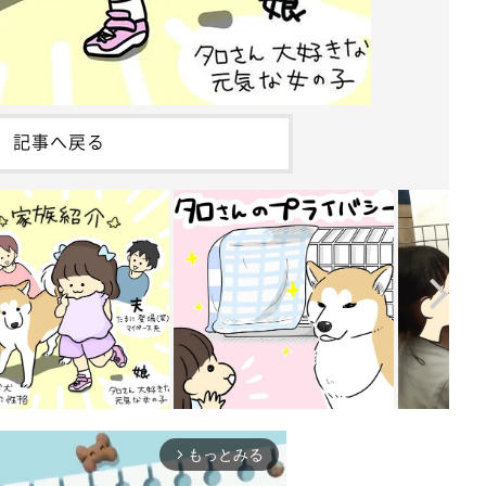
記事へ戻る
もっとみる
arrow_forward_ios