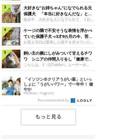
したのでしょうか。今回は、神楽ちゃんの
犬。あれから2カ月、表情や行動にさまざ
成長を飼い主さんと振り返ります！神楽ち
大好きな“お姉ちゃん”になでられる元
まな変化が見られるようになりました。遊
ゃんの成長について聞いた！お迎えから数
び疲れて眠る生後2カ月のなっちゃん遊び
保護犬 「本当に好きなんだな」と感
日後の神楽ちゃん（撮影時生後2カ月）＠
疲れた様子のなっちゃん。@Pkndg_紹介
じる表情にほっこり
散歩中、大好きな人になでられて、うれし
Kus1oKg2vsgdWS2――お迎え当初の神楽
するのは、X（旧Twitter）ユーザー
そうな表情を見せる元保護犬。甘えるよう
ちゃんの様子について教えてください。飼
@Pkndg_さんの愛犬・なっちゃん（取材
ケージの隅で不安そうな表情を浮かべ
な姿に、見ているこちらまでほっこりしま
い主さん： 「お迎え当日から“ヘソ天”で寝
時、生後4カ月／柴犬）。こちらの写真
す。大好きな“お姉ちゃん”に甘える小次郎
ていた保護子犬→3才9カ月の今、苦手
るようなコでし
は、なっちゃんが生後2カ月のころに撮影
くん妹さんになでてもらい、うれしそうな
を克服し頼もしいコに成長！
お迎え当日は緊張した様子を見せていた元
された一枚です。この日、なっちゃんは家
表情を見せる小次郎くん（2026年6月撮
野犬の保護子犬。あれから約3年半、苦手
族と一緒におもちゃで遊んでいました。た
影）。@mika_Jimmy紹介するのは、X（旧
飼い主の腕にしがみついて甘えるチワ
だったことを一つひとつ克服し、家族に寄
くさん遊んで疲れたのか、その後は眠り始
Twitter）ユーザー@mika_Jimmyさんの愛
り添う姿を見せています。お迎え当日、ケ
ワ シニアの仲間入りをし「健康で穏
めたそうです。眠るなっちゃん。
犬・小次郎くん（撮影時5才）。こちら
ージの隅で不安そうにお迎え当日のシルビ
やかな暮らしが続いてほしい」と願う
こちらは、X（旧Twitter）ユーザー＠
@Pkndg_
は、飼い主さんの妹さんと一緒に散歩をし
アちゃん。@nemonemotos今回紹介する
kotubusuke617さんが投稿した写真。写
たときに撮影したという一枚です。この
のは、X（旧Twitter）ユーザー
っているのは、愛犬でチワワのつぶしゃん
「イソジン®クリアうがい薬」といっ
日、飼い主さんは実家から自宅へ帰る途
@nemonemotosさんの愛犬・シルビアち
（本名：こつぶちゃん）です。飼い主さん
しょに「うがいパワー」で一年中！ 健
中、妹さんと公園で待ち合わせ
ゃん（撮影当時、生後推定2カ月）。飼い
の腕にしがみつくつぶしゃん（撮影時6
やか
主さんが「#最初に撮った一枚」として投
才）＠kotubusuke617撮影当時の状況に
PR(iNova｜Hugkum)
稿した写真には、ケージの隅で不安そうな
ついて伺うと、飼い主さんはこう教えてく
Recommended by
表情を浮かべるシルビアちゃんの姿が写っ
れました。飼い主さん： 「ある休日のこ
ていました。こちらは、保護犬だったシル
とです。私がソファに座った途端にひざの
上にのってきたので、そのままなでながら
もっと見る
テレビを見ていたのですが、微動だにしな
いので気になって見てみると、腕にしがみ
つくような形で気持ちよさそうに