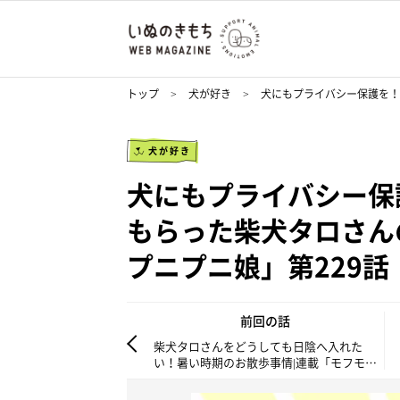
トップ
犬が好き
犬にもプライバシー保護を！
犬が好き
犬にもプライバシー保
もらった柴犬タロさん
プニプニ娘」第229話
前回の話
柴犬タロさんをどうしても日陰へ入れた
い！暑い時期のお散歩事情|連載「モフモフ
柴とプニプニ娘」第228話