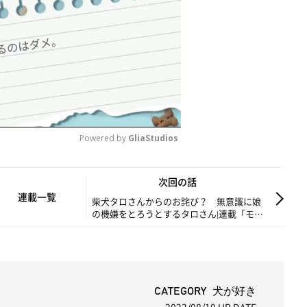
Powered by 
GliaStudios
M
次回の話
u
連載一覧
柴犬タロさんからのお詫び？ 無意識に娘
の機嫌をとろうとするタロさん|連載「モフ
t
モフ柴とプニプニ娘」第230話
e
CATEGORY 犬が好き
2023/08/10
UP DATE