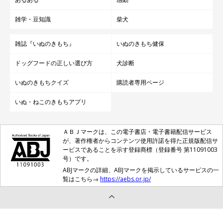
雑学・豆知識
柴犬
雑誌『いぬのきもち』
いぬのきもち健保
ドッグフードの正しい選び方
犬診断
いぬのきもちクイズ
購読者専用ページ
いぬ・ねこのきもちアプリ
ＡＢＪマークは、この電子書店・電子書籍配信サービス
が、著作権者からコンテンツ使用許諾を得た正規版配信サ
ービスであることを示す登録商標（登録番号 第11091003
号）です。
ABJマークの詳細、ABJマークを掲示しているサービスの一
覧はこちら→
https://aebs.or.jp/