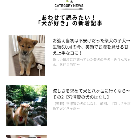
あわせて読みたい！
「犬が好き」の新着記事
お迎え当初は不安げだった柴犬の子犬→
生後6カ月の今、笑顔でお腹を見せる甘
え上手なコに！
新しい環境に戸惑っていた柴犬の子犬・みりんちゃ
ん。お迎え当初 …
涼しさを求めて犬と八ヶ岳に行くなら〜
その2【穴澤賢の犬のはなし】
【連載】穴澤賢の犬のはなし 前回、『涼しさを求
めて犬と八ヶ岳 …