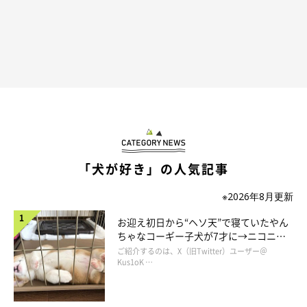
「犬が好き」の人気記事
※2026年8月更新
お迎え初日から“ヘソ天”で寝ていたやん
ちゃなコーギー子犬が7才に→ニコニ
コ“コーギースマイル”が魅力のコに成
ご紹介するのは、X（旧Twitter）ユーザー＠
長！
Kus1oK …