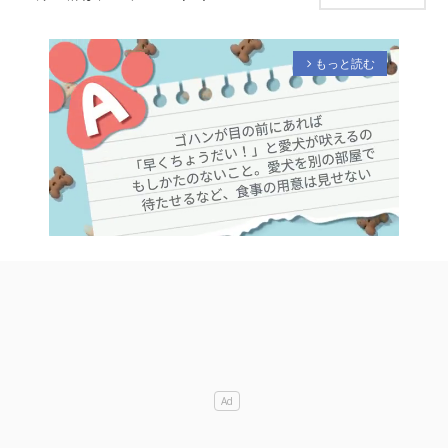
もっと読む
arrow_forward_ios
M
u
t
e