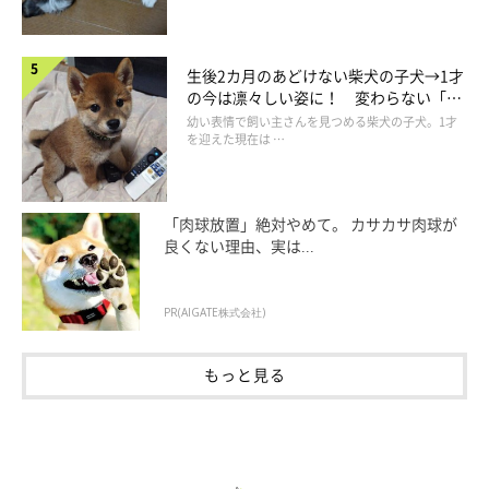
生後2カ月のあどけない柴犬の子犬→1才
の今は凛々しい姿に！ 変わらない「く
りくりおめめ」にもほっこり
幼い表情で飼い主さんを見つめる柴犬の子犬。1才
を迎えた現在は …
「肉球放置」絶対やめて。 カサカサ肉球が
良くない理由、実は...
PR(AIGATE株式会社)
もっと見る