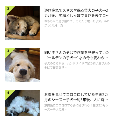
遊び疲れてスヤスヤ眠る柴犬の子犬→2
カ月後、笑顔としっぽで喜びを表すコに
成長！
おもちゃで遊び疲れて、こてんと眠った子犬。あれ
から2カ月、表 …
飼い主さんのそばで作業を見守っていた
ゴールデンの子犬→1才の今も変わらな
い“見守り隊”の姿にほっこり
子犬のころから、ハンドメイド作家の飼い主さんの
そばで作業を見 …
お腹を見せてゴロゴロしていた生後2カ
月のシーズー子犬→約3年後、人に寄り
添う優しいコに成長した姿にほっこり
無防備にゴロゴロする姿に癒される！生後2カ月シ
ーズー子犬の成 …