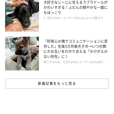
大好きなじーじに甘えるラブラドールが
かわいすぎる！ふだんの穏やかな一面に
もほっこり
X（旧Twitter）ユーザー＠sbrsitmさんの愛犬で、
…
「好奇心の塊でコミュニケーションに苦
労した」生後3カ月柴犬子犬→いつの間
にかお互いをわかり合える「かけがえの
ない存在」に！
紹介するのは、X(旧Twitter)ユーザー@siba883 …
新着記事をもっと見る