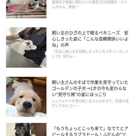
譲渡会で物陰に隠れていた推定7才の保護犬・シャ
ムちゃん。家族 …
飼い主のひざの上で眠るペキニーズ 安
心しきった姿に「こんな信頼関係いいよ
ね」の声
「完全に飼い主を信頼しきっているペキニーズ」と
してX（旧Tw …
飼い主さんのそばで作業を見守っていた
ゴールデンの子犬→1才の今も変わらな
い“見守り隊”の姿にほっこり
ハンドメイド作家の飼い主さんのそばで、作業を見
守ってきたゴー …
「もうちょっとこっち来て」なでてとア
ピールするラブラドール！ふだんの“ツ