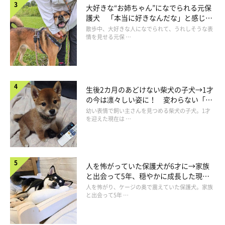
大好きな“お姉ちゃん”になでられる元保
護犬 「本当に好きなんだな」と感じる
表情にほっこり
散歩中、大好きな人になでられて、うれしそうな表
情を見せる元保 …
生後2カ月のあどけない柴犬の子犬→1才
の今は凛々しい姿に！ 変わらない「く
りくりおめめ」にもほっこり
幼い表情で飼い主さんを見つめる柴犬の子犬。1才
を迎えた現在は …
人を怖がっていた保護犬が6才に→家族
と出会って5年、穏やかに成長した現在
の姿にグッとくる
人を怖がり、ケージの奥で震えていた保護犬。家族
と出会って5年 …