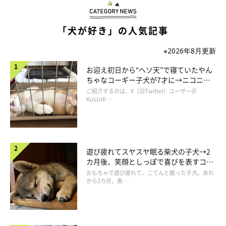
「犬が好き」の人気記事
※2026年8月更新
お迎え初日から“ヘソ天”で寝ていたやん
ちゃなコーギー子犬が7才に→ニコニ
コ“コーギースマイル”が魅力のコに成
ご紹介するのは、X（旧Twitter）ユーザー＠
長！
Kus1oK …
遊び疲れてスヤスヤ眠る柴犬の子犬→2
カ月後、笑顔としっぽで喜びを表すコに
成長！
おもちゃで遊び疲れて、こてんと眠った子犬。あれ
から2カ月、表 …