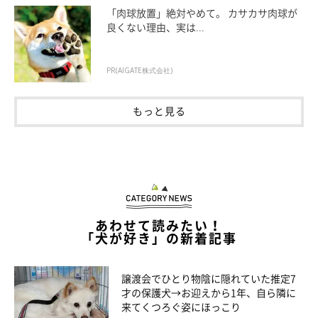
「肉球放置」絶対やめて。 カサカサ肉球が
良くない理由、実は...
PR(AIGATE株式会社)
もっと見る
あわせて読みたい！
「犬が好き」の新着記事
譲渡会でひとり物陰に隠れていた推定7
才の保護犬→お迎えから1年、自ら隣に
来てくつろぐ姿にほっこり