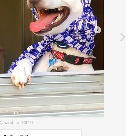
＠haruharu040777