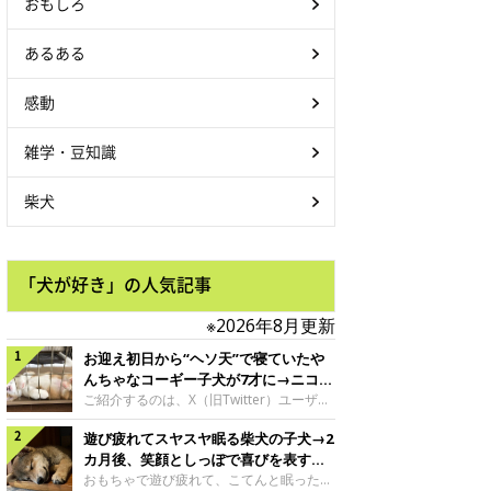
おもしろ
あるある
感動
雑学・豆知識
柴犬
「犬が好き」の人気記事
※2026年8月更新
お迎え初日から“ヘソ天”で寝ていたや
んちゃなコーギー子犬が7才に→ニコニ
コ“コーギースマイル”が魅力のコに成
ご紹介するのは、X（旧Twitter）ユーザー
＠Kus1oKg2vsgdWS2さんの愛犬でウェル
長！
遊び疲れてスヤスヤ眠る柴犬の子犬→2
シュ・コーギー・ペンブロークの神楽ちゃ
ん。今年の8月で7才になるという神楽ちゃ
カ月後、笑顔としっぽで喜びを表すコ
んですが、いったいどんな子犬時代を過ご
に成長！
おもちゃで遊び疲れて、こてんと眠った子