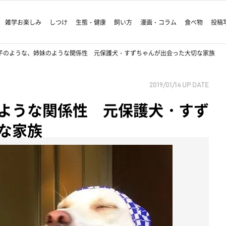
雑学お楽しみ
しつけ
生態・健康
飼い方
漫画・コラム
食べ物
投稿
子のような、姉妹のような関係性 元保護犬・すずちゃんが出会った大切な家族
2019/01/14
UP DATE
ような関係性 元保護犬・すず
な家族