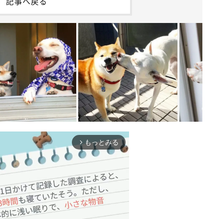
記事へ戻る
もっとみる
arrow_forward_ios