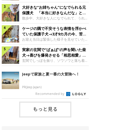
したのでしょうか。今回は、神楽ちゃんの
犬。あれから2カ月、表情や行動にさまざ
成長を飼い主さんと振り返ります！神楽ち
大好きな“お姉ちゃん”になでられる元
まな変化が見られるようになりました。遊
ゃんの成長について聞いた！お迎えから数
び疲れて眠る生後2カ月のなっちゃん遊び
保護犬 「本当に好きなんだな」と感
日後の神楽ちゃん（撮影時生後2カ月）＠
疲れた様子のなっちゃん。@Pkndg_紹介
じる表情にほっこり
散歩中、大好きな人になでられて、うれし
Kus1oKg2vsgdWS2――お迎え当初の神楽
するのは、X（旧Twitter）ユーザー
そうな表情を見せる元保護犬。甘えるよう
ちゃんの様子について教えてください。飼
@Pkndg_さんの愛犬・なっちゃん（取材
ケージの隅で不安そうな表情を浮かべ
な姿に、見ているこちらまでほっこりしま
い主さん： 「お迎え当日から“ヘソ天”で寝
時、生後4カ月／柴犬）。こちらの写真
す。大好きな“お姉ちゃん”に甘える小次郎
ていた保護子犬→3才9カ月の今、苦手
るようなコでし
は、なっちゃんが生後2カ月のころに撮影
くん妹さんになでてもらい、うれしそうな
を克服し頼もしいコに成長！
お迎え当日は緊張した様子を見せていた元
された一枚です。この日、なっちゃんは家
表情を見せる小次郎くん（2026年6月撮
野犬の保護子犬。あれから約3年半、苦手
族と一緒におもちゃで遊んでいました。た
影）。@mika_Jimmy紹介するのは、X（旧
実家の玄関で“ばぁば”の声を聞いた柴
だったことを一つひとつ克服し、家族に寄
くさん遊んで疲れたのか、その後は眠り始
Twitter）ユーザー@mika_Jimmyさんの愛
り添う姿を見せています。お迎え当日、ケ
犬→喜びを爆発させる「相思相愛」な
めたそうです。眠るなっちゃん。
犬・小次郎くん（撮影時5才）。こちら
ージの隅で不安そうにお迎え当日のシルビ
光景にほっこり
玄関でしっぽを振り、ソワソワと落ち着か
@Pkndg_
は、飼い主さんの妹さんと一緒に散歩をし
アちゃん。@nemonemotos今回紹介する
ない様子の柴犬。その先には、大好きな人
たときに撮影したという一枚です。この
のは、X（旧Twitter）ユーザー
との再会が待っていました。玄関でソワソ
Jeepで家族と夏一番の大冒険へ！
日、飼い主さんは実家から自宅へ帰る途
@nemonemotosさんの愛犬・シルビアち
ワする福丸くんソワソワした様子を見せる
中、妹さんと公園で待ち合わせ
ゃん（撮影当時、生後推定2カ月）。飼い
福丸くん。@totomo_fukumaru紹介する
主さんが「#最初に撮った一枚」として投
のは、X（旧Twitter）ユーザー
PR(Jeep Japan)
稿した写真には、ケージの隅で不安そうな
@totomo_fukumaruさんが投稿していた
Recommended by
表情を浮かべるシルビアちゃんの姿が写っ
動画。玄関でしっぽを振っているのは、愛
ていました。こちらは、保護犬だったシル
犬・福丸くん（撮影時11才／柴犬）です。
何やらソワソワしている様子が印象的です
もっと見る
が、それにはほっこりする理由がありまし
た。 玄関で聞こえた、うれしい声ばぁば
に会えて喜ぶ福丸くん。@to