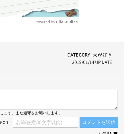
Powered by 
GliaStudios
M
u
t
CATEGORY 犬が好き
2019/01/14
UP DATE
e