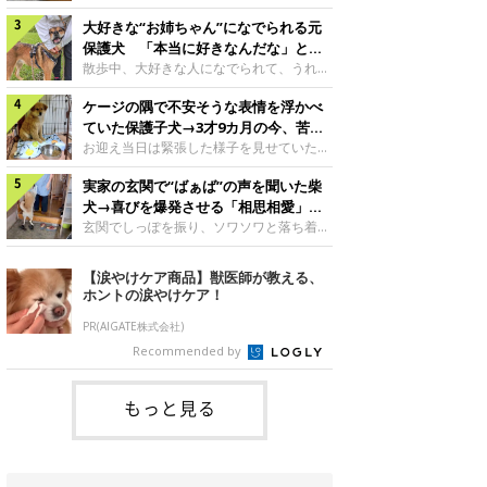
したのでしょうか。今回は、神楽ちゃんの
犬。あれから2カ月、表情や行動にさまざ
成長を飼い主さんと振り返ります！神楽ち
大好きな“お姉ちゃん”になでられる元
まな変化が見られるようになりました。遊
ゃんの成長について聞いた！お迎えから数
び疲れて眠る生後2カ月のなっちゃん遊び
保護犬 「本当に好きなんだな」と感
日後の神楽ちゃん（撮影時生後2カ月）＠
疲れた様子のなっちゃん。@Pkndg_紹介
じる表情にほっこり
散歩中、大好きな人になでられて、うれし
Kus1oKg2vsgdWS2――お迎え当初の神楽
するのは、X（旧Twitter）ユーザー
そうな表情を見せる元保護犬。甘えるよう
ちゃんの様子について教えてください。飼
@Pkndg_さんの愛犬・なっちゃん（取材
ケージの隅で不安そうな表情を浮かべ
な姿に、見ているこちらまでほっこりしま
い主さん： 「お迎え当日から“ヘソ天”で寝
時、生後4カ月／柴犬）。こちらの写真
す。大好きな“お姉ちゃん”に甘える小次郎
ていた保護子犬→3才9カ月の今、苦手
るようなコでし
は、なっちゃんが生後2カ月のころに撮影
くん妹さんになでてもらい、うれしそうな
を克服し頼もしいコに成長！
お迎え当日は緊張した様子を見せていた元
された一枚です。この日、なっちゃんは家
表情を見せる小次郎くん（2026年6月撮
野犬の保護子犬。あれから約3年半、苦手
族と一緒におもちゃで遊んでいました。た
影）。@mika_Jimmy紹介するのは、X（旧
実家の玄関で“ばぁば”の声を聞いた柴
だったことを一つひとつ克服し、家族に寄
くさん遊んで疲れたのか、その後は眠り始
Twitter）ユーザー@mika_Jimmyさんの愛
り添う姿を見せています。お迎え当日、ケ
犬→喜びを爆発させる「相思相愛」な
めたそうです。眠るなっちゃん。
犬・小次郎くん（撮影時5才）。こちら
ージの隅で不安そうにお迎え当日のシルビ
光景にほっこり
玄関でしっぽを振り、ソワソワと落ち着か
@Pkndg_
は、飼い主さんの妹さんと一緒に散歩をし
アちゃん。@nemonemotos今回紹介する
ない様子の柴犬。その先には、大好きな人
たときに撮影したという一枚です。この
のは、X（旧Twitter）ユーザー
との再会が待っていました。玄関でソワソ
【涙やけケア商品】獣医師が教える、
日、飼い主さんは実家から自宅へ帰る途
@nemonemotosさんの愛犬・シルビアち
ワする福丸くんソワソワした様子を見せる
ホントの涙やけケア！
中、妹さんと公園で待ち合わせ
ゃん（撮影当時、生後推定2カ月）。飼い
福丸くん。@totomo_fukumaru紹介する
主さんが「#最初に撮った一枚」として投
のは、X（旧Twitter）ユーザー
PR(AIGATE株式会社)
稿した写真には、ケージの隅で不安そうな
@totomo_fukumaruさんが投稿していた
Recommended by
表情を浮かべるシルビアちゃんの姿が写っ
動画。玄関でしっぽを振っているのは、愛
ていました。こちらは、保護犬だったシル
犬・福丸くん（撮影時11才／柴犬）です。
何やらソワソワしている様子が印象的です
もっと見る
が、それにはほっこりする理由がありまし
た。 玄関で聞こえた、うれしい声ばぁば
に会えて喜ぶ福丸くん。@to