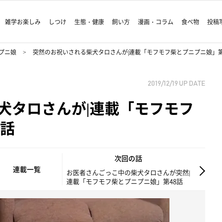
雑学お楽しみ
しつけ
生態・健康
飼い方
漫画・コラム
食べ物
投稿
プニ娘
突然のお祝いされる柴犬タロさんが|連載「モフモフ柴とプニプニ娘」第
2019/12/19
UP DATE
犬タロさんが|連載「モフモフ
7話
次回の話
連載一覧
お医者さんごっこ中の柴犬タロさんが突然|
連載「モフモフ柴とプニプニ娘」第48話