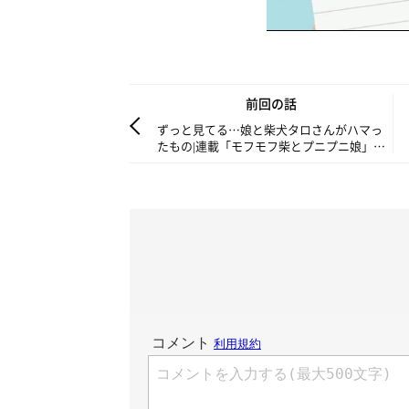
前回の話
ずっと見てる…娘と柴犬タロさんがハマっ
たもの|連載「モフモフ柴とプニプニ娘」第
46話