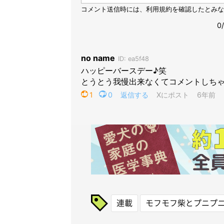
連載
モフモフ柴とプニプ