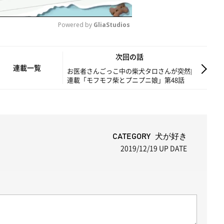
Powered by 
GliaStudios
M
次回の話
u
連載一覧
お医者さんごっこ中の柴犬タロさんが突然|
連載「モフモフ柴とプニプニ娘」第48話
t
e
CATEGORY 犬が好き
2019/12/19
UP DATE