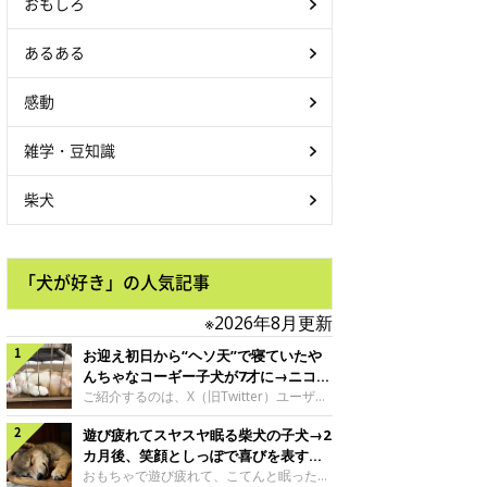
おもしろ
あるある
感動
雑学・豆知識
柴犬
「犬が好き」の人気記事
※2026年8月更新
お迎え初日から“ヘソ天”で寝ていたや
んちゃなコーギー子犬が7才に→ニコニ
コ“コーギースマイル”が魅力のコに成
ご紹介するのは、X（旧Twitter）ユーザー
＠Kus1oKg2vsgdWS2さんの愛犬でウェル
長！
遊び疲れてスヤスヤ眠る柴犬の子犬→2
シュ・コーギー・ペンブロークの神楽ちゃ
ん。今年の8月で7才になるという神楽ちゃ
カ月後、笑顔としっぽで喜びを表すコ
んですが、いったいどんな子犬時代を過ご
に成長！
おもちゃで遊び疲れて、こてんと眠った子