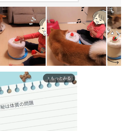
もっとみる
arrow_forward_ios