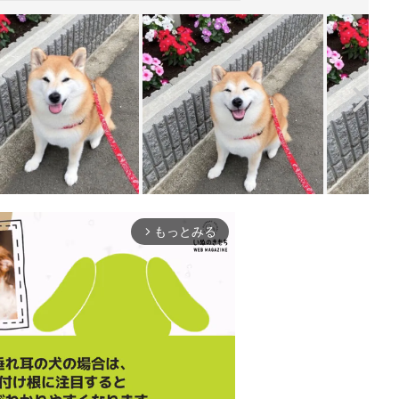
もっとみる
arrow_forward_ios