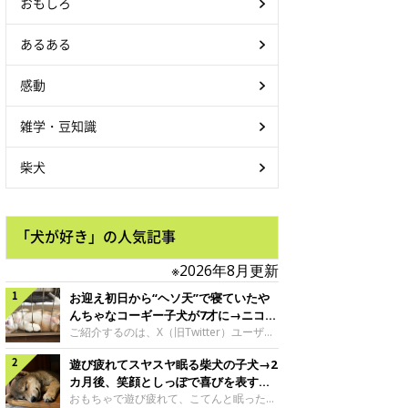
おもしろ
あるある
感動
雑学・豆知識
柴犬
「犬が好き」の人気記事
※2026年8月更新
お迎え初日から“ヘソ天”で寝ていたや
んちゃなコーギー子犬が7才に→ニコニ
コ“コーギースマイル”が魅力のコに成
ご紹介するのは、X（旧Twitter）ユーザー
＠Kus1oKg2vsgdWS2さんの愛犬でウェル
長！
遊び疲れてスヤスヤ眠る柴犬の子犬→2
シュ・コーギー・ペンブロークの神楽ちゃ
ん。今年の8月で7才になるという神楽ちゃ
カ月後、笑顔としっぽで喜びを表すコ
んですが、いったいどんな子犬時代を過ご
に成長！
おもちゃで遊び疲れて、こてんと眠った子