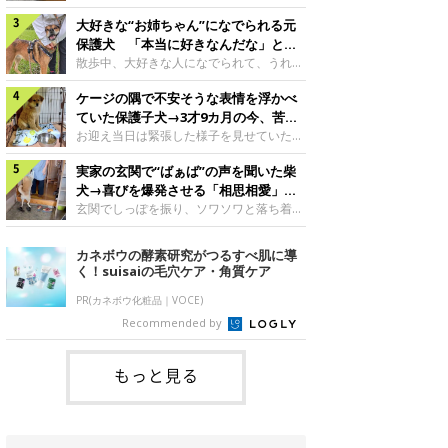
したのでしょうか。今回は、神楽ちゃんの
犬。あれから2カ月、表情や行動にさまざ
成長を飼い主さんと振り返ります！神楽ち
大好きな“お姉ちゃん”になでられる元
まな変化が見られるようになりました。遊
ゃんの成長について聞いた！お迎えから数
び疲れて眠る生後2カ月のなっちゃん遊び
保護犬 「本当に好きなんだな」と感
日後の神楽ちゃん（撮影時生後2カ月）＠
疲れた様子のなっちゃん。@Pkndg_紹介
じる表情にほっこり
散歩中、大好きな人になでられて、うれし
Kus1oKg2vsgdWS2――お迎え当初の神楽
するのは、X（旧Twitter）ユーザー
そうな表情を見せる元保護犬。甘えるよう
ちゃんの様子について教えてください。飼
@Pkndg_さんの愛犬・なっちゃん（取材
ケージの隅で不安そうな表情を浮かべ
な姿に、見ているこちらまでほっこりしま
い主さん： 「お迎え当日から“ヘソ天”で寝
時、生後4カ月／柴犬）。こちらの写真
す。大好きな“お姉ちゃん”に甘える小次郎
ていた保護子犬→3才9カ月の今、苦手
るようなコでし
は、なっちゃんが生後2カ月のころに撮影
くん妹さんになでてもらい、うれしそうな
を克服し頼もしいコに成長！
お迎え当日は緊張した様子を見せていた元
された一枚です。この日、なっちゃんは家
表情を見せる小次郎くん（2026年6月撮
野犬の保護子犬。あれから約3年半、苦手
族と一緒におもちゃで遊んでいました。た
影）。@mika_Jimmy紹介するのは、X（旧
実家の玄関で“ばぁば”の声を聞いた柴
だったことを一つひとつ克服し、家族に寄
くさん遊んで疲れたのか、その後は眠り始
Twitter）ユーザー@mika_Jimmyさんの愛
り添う姿を見せています。お迎え当日、ケ
犬→喜びを爆発させる「相思相愛」な
めたそうです。眠るなっちゃん。
犬・小次郎くん（撮影時5才）。こちら
ージの隅で不安そうにお迎え当日のシルビ
光景にほっこり
玄関でしっぽを振り、ソワソワと落ち着か
@Pkndg_
は、飼い主さんの妹さんと一緒に散歩をし
アちゃん。@nemonemotos今回紹介する
ない様子の柴犬。その先には、大好きな人
たときに撮影したという一枚です。この
のは、X（旧Twitter）ユーザー
との再会が待っていました。玄関でソワソ
カネボウの酵素研究がつるすべ肌に導
日、飼い主さんは実家から自宅へ帰る途
@nemonemotosさんの愛犬・シルビアち
ワする福丸くんソワソワした様子を見せる
く！suisaiの毛穴ケア・角質ケア
中、妹さんと公園で待ち合わせ
ゃん（撮影当時、生後推定2カ月）。飼い
福丸くん。@totomo_fukumaru紹介する
主さんが「#最初に撮った一枚」として投
のは、X（旧Twitter）ユーザー
PR(カネボウ化粧品｜VOCE)
稿した写真には、ケージの隅で不安そうな
@totomo_fukumaruさんが投稿していた
Recommended by
表情を浮かべるシルビアちゃんの姿が写っ
動画。玄関でしっぽを振っているのは、愛
ていました。こちらは、保護犬だったシル
犬・福丸くん（撮影時11才／柴犬）です。
何やらソワソワしている様子が印象的です
もっと見る
が、それにはほっこりする理由がありまし
た。 玄関で聞こえた、うれしい声ばぁば
に会えて喜ぶ福丸くん。@to