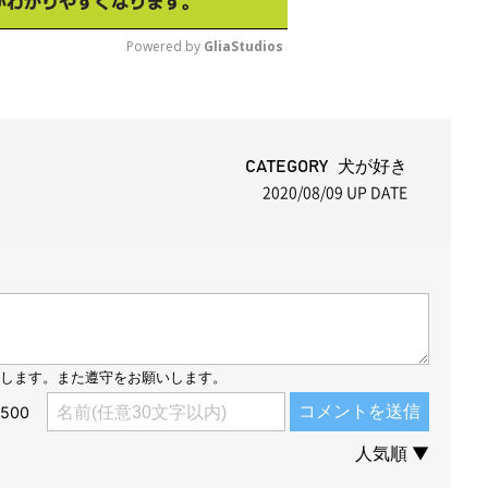
Powered by 
GliaStudios
M
u
t
CATEGORY 犬が好き
2020/08/09
UP DATE
e