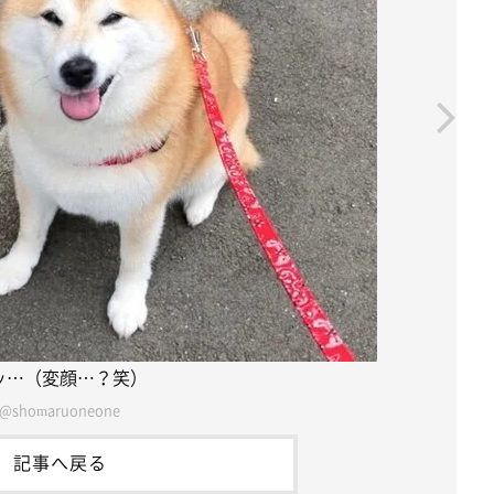
ッ…（変顔…？笑）
@shomaruoneone
記事へ戻る