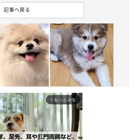
記事へ戻る
もっとみる
arrow_forward_ios