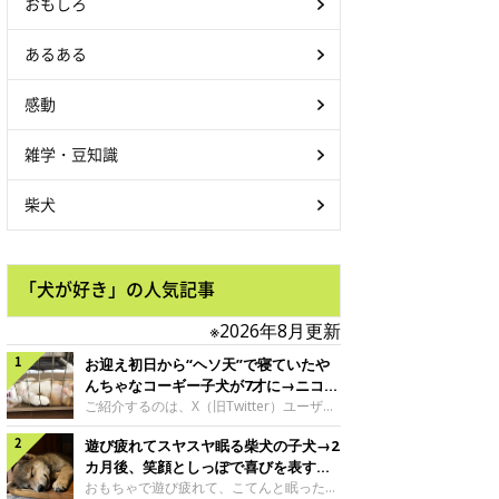
おもしろ
あるある
感動
雑学・豆知識
柴犬
「犬が好き」の人気記事
※2026年8月更新
お迎え初日から“ヘソ天”で寝ていたや
んちゃなコーギー子犬が7才に→ニコニ
コ“コーギースマイル”が魅力のコに成
ご紹介するのは、X（旧Twitter）ユーザー
＠Kus1oKg2vsgdWS2さんの愛犬でウェル
長！
遊び疲れてスヤスヤ眠る柴犬の子犬→2
シュ・コーギー・ペンブロークの神楽ちゃ
ん。今年の8月で7才になるという神楽ちゃ
カ月後、笑顔としっぽで喜びを表すコ
んですが、いったいどんな子犬時代を過ご
に成長！
おもちゃで遊び疲れて、こてんと眠った子