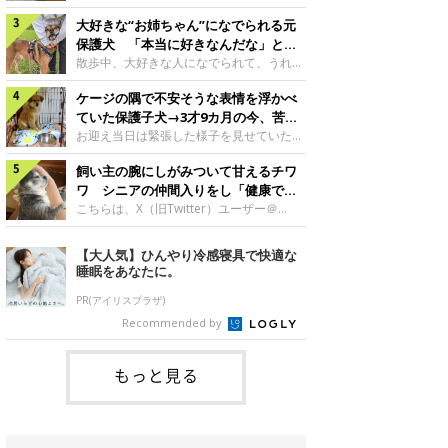
したのでしょうか。今回は、神楽ちゃんの
犬。あれから2カ月、表情や行動にさまざ
成長を飼い主さんと振り返ります！神楽ち
大好きな“お姉ちゃん”になでられる元
まな変化が見られるようになりました。遊
ゃんの成長について聞いた！お迎えから数
び疲れて眠る生後2カ月のなっちゃん遊び
保護犬 「本当に好きなんだな」と感
日後の神楽ちゃん（撮影時生後2カ月）＠
疲れた様子のなっちゃん。@Pkndg_紹介
じる表情にほっこり
散歩中、大好きな人になでられて、うれし
Kus1oKg2vsgdWS2――お迎え当初の神楽
するのは、X（旧Twitter）ユーザー
そうな表情を見せる元保護犬。甘えるよう
ちゃんの様子について教えてください。飼
@Pkndg_さんの愛犬・なっちゃん（取材
ケージの隅で不安そうな表情を浮かべ
な姿に、見ているこちらまでほっこりしま
い主さん： 「お迎え当日から“ヘソ天”で寝
時、生後4カ月／柴犬）。こちらの写真
す。大好きな“お姉ちゃん”に甘える小次郎
ていた保護子犬→3才9カ月の今、苦手
るようなコでし
は、なっちゃんが生後2カ月のころに撮影
くん妹さんになでてもらい、うれしそうな
を克服し頼もしいコに成長！
お迎え当日は緊張した様子を見せていた元
された一枚です。この日、なっちゃんは家
表情を見せる小次郎くん（2026年6月撮
野犬の保護子犬。あれから約3年半、苦手
族と一緒におもちゃで遊んでいました。た
影）。@mika_Jimmy紹介するのは、X（旧
飼い主の腕にしがみついて甘えるチワ
だったことを一つひとつ克服し、家族に寄
くさん遊んで疲れたのか、その後は眠り始
Twitter）ユーザー@mika_Jimmyさんの愛
り添う姿を見せています。お迎え当日、ケ
ワ シニアの仲間入りをし「健康で穏
めたそうです。眠るなっちゃん。
犬・小次郎くん（撮影時5才）。こちら
ージの隅で不安そうにお迎え当日のシルビ
やかな暮らしが続いてほしい」と願う
こちらは、X（旧Twitter）ユーザー＠
@Pkndg_
は、飼い主さんの妹さんと一緒に散歩をし
アちゃん。@nemonemotos今回紹介する
kotubusuke617さんが投稿した写真。写
たときに撮影したという一枚です。この
のは、X（旧Twitter）ユーザー
っているのは、愛犬でチワワのつぶしゃん
【大人気】ひんやり冷感寝具で快適な
日、飼い主さんは実家から自宅へ帰る途
@nemonemotosさんの愛犬・シルビアち
（本名：こつぶちゃん）です。飼い主さん
睡眠をあなたに。
中、妹さんと公園で待ち合わせ
ゃん（撮影当時、生後推定2カ月）。飼い
の腕にしがみつくつぶしゃん（撮影時6
主さんが「#最初に撮った一枚」として投
才）＠kotubusuke617撮影当時の状況に
PR(アイリスプラザ)
稿した写真には、ケージの隅で不安そうな
ついて伺うと、飼い主さんはこう教えてく
Recommended by
表情を浮かべるシルビアちゃんの姿が写っ
れました。飼い主さん： 「ある休日のこ
ていました。こちらは、保護犬だったシル
とです。私がソファに座った途端にひざの
上にのってきたので、そのままなでながら
もっと見る
テレビを見ていたのですが、微動だにしな
いので気になって見てみると、腕にしがみ
つくような形で気持ちよさそうに