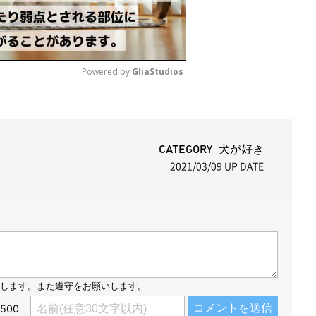
Powered by 
GliaStudios
M
u
t
CATEGORY 犬が好き
2021/03/09
UP DATE
e