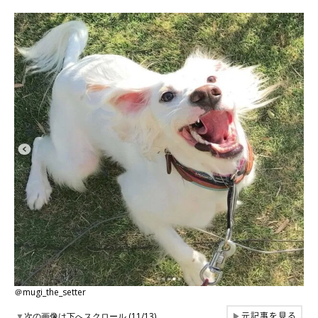
＠mugi_the_setter
元記事を見る
▼
次の画像は下へスクロール (11/13)
▶