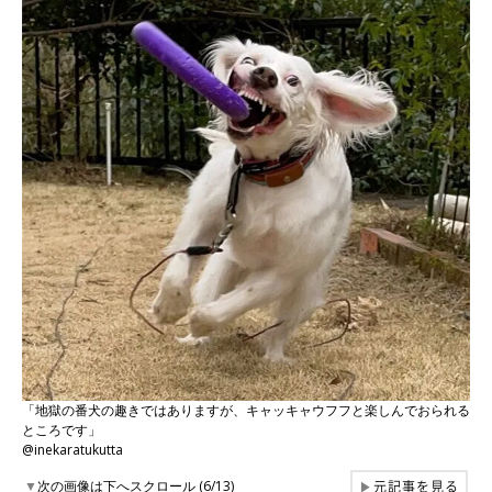
「地獄の番犬の趣きではありますが、キャッキャウフフと楽しんでおられる
ところです」
@inekaratukutta
元記事を見る
▼
次の画像は下へスクロール (6/13)
▶