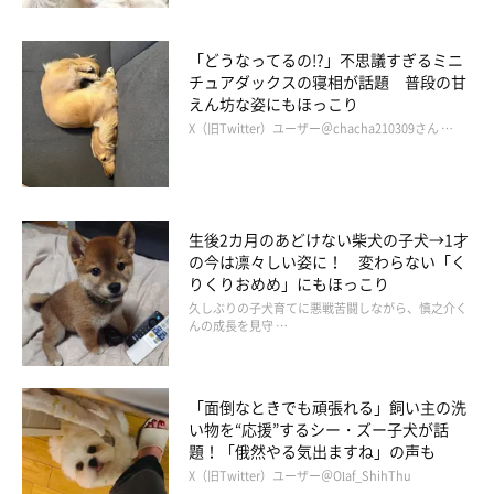
「どうなってるの!?」不思議すぎるミニ
チュアダックスの寝相が話題 普段の甘
えん坊な姿にもほっこり
X（旧Twitter）ユーザー＠chacha210309さん …
生後2カ月のあどけない柴犬の子犬→1才
の今は凛々しい姿に！ 変わらない「く
りくりおめめ」にもほっこり
久しぶりの子犬育てに悪戦苦闘しながら、慎之介く
んの成長を見守 …
「面倒なときでも頑張れる」飼い主の洗
い物を“応援”するシー・ズー子犬が話
題！「俄然やる気出ますね」の声も
X（旧Twitter）ユーザー＠Olaf_ShihThu