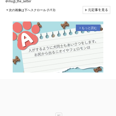
＠mugi_the_setter
元記事を見る
▼
次の画像は下へスクロール (1/13)
▶
もっと読む
arrow_forward_ios
M
u
t
e