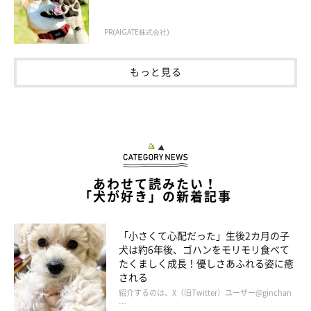
PR(AIGATE株式会社)
もっと見る
あわせて読みたい！
「犬が好き」の新着記事
「小さくて心配だった」生後2カ月の子
犬は約6年後、ゴハンをモリモリ食べて
たくましく成長！優しさあふれる姿に癒
される
紹介するのは、X（旧Twitter）ユーザー@ginchan
…