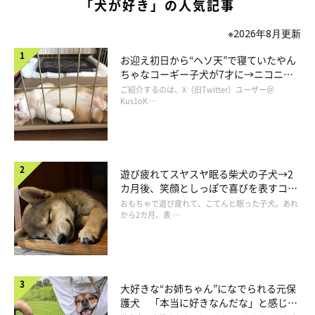
「犬が好き」の人気記事
※2026年8月更新
お迎え初日から“ヘソ天”で寝ていたやん
ちゃなコーギー子犬が7才に→ニコニ
コ“コーギースマイル”が魅力のコに成
ご紹介するのは、X（旧Twitter）ユーザー＠
長！
Kus1oK …
遊び疲れてスヤスヤ眠る柴犬の子犬→2
カ月後、笑顔としっぽで喜びを表すコに
成長！
おもちゃで遊び疲れて、こてんと眠った子犬。あれ
から2カ月、表 …
大好きな“お姉ちゃん”になでられる元保
護犬 「本当に好きなんだな」と感じる