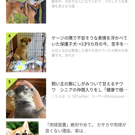
表情にほっこり
散歩中、大好きな人になでられて、うれしそうな表
情を見せる元保 …
ケージの隅で不安そうな表情を浮かべて
いた保護子犬→3才9カ月の今、苦手を克
服し頼もしいコに成長！
お迎え当日は緊張した様子を見せていた元野犬の保
護子犬。あれか …
飼い主の腕にしがみついて甘えるチワ
ワ シニアの仲間入りをし「健康で穏や
かな暮らしが続いてほしい」と願う
こちらは、X（旧Twitter）ユーザー＠kotubusuk …
「肉球放置」絶対やめて。 カサカサ肉球が
良くない理由、実は...