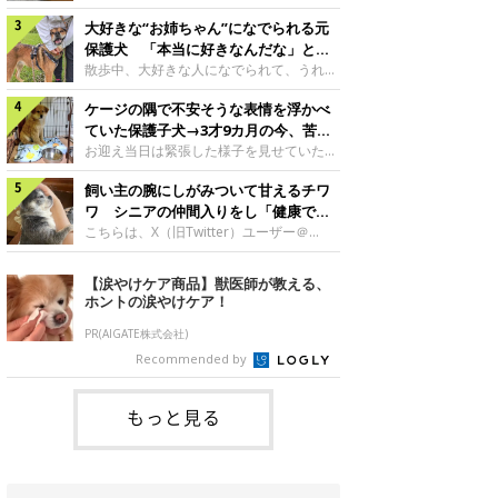
したのでしょうか。今回は、神楽ちゃんの
犬。あれから2カ月、表情や行動にさまざ
成長を飼い主さんと振り返ります！神楽ち
大好きな“お姉ちゃん”になでられる元
まな変化が見られるようになりました。遊
ゃんの成長について聞いた！お迎えから数
び疲れて眠る生後2カ月のなっちゃん遊び
保護犬 「本当に好きなんだな」と感
日後の神楽ちゃん（撮影時生後2カ月）＠
疲れた様子のなっちゃん。@Pkndg_紹介
じる表情にほっこり
散歩中、大好きな人になでられて、うれし
Kus1oKg2vsgdWS2――お迎え当初の神楽
するのは、X（旧Twitter）ユーザー
そうな表情を見せる元保護犬。甘えるよう
ちゃんの様子について教えてください。飼
@Pkndg_さんの愛犬・なっちゃん（取材
ケージの隅で不安そうな表情を浮かべ
な姿に、見ているこちらまでほっこりしま
い主さん： 「お迎え当日から“ヘソ天”で寝
時、生後4カ月／柴犬）。こちらの写真
す。大好きな“お姉ちゃん”に甘える小次郎
ていた保護子犬→3才9カ月の今、苦手
るようなコでし
は、なっちゃんが生後2カ月のころに撮影
くん妹さんになでてもらい、うれしそうな
を克服し頼もしいコに成長！
お迎え当日は緊張した様子を見せていた元
された一枚です。この日、なっちゃんは家
表情を見せる小次郎くん（2026年6月撮
野犬の保護子犬。あれから約3年半、苦手
族と一緒におもちゃで遊んでいました。た
影）。@mika_Jimmy紹介するのは、X（旧
飼い主の腕にしがみついて甘えるチワ
だったことを一つひとつ克服し、家族に寄
くさん遊んで疲れたのか、その後は眠り始
Twitter）ユーザー@mika_Jimmyさんの愛
り添う姿を見せています。お迎え当日、ケ
ワ シニアの仲間入りをし「健康で穏
めたそうです。眠るなっちゃん。
犬・小次郎くん（撮影時5才）。こちら
ージの隅で不安そうにお迎え当日のシルビ
やかな暮らしが続いてほしい」と願う
こちらは、X（旧Twitter）ユーザー＠
@Pkndg_
は、飼い主さんの妹さんと一緒に散歩をし
アちゃん。@nemonemotos今回紹介する
kotubusuke617さんが投稿した写真。写
たときに撮影したという一枚です。この
のは、X（旧Twitter）ユーザー
っているのは、愛犬でチワワのつぶしゃん
【涙やけケア商品】獣医師が教える、
日、飼い主さんは実家から自宅へ帰る途
@nemonemotosさんの愛犬・シルビアち
（本名：こつぶちゃん）です。飼い主さん
ホントの涙やけケア！
中、妹さんと公園で待ち合わせ
ゃん（撮影当時、生後推定2カ月）。飼い
の腕にしがみつくつぶしゃん（撮影時6
主さんが「#最初に撮った一枚」として投
才）＠kotubusuke617撮影当時の状況に
PR(AIGATE株式会社)
稿した写真には、ケージの隅で不安そうな
ついて伺うと、飼い主さんはこう教えてく
Recommended by
表情を浮かべるシルビアちゃんの姿が写っ
れました。飼い主さん： 「ある休日のこ
ていました。こちらは、保護犬だったシル
とです。私がソファに座った途端にひざの
上にのってきたので、そのままなでながら
もっと見る
テレビを見ていたのですが、微動だにしな
いので気になって見てみると、腕にしがみ
つくような形で気持ちよさそうに