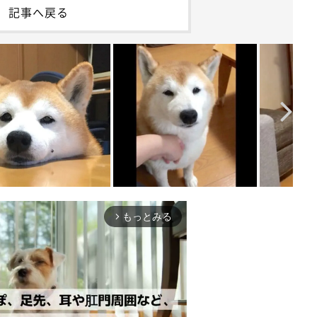
記事へ戻る
もっとみる
arrow_forward_ios