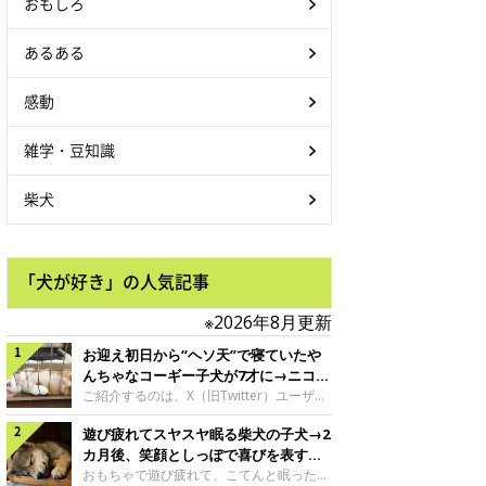
おもしろ
あるある
感動
雑学・豆知識
柴犬
「犬が好き」の人気記事
※2026年8月更新
お迎え初日から“ヘソ天”で寝ていたや
んちゃなコーギー子犬が7才に→ニコニ
コ“コーギースマイル”が魅力のコに成
ご紹介するのは、X（旧Twitter）ユーザー
＠Kus1oKg2vsgdWS2さんの愛犬でウェル
長！
遊び疲れてスヤスヤ眠る柴犬の子犬→2
シュ・コーギー・ペンブロークの神楽ちゃ
ん。今年の8月で7才になるという神楽ちゃ
カ月後、笑顔としっぽで喜びを表すコ
んですが、いったいどんな子犬時代を過ご
に成長！
おもちゃで遊び疲れて、こてんと眠った子