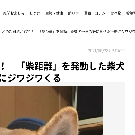
雑学お楽しみ
しつけ
生態・健康
飼い方
漫画・コラム
食べ物
投稿
手との距離感が独特！ 「柴距離」を発動した柴犬→その後に見せた行動にジワジ
2021/05/23
UP DATE
！ 「柴距離」を発動した柴犬
にジワジワくる