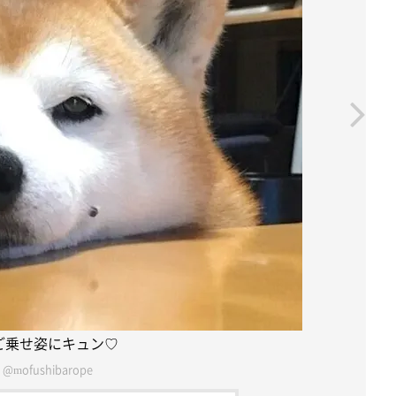
ご乗せ姿にキュン♡
@mofushibarope