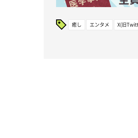
癒し
エンタメ
X(旧Twitt