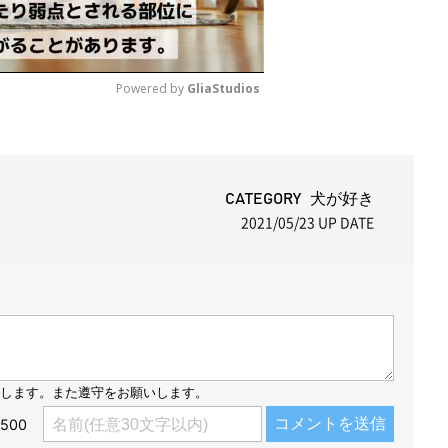
Powered by 
GliaStudios
M
u
t
CATEGORY 犬が好き
2021/05/23
UP DATE
e