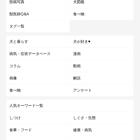
投稿写真
犬図鑑
ん（♀・8才）の「生後4カ月→現在」のビフォー・アフターを見て
みると…その成長ぶりにほっこりしてしまうんです！
写真提供・取材協力／
@mofushibarope
さん
獣医師Q&A
食べ物
取材・文／雨宮カイ
タグ一覧
犬と暮らす
犬が好き♥
病気・症状データベース
漫画
コラム
動画
画像
解説
食べ物
アンケート
人気キーワード一覧
しつけ
しぐさ・生態
食事・フード
健康・病気