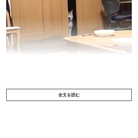
ちょっと遠すぎない？（笑）
@mofushibarope
全文を読む
Twitterユーザー
@mofushibarope
さんの愛犬・ロペさん（♀・8
才）も、あるとき飼い主さんと距離をとる姿を見せていたのです
が…
なんだか遠すぎない!?
隣の部屋の隙間から、飼い主さんの
ほうに
じっ…
と目を向けています。