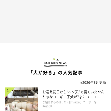
「犬が好き」の人気記事
※2026年8月更新
@mofushibarope
お迎え初日から“ヘソ天”で寝ていたやん
ちゃなコーギー子犬が7才に→ニコニ
コ“コーギースマイル”が魅力のコに成
ご紹介するのは、X（旧Twitter）ユーザー＠
飼い主さんは柴距離について、
「柴犬独特の『相手との距離感』
長！
Kus1oK …
のことを意味する」
と話していますが、ロペさんは本当に独特で