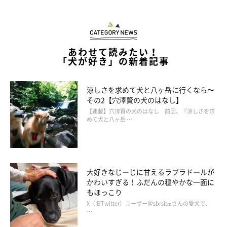
あわせて読みたい！
「犬が好き」の新着記事
涼しさを求めて犬と八ヶ岳に行くなら〜
その2【穴澤賢の犬のはなし】
【連載】穴澤賢の犬のはなし 前回、『涼しさを求
めて犬と八ヶ岳 …
大好きなじーじに甘えるラブラドールが
あご乗せ姿にキュン♡
かわいすぎる！ふだんの穏やかな一面に
@mofushibarope
もほっこり
X（旧Twitter）ユーザー＠sbrsitmさんの愛犬で、
…
独特な柴距離を見せたロペさん。気になる「その後」について、