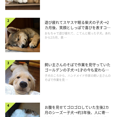
おもしろすぎます…！
柴距離をとったあと、ロペさんがどんな行動をとったのかも気に
遊び疲れてスヤスヤ眠る柴犬の子犬→2
カ月後、笑顔としっぽで喜びを表すコに
なってしまうのでした。
成長！
おもちゃで遊び疲れて、こてんと眠った子犬。あれ
から2カ月、表 …
飼い主さんのそばで作業を見守っていた
【柴距離(ｼﾊﾞｷｮﾘ)】‥柴犬独特の「相手との距離感」の
ゴールデンの子犬→1才の今も変わらな
ことを意味する。
#柴犬を崇めよ
#柴犬用語辞典
い“見守り隊”の姿にほっこり
子犬のころから、ハンドメイド作家の飼い主さんの
pic.twitter.com/o4soAUC0R1
そばで作業を見 …
— 柴犬ロペさん (@mofushibarope)
October 26, 2020
お腹を見せてゴロゴロしていた生後2カ
月のシーズー子犬→約3年後、人に寄り