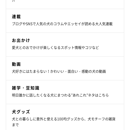
介
連載
ブログやSNSで人気の犬のコラムやエッセイが読める大人気連載
お出かけ
愛犬とのおでかけが楽しくなるスポット情報やコツなど
動画
犬好きにはたまらない！かわいい・面白い・感動の犬の動画
@mofushibarope
雑学・豆知識
柴距離を発動することもあるロペさんだけれど、飼い主さんや旦
明日誰かに話したくなる犬にまつわる”あれこれ”ネタはこちら
那さんが出かけようとすると、気配を感じとってものすごく近く
で見てくることも。そんな表情で見つめられたら…出かけられな
犬グッズ
くなっちゃう！
犬との暮らしに意外と使える100均グッズから、犬モチーフの雑貨
まで