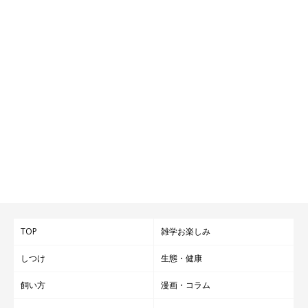
▼ロペさんの過去記事はこちら
TOP
雑学お楽しみ
関連記事:
しつけ
生態・健康
生後4カ月の柴犬の子犬→「8年後」には家族の
重鎮から相談役に!? 素敵な成長ぶりにほっこ
飼い方
漫画・コラム
り
愛犬の小さい頃の写真などを見返していると、「立派に成長してく
れたな」と感動したり、いろんな思いがこみ上げたりしてくるでし
ょう。Twitterユーザー@mofushibaropeさんの愛犬・柴犬のロペさ