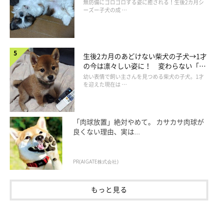
添う優しいコに成長した姿にほっこり
無防備にゴロゴロする姿に癒される！生後2カ月シ
ーズー子犬の成 …
生後2カ月のあどけない柴犬の子犬→1才
の今は凛々しい姿に！ 変わらない「く
りくりおめめ」にもほっこり
幼い表情で飼い主さんを見つめる柴犬の子犬。1才
を迎えた現在は …
「肉球放置」絶対やめて。 カサカサ肉球が
良くない理由、実は...
柴距離が可愛い♡ ロペさんについて、飼い
PR(AIGATE株式会社)
主さんに話を聞いた
もっと見る