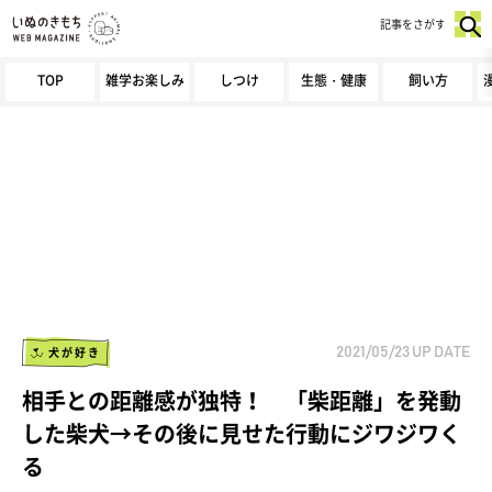
記事をさがす
TOP
雑学お楽しみ
しつけ
生態・健康
飼い方
犬が好き
2021/05/23
UP DATE
相手との距離感が独特！ 「柴距離」を発動
した柴犬→その後に見せた行動にジワジワく
る