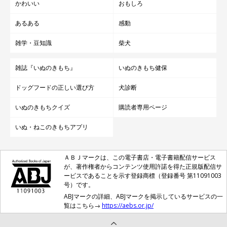
かわいい
おもしろ
あるある
感動
雑学・豆知識
柴犬
雑誌『いぬのきもち』
いぬのきもち健保
ドッグフードの正しい選び方
犬診断
いぬのきもちクイズ
購読者専用ページ
いぬ・ねこのきもちアプリ
ＡＢＪマークは、この電子書店・電子書籍配信サービス
が、著作権者からコンテンツ使用許諾を得た正規版配信サ
ービスであることを示す登録商標（登録番号 第11091003
号）です。
ABJマークの詳細、ABJマークを掲示しているサービスの一
覧はこちら→
https://aebs.or.jp/