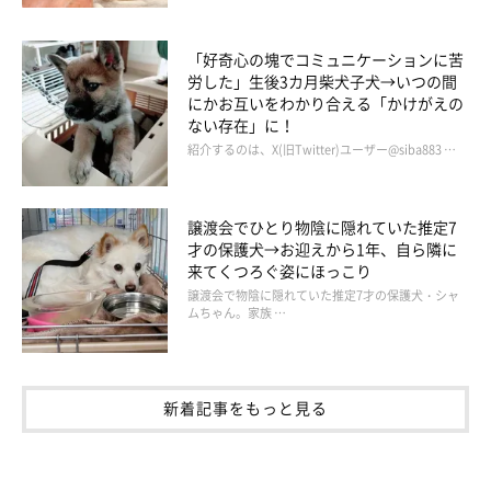
飼い主さんにお話を聞いてみました！
「好奇心の塊でコミュニケーションに苦
労した」生後3カ月柴犬子犬→いつの間
飼い主さん：
にかお互いをわかり合える「かけがえの
ない存在」に！
「『なにその微妙な距離感…こっちくればいいのに』と思いまし
紹介するのは、X(旧Twitter)ユーザー@siba883 …
た（笑）
その後も微動だにせず、延々とその場に佇んでいて、
ほんとに謎です
」
譲渡会でひとり物陰に隠れていた推定7
才の保護犬→お迎えから1年、自ら隣に
来てくつろぐ姿にほっこり
想像するとジワジワくる光景ですね（笑）
譲渡会で物陰に隠れていた推定7才の保護犬・シャ
ムちゃん。家族 …
新着記事をもっと見る