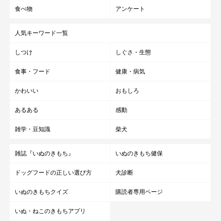
食べ物
アンケート
人気キーワード一覧
しつけ
しぐさ・生態
食事・フード
健康・病気
かわいい
おもしろ
あるある
感動
雑学・豆知識
柴犬
雑誌『いぬのきもち』
いぬのきもち健保
ドッグフードの正しい選び方
犬診断
いぬのきもちクイズ
購読者専用ページ
いぬ・ねこのきもちアプリ