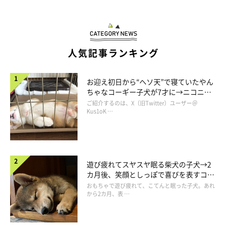
人気記事ランキング
お迎え初日から“ヘソ天”で寝ていたやん
ちゃなコーギー子犬が7才に→ニコニ
コ“コーギースマイル”が魅力のコに成
ご紹介するのは、X（旧Twitter）ユーザー＠
長！
Kus1oK …
遊び疲れてスヤスヤ眠る柴犬の子犬→2
カ月後、笑顔としっぽで喜びを表すコに
成長！
おもちゃで遊び疲れて、こてんと眠った子犬。あれ
から2カ月、表 …