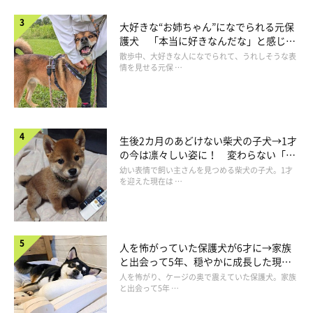
大好きな“お姉ちゃん”になでられる元保
護犬 「本当に好きなんだな」と感じる
表情にほっこり
散歩中、大好きな人になでられて、うれしそうな表
情を見せる元保 …
生後2カ月のあどけない柴犬の子犬→1才
の今は凛々しい姿に！ 変わらない「く
りくりおめめ」にもほっこり
幼い表情で飼い主さんを見つめる柴犬の子犬。1才
を迎えた現在は …
人を怖がっていた保護犬が6才に→家族
と出会って5年、穏やかに成長した現在
の姿にグッとくる
人を怖がり、ケージの奥で震えていた保護犬。家族
と出会って5年 …