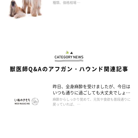
種類、価格相場 …
獣医師Q&Aのアフガン・ハウンド関連記事
昨日、全身麻酔を受けましたが、今日は
いつも通りに過ごしても大丈夫でしょう
か。
麻酔からしっかり覚めて、元気や食欲も普段通りに
戻っていれば、 …