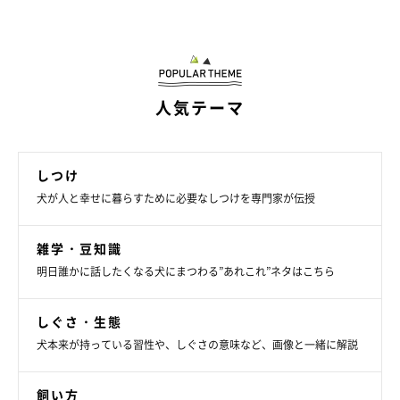
人気テーマ
いぬのきもち投稿写真ギャラリー
ーー犬の歯磨きをするときのコツや注意することはありますか？
しつけ
犬が人と幸せに暮らすために必要なしつけを専門家が伝授
A：
犬が嫌がっている場合は長時間行なわずに何回かに分けた
り、本人が好むペーストを使用したり、褒めたりご褒美を与えな
雑学・豆知識
がら歯磨きを行うとよいでしょう。
明日誰かに話したくなる犬にまつわる”あれこれ”ネタはこちら
しぐさ・生態
犬本来が持っている習性や、しぐさの意味など、画像と一緒に解説
飼い方