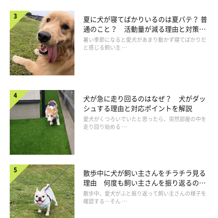
夏に犬が寝てばかりいるのは夏バテ？ 普
通のこと？ 活動量が減る理由と対策と
は
暑い季節になると愛犬があまり動かず寝てばかりだ
と感じる飼い主 …
犬が急に走り回るのはなぜ？ 犬がダッ
シュする理由と対応ポイントを解説
愛犬がくつろいでいたと思ったら、突然部屋の中を
走り回り始める …
Q.犬の歯磨きをする頻度とやり方は？
散歩中に犬が飼い主さんをチラチラ見る
理由 何度も飼い主さんを振り返るのは
なぜ？
散歩中、愛犬がふと振り返って飼い主さんの様子を
確認する…そん …