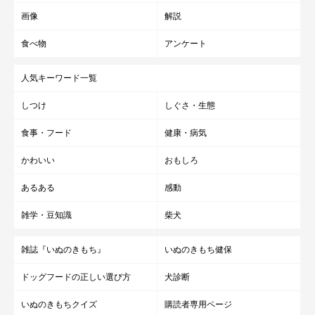
画像
解説
食べ物
アンケート
人気キーワード一覧
しつけ
しぐさ・生態
食事・フード
健康・病気
かわいい
おもしろ
あるある
感動
雑学・豆知識
柴犬
雑誌『いぬのきもち』
いぬのきもち健保
ドッグフードの正しい選び方
犬診断
いぬのきもちクイズ
購読者専用ページ