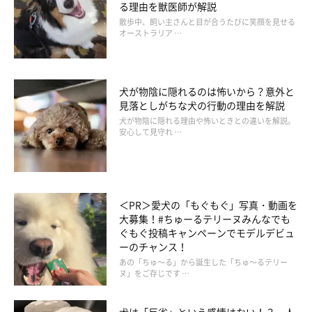
る理由を獣医師が解説
散歩中、飼い主さんと目が合うたびに笑顔を見せる
A：
犬の歯磨きは食事毎に行うのが理想ですが、最低3日に1回で
オーストラリア …
きるとよいですね。犬用の歯ブラシやガーゼを指に巻いて、愛犬
の歯や歯の根元を磨いてあげてください。犬用の歯磨きペースト
を併用するのもよいでしょう。
犬が物陰に隠れるのは怖いから？意外と
見落としがちな犬の行動の理由を解説
犬が物陰に隠れる理由や怖いときとの違いを解説。
安心して見守れ …
＜PR＞愛犬の「もぐもぐ」写真・動画を
大募集！#ちゅーるテリーヌみんなでも
ぐもぐ投稿キャンペーンでモデルデビュ
ーのチャンス！
あの「ちゅ～る」から誕生した「ちゅ～るテリー
ヌ」をご存じです …
犬は「反省」という感情はない！？ 人