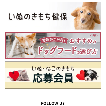
A：
愛犬が歯ブラシを嫌がる場合は、指サックタイプや布を指に
巻き付けるタイプを試してみてもよいかと思います。そのほかで
は口腔内用のペーストを舐めさせたり、サプリメントやデンタル
ガムを使用する方法もあります。
毎日少しずつ練習して愛犬の歯磨きを習慣にしていきましょう！
（監修：いぬのきもち獣医師相談室獣医師・岡本りさ先生）
取材・文／maki
※写真は「いぬのきもちアプリ」で投稿されたものです
※記事と写真に関連性はありませんので予めご了承ください
関連記事:
犬の歯みがき、1回の目安時間は？ 歯みがきが
苦手なコのためのサポート方法も解説
犬の歯磨きに関する疑問をクイズ形式でご紹介！犬の歯磨きが苦手
なケースについてなど獣医師の白畑 壮先生が解説します。
FOLLOW US