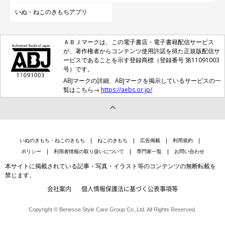
いぬ・ねこのきもちアプリ
ＡＢＪマークは、この電子書店・電子書籍配信サービス
が、著作権者からコンテンツ使用許諾を得た正規版配信サ
ービスであることを示す登録商標（登録番号 第11091003
号）です。
ABJマークの詳細、ABJマークを掲示しているサービスの一
覧はこちら→
https://aebs.or.jp/
いぬのきもち・ねこのきもち
ねこのきもち
広告掲載
利用規約
ポリシー
利用者情報の取り扱いについて
専門家一覧
お問い合わせ
本サイトに掲載されている記事・写真・イラスト等のコンテンツの無断転載を
禁じます。
会社案内
個人情報保護法に基づく公表事項等
Copyright © Benesse Style Care Group Co.,Ltd. All Rights Reserved.