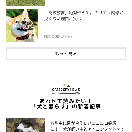
「肉球放置」絶対やめて。 カサカサ肉球が
良くない理由、実は...
PR(AIGATE株式会社)
もっと見る
あわせて読みたい！
いぬのきもち投稿写真ギャラリー
「犬と暮らす」の新着記事
ーー愛犬の歯磨きをする場合、どれくらいの頻度でどのように行
散歩中に目が合うたびニコニコ笑顔
えばよいですか？
に！ 犬が飼い主とアイコンタクトをす