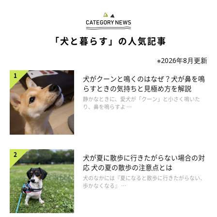
いぬのきもち投稿写真ギャラリー
「犬と暮らす」の人気記事
ーー犬の歯磨きを習慣にするとどのようなメリットがあります
※2026年8月更新
か？ また、犬の歯磨きをしないことで起こるデメリットはあり
犬がクーンと鳴くのはなぜ？犬が鼻を鳴
ますか？
らすときの気持ちと見極め方を解説
静かなときに、愛犬が「クーン」と小さく鳴いた
A：
犬の歯磨きを習慣にすると口腔内をきれいに保つことができ
り、鼻を鳴らすよ …
る、歯周病のリスク低下、口腔内の異変に気づきやすい、コミュ
ニケーションの1つになるといったメリットがあります。反対
に、歯磨きをしないと犬が口を触られるのが苦手になったり、歯
犬が夏に散歩に行きたがらない場合の対
周病や歯石が付着するリスクが上昇するなどのデメリットがあり
応 犬の夏の散歩の注意点とは
ます。
犬のなかには『夏になると散歩に行きたがらない、
歩かなくなる』 …