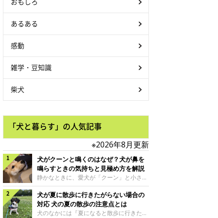
おもしろ
あるある
感動
雑学・豆知識
柴犬
「犬と暮らす」の人気記事
※2026年8月更新
犬がクーンと鳴くのはなぜ？犬が鼻を
鳴らすときの気持ちと見極め方を解説
静かなときに、愛犬が「クーン」と小さく
鳴いたり、鼻を鳴らすような音を出したり
犬が夏に散歩に行きたがらない場合の
することはありませんか？ 大きく吠える
わけではない分、「不安なの？それとも何
対応 犬の夏の散歩の注意点とは
かお願いしているの？」と気になる飼い主
犬のなかには『夏になると散歩に行きたが