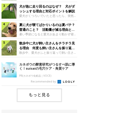
さんもいるかもしれません。今回は、犬が
らない、歩かなくなる』『暑い季節は散歩
クーンと鳴く理由や鼻鳴らしの背景、見極
犬が急に走り回るのはなぜ？ 犬がダ
の気配を察すると涼しい部屋から出ようと
め方と対応のポイントなどについて、いぬ
しない』など散歩に行きたがらないコもい
ッシュする理由と対応ポイントを解説
のきもち獣医師相談室の原 駿太朗先生に
るようです。愛犬の運動をさせてあげたい
愛犬がくつろいでいたと思ったら、突然部
伺いました。クーンと鳴くのはどんな気持
のに、散歩に行きたがらない。このような
屋の中を走り回り始める――そんな様子に
ち？いぬのきもち投稿写真ギャラリー犬が
場合はどう対応すればよいのでしょうか？
夏に犬が寝てばかりいるのは夏バテ？
驚いたことはありませんか？ 急な動きに
クーンと小さく鳴くときは、何らかの感情
「愛犬が夏に散歩に行きたがらない場合の
「何が起きているの？」と戸惑う飼い主さ
普通のこと？ 活動量が減る理由と対
を伝えようとしている場合があると考えら
対応」について、いぬのきもち獣医師相談
んも多いでしょう。落ち着いていたはずな
策とは
暑い季節になると愛犬があまり動かず寝て
れています。大
室の白山さとこ先生に聞きました。Q.夏に
のに、急にスイッチが入ったように見える
ばかりだと感じる飼い主さんはいません
犬の散歩に行くときの注意点は？ いぬの
と不安になることもあります。今回は、犬
散歩中に犬が飼い主さんをチラチラ見
か？その様子に、愛犬が夏バテで疲れてい
きもち投稿写真ギャラリーーー夏に愛犬と
が急に走り回る理由や見極め方などについ
るのか、元気がないのかなど不安に感じる
る理由 何度も飼い主さんを振り返る
散歩に行くときは、どのようなことに注意
て、いぬのきもち獣医師相談室の岡本りさ
方もいるのではないかと思います。 で
のはなぜ？
散歩中、愛犬がふと振り返って飼い主さん
をするとよい
先生に伺いました。犬が急に走り回るのは
は、犬が寝てばかりいるときに対処が必要
の様子を確認する…そんな場面に心当たり
よくある行動？いぬのきもち投稿写真ギャ
かを見極める方法はあるのでしょうか？
はありませんか？ 何度もチラチラ見られ
カネボウの酵素研究がつるすべ肌に導
ラリー犬が突然走り回る行動は、必ずしも
「犬の活動量が夏に減る理由と対策」につ
ると、「何か気になることがあるの？」
く！suisaiの毛穴ケア・角質ケア
珍しいものではないと考えられています。
いて、いぬのきもち獣医師相談室の山口み
「ちゃんと歩けているかな」と不安になる
体にたまったエ
き先生に話を聞きました。Q. 夏に犬の活
ことがあるかもしれません。愛犬が歩きな
PR(カネボウ化粧品｜VOCE)
動量が減る理由は？ いぬのきもち投稿写
がら飼い主さんを振り返るしぐさには、ど
Recommended by
真ギャラリーーー夏に愛犬の活動量が減る
んな気持ちが隠れているのでしょうか。今
と感じる飼い主さんもいるようです。理由
回は、犬が散歩中に飼い主さんを確認する
としてどのようなこ
理由や注意すべきサインの見極めかた、対
もっと見る
応のポイントなどについて、いぬのきもち
獣医師相談室の原 駿太朗先生に伺いまし
た。振り返るのは「確認」や「安心」のサ
イン？いぬのきも