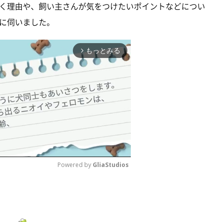
く理由や、飼い主さんが気をつけたいポイントなどについ
に伺いました。
もっとみる
arrow_forward_ios
Powered by 
GliaStudios
M
u
t