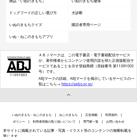
雑誌『いぬのきもち』
いぬのきもち健保
ドッグフードの正しい選び方
犬診断
いぬのきもちクイズ
購読者専用ページ
いぬ・ねこのきもちアプリ
ＡＢＪマークは、この電子書店・電子書籍配信サービス
が、著作権者からコンテンツ使用許諾を得た正規版配信サ
ービスであることを示す登録商標（登録番号 第11091003
号）です。
ABJマークの詳細、ABJマークを掲示しているサービスの一
覧はこちら→
https://aebs.or.jp/
いぬのきもち・ねこのきもち
ねこのきもち
広告掲載
利用規約
ポリシー
利用者情報の取り扱いについて
専門家一覧
お問い合わせ
本サイトに掲載されている記事・写真・イラスト等のコンテンツの無断転載を
禁じます。