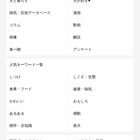
犬と暮らす
犬が好き♥
病気・症状データベース
漫画
コラム
動画
画像
解説
食べ物
アンケート
人気キーワード一覧
しつけ
しぐさ・生態
食事・フード
健康・病気
かわいい
おもしろ
あるある
感動
雑学・豆知識
柴犬