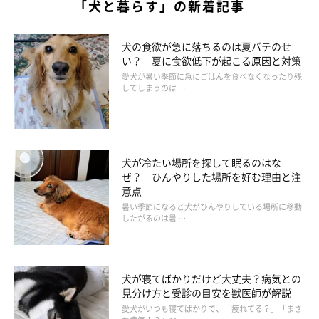
「犬と暮らす」の新着記事
犬の食欲が急に落ちるのは夏バテのせ
い？ 夏に食欲低下が起こる原因と対策
愛犬が暑い季節に急にごはんを食べなくなったり残
してしまうのは …
犬が冷たい場所を探して眠るのはな
ぜ？ ひんやりした場所を好む理由と注
意点
暑い季節になると犬がひんやりしている場所に移動
したがるのは暑 …
犬が寝てばかりだけど大丈夫？病気との
見分け方と受診の目安を獣医師が解説
愛犬がいつも寝てばかりで、「疲れてる？」「まさ