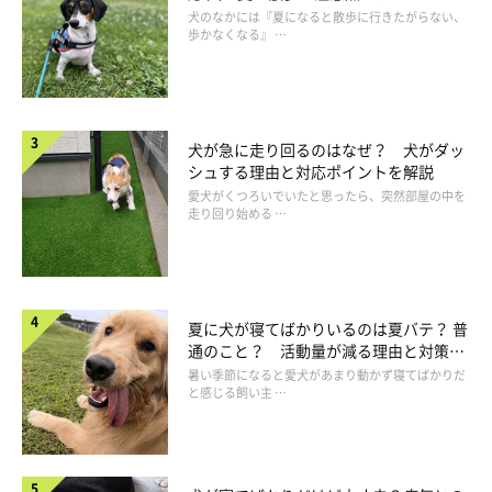
犬のなかには『夏になると散歩に行きたがらない、
歩かなくなる』 …
犬が急に走り回るのはなぜ？ 犬がダッ
シュする理由と対応ポイントを解説
愛犬がくつろいでいたと思ったら、突然部屋の中を
走り回り始める …
夏に犬が寝てばかりいるのは夏バテ？ 普
通のこと？ 活動量が減る理由と対策と
は
暑い季節になると愛犬があまり動かず寝てばかりだ
と感じる飼い主 …