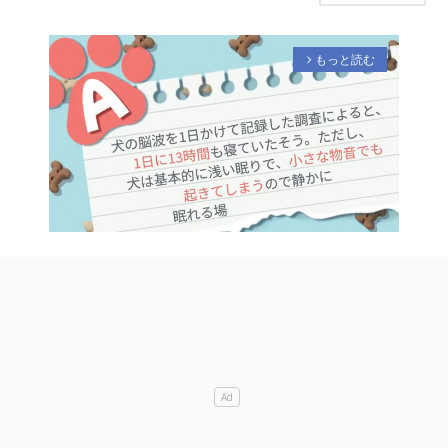
もっと読む
arrow_forward_ios
M
u
t
e