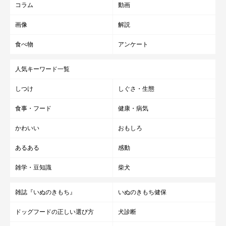
コラム
動画
画像
解説
食べ物
アンケート
人気キーワード一覧
しつけ
しぐさ・生態
食事・フード
健康・病気
かわいい
おもしろ
あるある
感動
雑学・豆知識
柴犬
雑誌『いぬのきもち』
いぬのきもち健保
ドッグフードの正しい選び方
犬診断