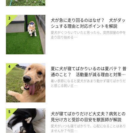
犬が急に走り回るのはなぜ？ 犬がダッ
シュする理由と対応ポイントを解説
愛犬がくつろいでいたと思ったら、突然部屋の中を
走り回り始める …
夏に犬が寝てばかりいるのは夏バテ？ 普
通のこと？ 活動量が減る理由と対策と
は
暑い季節になると愛犬があまり動かず寝てばかりだ
と感じる飼い主 …
犬が寝てばかりだけど大丈夫？病気との
見分け方と受診の目安を獣医師が解説
愛犬がいつも寝てばかりで、心配になることはあり
ませんか？今回 …