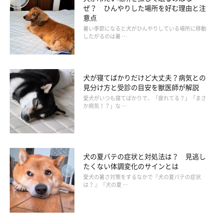
ぜ？ ひんやりした場所を好む理由と注
意点
暑い季節になると犬がひんやりしている場所に移動
したがるのは暑 …
犬が寝てばかりだけど大丈夫？病気との
見分け方と受診の目安を獣医師が解説
愛犬がいつも寝てばかりで、「疲れてる？」「まさ
か病気！？」な …
犬の夏バテの症状と対処法は？ 見逃し
たくない体調変化のサインとは
愛犬の暑さ対策をするなかで『犬の夏バテの症状
は？ 』『犬の夏 …