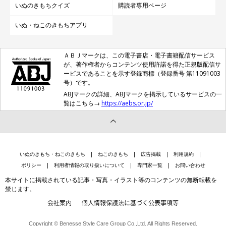
いぬのきもちクイズ
購読者専用ページ
いぬ・ねこのきもちアプリ
ＡＢＪマークは、この電子書店・電子書籍配信サービス
が、著作権者からコンテンツ使用許諾を得た正規版配信サ
ービスであることを示す登録商標（登録番号 第11091003
号）です。
ABJマークの詳細、ABJマークを掲示しているサービスの一
覧はこちら→
https://aebs.or.jp/
いぬのきもち・ねこのきもち
ねこのきもち
広告掲載
利用規約
ポリシー
利用者情報の取り扱いについて
専門家一覧
お問い合わせ
本サイトに掲載されている記事・写真・イラスト等のコンテンツの無断転載を
禁じます。
会社案内
個人情報保護法に基づく公表事項等
Copyright © Benesse Style Care Group Co.,Ltd. All Rights Reserved.