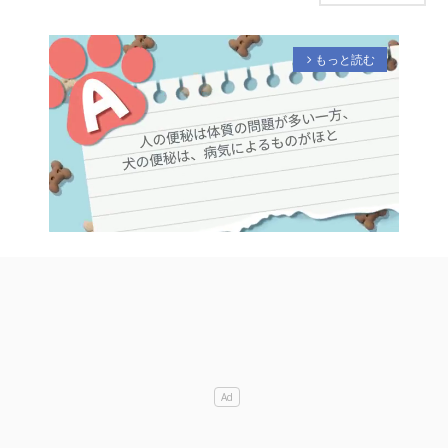
もっと読む
arrow_forward_ios
M
u
t
e