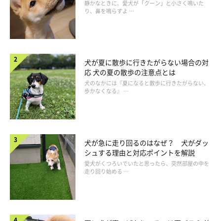
静かなときに、愛犬が「クーン」と小さく鳴いた
り、鼻を鳴らすよ …
犬が夏に散歩に行きたがらない場合の対
応 犬の夏の散歩の注意点とは
犬のなかには『夏になると散歩に行きたがらない、
歩かなくなる』 …
犬が急に走り回るのはなぜ？ 犬がダッ
シュする理由と対応ポイントを解説
愛犬がくつろいでいたと思ったら、突然部屋の中を
走り回り始める …