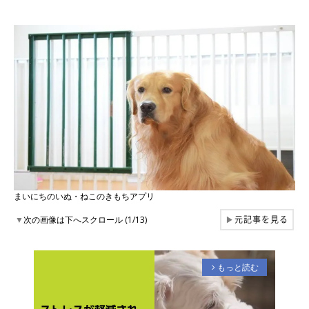
まいにちのいぬ・ねこのきもちアプリ
元記事を見る
▼
次の画像は下へスクロール (1/13)
▶
もっと読む
arrow_forward_ios