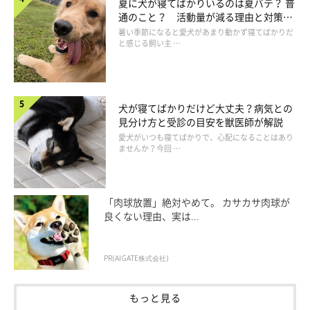
夏に犬が寝てばかりいるのは夏バテ？ 普
通のこと？ 活動量が減る理由と対策と
は
暑い季節になると愛犬があまり動かず寝てばかりだ
と感じる飼い主 …
犬が寝てばかりだけど大丈夫？病気との
見分け方と受診の目安を獣医師が解説
愛犬がいつも寝てばかりで、心配になることはあり
ませんか？今回 …
「肉球放置」絶対やめて。 カサカサ肉球が
良くない理由、実は...
PR(AIGATE株式会社)
もっと見る