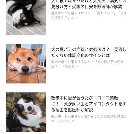
犬が寝てばかりだけど大丈夫？病気との
見分け方と受診の目安を獣医師が解説
愛犬がいつも寝てばかりで、「疲れてる？」「まさ
か病気！？」な …
犬の夏バテの症状と対処法は？ 見逃し
たくない体調変化のサインとは
愛犬の暑さ対策をするなかで『犬の夏バテの症状
は？ 』『犬の夏 …
散歩中に目が合うたびニコニコ笑顔
に！ 犬が飼い主とアイコンタクトをす
る理由を獣医師が解説
散歩中、飼い主さんと目が合うたびに笑顔を見せる
オーストラリア …