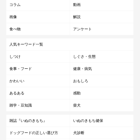
コラム
動画
画像
解説
食べ物
アンケート
人気キーワード一覧
しつけ
しぐさ・生態
食事・フード
健康・病気
かわいい
おもしろ
あるある
感動
雑学・豆知識
柴犬
雑誌『いぬのきもち』
いぬのきもち健保
ドッグフードの正しい選び方
犬診断