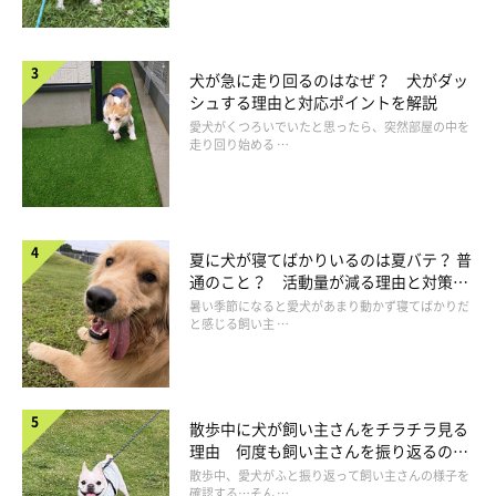
犬が急に走り回るのはなぜ？ 犬がダッ
シュする理由と対応ポイントを解説
愛犬がくつろいでいたと思ったら、突然部屋の中を
走り回り始める …
夏に犬が寝てばかりいるのは夏バテ？ 普
通のこと？ 活動量が減る理由と対策と
は
暑い季節になると愛犬があまり動かず寝てばかりだ
と感じる飼い主 …
散歩中に犬が飼い主さんをチラチラ見る
理由 何度も飼い主さんを振り返るのは
なぜ？
散歩中、愛犬がふと振り返って飼い主さんの様子を
確認する…そん …