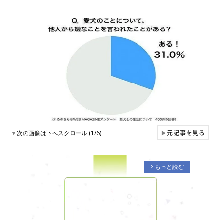
元記事を見る
▼
次の画像は下へスクロール (1/6)
▶
もっと読む
arrow_forward_ios