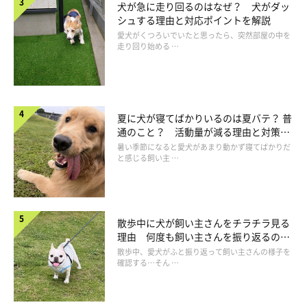
犬が急に走り回るのはなぜ？ 犬がダッ
シュする理由と対応ポイントを解説
愛犬がくつろいでいたと思ったら、突然部屋の中を
走り回り始める …
イメージだけでひどいことを…
夏に犬が寝てばかりいるのは夏バテ？ 普
通のこと？ 活動量が減る理由と対策と
は
暑い季節になると愛犬があまり動かず寝てばかりだ
と感じる飼い主 …
散歩中に犬が飼い主さんをチラチラ見る
理由 何度も飼い主さんを振り返るのは
なぜ？
散歩中、愛犬がふと振り返って飼い主さんの様子を
確認する…そん …