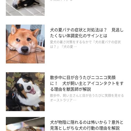
「『チワワなのに少し大きめですね』とか、『チワワって
気が強くてすぐ鳴くのに、おとなしくて全然鳴かないけ
ど、声帯とったんですか？』と驚くことを聞かれたとき。
犬の夏バテの症状と対処法は？ 見逃し
愛犬の性格もあるのかもしれませんが、頑張ってしつけた
たくない体調変化のサインとは
だけなのですが…」
愛犬の暑さ対策をするなかで『犬の夏バテの症状
は？ 』『犬の夏 …
「家の犬はジャーマンシェパードなので、『噛みつかれち
ゃうよ』と…」
「うちは、ミックス犬なのですが、散歩中に聞かれて『ミ
散歩中に目が合うたびニコニコ笑顔
ックス犬です』と答えると、『私、ミックス犬嫌なんで
に！ 犬が飼い主とアイコンタクトをす
す。どんな犬になるかわからないから。でも、可愛いく育
る理由を獣医師が解説
ってますね。これならミックス犬でもありかな』と言われ
散歩中、飼い主さんと目が合うたびに笑顔を見せる
て嫌な気持ちになりました」
オーストラリア …
犬が物陰に隠れるのは怖いから？意外と
見落としがちな犬の行動の理由を解説