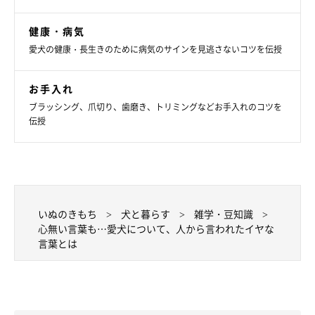
「ドッグランでほかの犬に吠えてしまい、『もう少しで蹴
健康・病気
るところだった』と言われた」
愛犬の健康・長生きのために病気のサインを見逃さないコツを伝授
「テンションが高くなりやすいため、『おバカな子』と言
お手入れ
われた」
ブラッシング、爪切り、歯磨き、トリミングなどお手入れのコツを
伝授
「『犬うるさい！死ね』と、門に油性ペンで書かれまし
た」
「犬が吠えてしまうときに義両親は『うるさい』と言って
注意をする。幼い子どももそばで聞いているので『うるさ
い』ではなく『静かにするんだよ』と、良いほうの言葉で
いぬのきもち
犬と暮らす
雑学・豆知識
注意をしてほしい」
心無い言葉も…愛犬について、人から言われたイヤな
言葉とは
「その人と距離はあったのに、『しっ、しっ』と言われ、
すごい顔をされた」