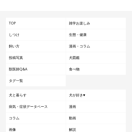
※記事と写真に関連性はありませんので予めご了承ください。
文／雨宮カイ
TOP
雑学お楽しみ
しつけ
生態・健康
飼い方
漫画・コラム
投稿写真
犬図鑑
獣医師Q&A
食べ物
タグ一覧
犬と暮らす
犬が好き♥
病気・症状データベース
漫画
コラム
動画
画像
解説