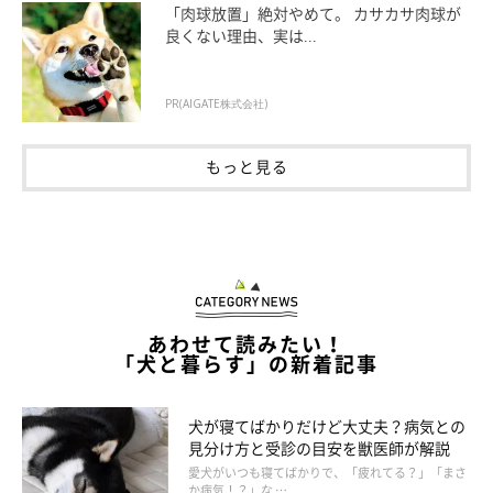
「肉球放置」絶対やめて。 カサカサ肉球が
良くない理由、実は...
getty
PR(AIGATE株式会社)
偏ったイメージや認識だけで、他人からひどいことを言われ、嫌
な思いをしたことがあるという方も。
もっと見る
「直接に悪口を言われたことはないですが、こちらは真っ
黒の大型犬、あちらはか弱そうな小型犬の散歩中、小型犬
がこちらに向かって吠えてました。『おっきいねー、こわ
いねー』と何度も小型犬に向かって連呼してた飼い主に、
あわせて読みたい！
「犬と暮らす」の新着記事
とても不愉快な思いをしました。見た目で『怖い！』と言
われる方が結構いらっしゃいます」
犬が寝てばかりだけど大丈夫？病気との
「大型犬なので、『怖い、危ない』。大きいだけで偏見は
見分け方と受診の目安を獣医師が解説
多いですね。犬を知っている人が見ると、『優しい目をし
愛犬がいつも寝てばかりで、「疲れてる？」「まさ
てるから大丈夫だよね』と言われます」
か病気！？」な …