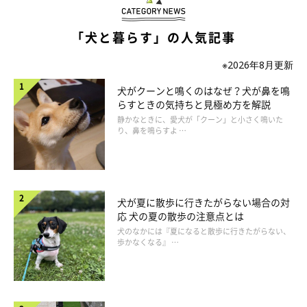
と思っていることをイヤミで言われること…」
「真っ黒くて顔がわからん」
「犬と暮らす」の人気記事
「鼻ぺちゃなんで怖いと言われた」
※2026年8月更新
犬がクーンと鳴くのはなぜ？犬が鼻を鳴
「生まれつき、鼻がおかしいんですが、そのことについて
らすときの気持ちと見極め方を解説
言われたこと」
静かなときに、愛犬が「クーン」と小さく鳴いた
り、鼻を鳴らすよ …
「デカい！ 純血じゃない！」
犬が夏に散歩に行きたがらない場合の対
応 犬の夏の散歩の注意点とは
犬のなかには『夏になると散歩に行きたがらない、
歩かなくなる』 …