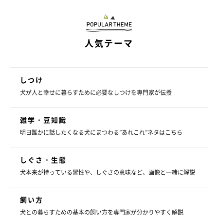
人気テーマ
しつけ
犬が人と幸せに暮らすために必要なしつけを専門家が伝授
getty
雑学・豆知識
愛犬がたまたま吠えてしまったときなどに、「うるさい」「バ
明日誰かに話したくなる犬にまつわる”あれこれ”ネタはこちら
カ」などと暴言を吐かれたことがある…という方もいるようで
す。
しぐさ・生態
犬本来が持っている習性や、しぐさの意味など、画像と一緒に解説
飼い方
「家の前を通る人に愛犬が吠えてしまったときに、『うる
犬との暮らすための基本の飼い方を専門家が分かりやすく解説
せー、クソ犬！』と言われた」