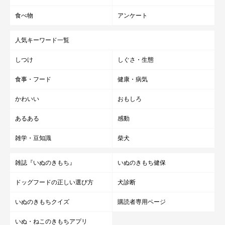
食べ物
アンケート
人気キーワード一覧
しつけ
しぐさ・生態
食事・フード
健康・病気
かわいい
おもしろ
あるある
感動
雑学・豆知識
柴犬
雑誌『いぬのきもち』
いぬのきもち健保
ドッグフードの正しい選び方
犬診断
いぬのきもちクイズ
購読者専用ページ
いぬ・ねこのきもちアプリ