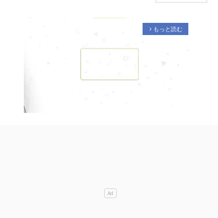
もっと読む
arrow_forward_ios
M
u
t
e