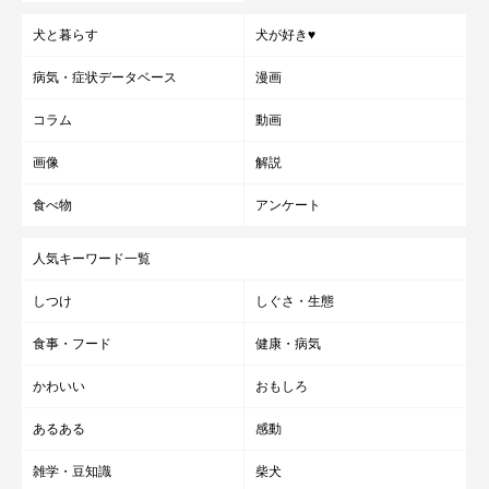
犬と暮らす
犬が好き♥
病気・症状データベース
漫画
コラム
動画
画像
解説
食べ物
アンケート
人気キーワード一覧
しつけ
しぐさ・生態
食事・フード
健康・病気
かわいい
おもしろ
あるある
感動
雑学・豆知識
柴犬