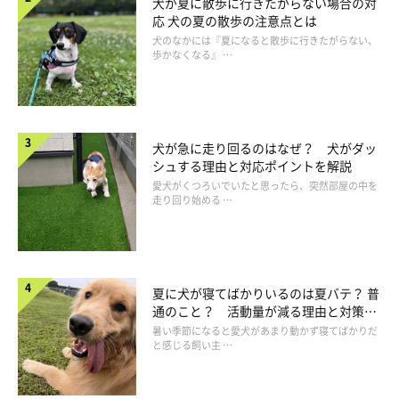
犬が夏に散歩に行きたがらない場合の対
応 犬の夏の散歩の注意点とは
犬のなかには『夏になると散歩に行きたがらない、
歩かなくなる』 …
犬が急に走り回るのはなぜ？ 犬がダッ
シュする理由と対応ポイントを解説
愛犬がくつろいでいたと思ったら、突然部屋の中を
走り回り始める …
夏に犬が寝てばかりいるのは夏バテ？ 普
通のこと？ 活動量が減る理由と対策と
は
暑い季節になると愛犬があまり動かず寝てばかりだ
と感じる飼い主 …