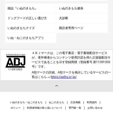
雑誌『いぬのきもち』
いぬのきもち健保
ドッグフードの正しい選び方
犬診断
いぬのきもちクイズ
購読者専用ページ
いぬ・ねこのきもちアプリ
ＡＢＪマークは、この電子書店・電子書籍配信サービス
が、著作権者からコンテンツ使用許諾を得た正規版配信サ
ービスであることを示す登録商標（登録番号 第11091003
号）です。
ABJマークの詳細、ABJマークを掲示しているサービスの一
覧はこちら→
https://aebs.or.jp/
いぬのきもち・ねこのきもち
ねこのきもち
広告掲載
利用規約
ポリシー
利用者情報の取り扱いについて
専門家一覧
お問い合わせ