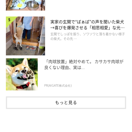
思わずクスッとしてしまうこちらの一句。
実家の玄関で“ばぁば”の声を聞いた柴犬
→喜びを爆発させる「相思相愛」な光景
ポップコーンの匂い…？と少し不思議な気持ちになりますが、
にほっこり
玄関でしっぽを振り、ソワソワと落ち着かない様子
なんと、ご投稿いただいた中である川柳を発見しました！！
の柴犬。その先 …
そんな編集室メンバーも驚いた
まさかの一句
はこちら！
「肉球放置」絶対やめて。 カサカサ肉球が
良くない理由、実は...
PR(AIGATE株式会社)
もっと見る