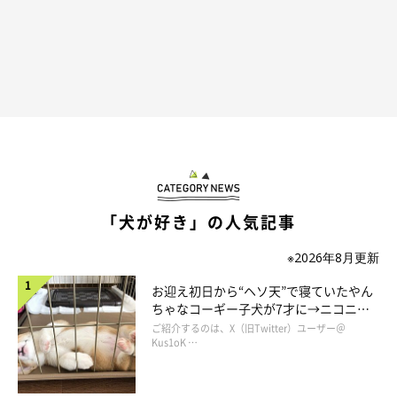
「犬が好き」の人気記事
※2026年8月更新
お迎え初日から“ヘソ天”で寝ていたやん
ちゃなコーギー子犬が7才に→ニコニ
コ“コーギースマイル”が魅力のコに成
ご紹介するのは、X（旧Twitter）ユーザー＠
長！
Kus1oK …
「肉球の 匂いは俺の 処方箋」