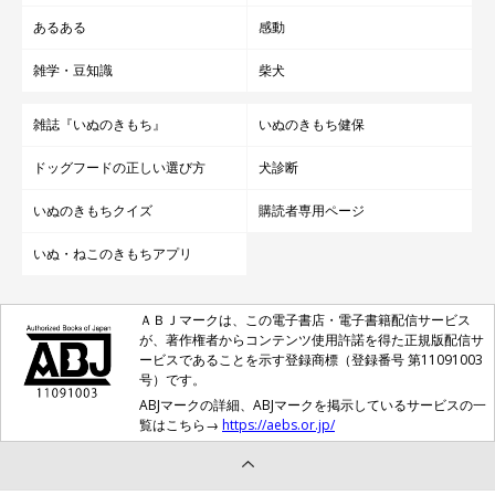
あるある
感動
雑学・豆知識
柴犬
雑誌『いぬのきもち』
いぬのきもち健保
ドッグフードの正しい選び方
犬診断
いぬのきもちクイズ
購読者専用ページ
いぬ・ねこのきもちアプリ
ＡＢＪマークは、この電子書店・電子書籍配信サービス
が、著作権者からコンテンツ使用許諾を得た正規版配信サ
ービスであることを示す登録商標（登録番号 第11091003
号）です。
ABJマークの詳細、ABJマークを掲示しているサービスの一
覧はこちら→
https://aebs.or.jp/