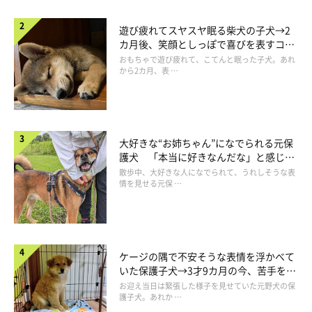
遊び疲れてスヤスヤ眠る柴犬の子犬→2
カ月後、笑顔としっぽで喜びを表すコに
成長！
おもちゃで遊び疲れて、こてんと眠った子犬。あれ
から2カ月、表 …
大好きな“お姉ちゃん”になでられる元保
護犬 「本当に好きなんだな」と感じる
表情にほっこり
散歩中、大好きな人になでられて、うれしそうな表
情を見せる元保 …
※画像はイメージです
【投稿者】けんちゃんさん／ももたくん（ミックス）
ケージの隅で不安そうな表情を浮かべて
いた保護子犬→3才9カ月の今、苦手を克
「ポップコーンみたいな匂いがたまりません。」（投稿者 けん
服し頼もしいコに成長！
お迎え当日は緊張した様子を見せていた元野犬の保
護子犬。あれか …
ちゃんさん）