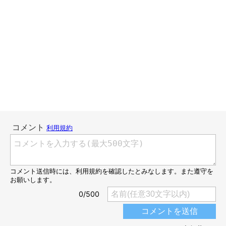
「濁りない 君の瞳に くびったけ」
【投稿者】サスケさん／ひめちゃん（柴犬）