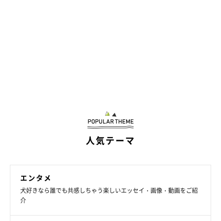
共感できる飼い主さんは意外と多いのでしょうか？
いかがでしたか？ 体の様々な部分までかわいい犬たち、本当に
魅力がいっぱいですよね！
みなさんは愛犬のどんな所が好きですか？
以上、犬あるある川柳４選でした♪
ご投稿いただいたみなさま、ありがとうございました！
人気テーマ
文／いぬのきもちweb編集室
※写真は、投稿者の方が川柳と一緒に投稿してくださったものを
エンタメ
掲載しています。
犬好きなら誰でも共感しちゃう楽しいエッセイ・画像・動画をご紹
介
※コメントは一部、編集させていただいております。