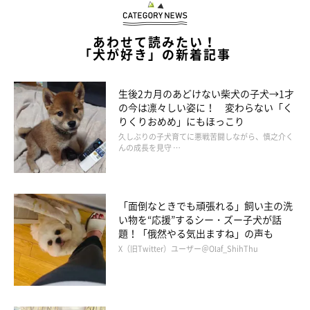
あわせて読みたい！
「犬が好き」の新着記事
生後2カ月のあどけない柴犬の子犬→1才
の今は凛々しい姿に！ 変わらない「く
りくりおめめ」にもほっこり
久しぶりの子犬育てに悪戦苦闘しながら、慎之介く
「肉球の 匂いはなぜか ポップコーン」
んの成長を見守 …
【投稿者】寿蔵さん／クウちゃん（ミックス）
「面倒なときでも頑張れる」飼い主の洗
い物を“応援”するシー・ズー子犬が話
題！「俄然やる気出ますね」の声も
X（旧Twitter）ユーザー＠Olaf_ShihThu