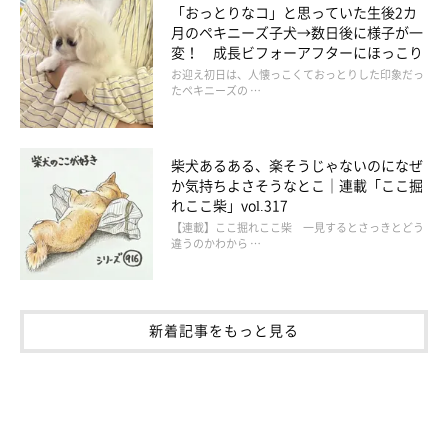
「おっとりなコ」と思っていた生後2カ
月のペキニーズ子犬→数日後に様子が一
変！ 成長ビフォーアフターにほっこり
お迎え初日は、人懐っこくておっとりした印象だっ
たペキニーズの …
※画像はイメージです
柴犬あるある、楽そうじゃないのになぜ
か気持ちよさそうなとこ｜連載「ここ掘
なんと、他のご投稿者さまでも「肉球からポップコーンの香りが
れここ柴」vol.317
【連載】ここ掘れここ柴 一見するとさっきとどう
する」という方がいました！
違うのかわから …
「散歩で足を洗ってもお風呂に入れてもすぐにこの匂いがしてき
ます。でも何故か癖になって嗅いでしまうのです。」（投稿者
新着記事をもっと見る
寿蔵さん）
クセになるポップコーンの香り…想像するだけで香ばしいニオイ
がしてきそうです！