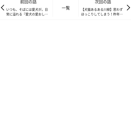
前回の話
次回の話
一覧
いつも、そばには愛犬が。日
【犬猫あるある川柳】思わず
常に溢れる『愛犬の愛おしい
ほっこりしてしまう！昨年度
瞬間』を切り取った川柳4選
優秀作品は？
【犬あるある川柳2021傑作選
vol.5】
神奈川県 クー氏の姉さん／クーくん
いぬのきもちWEB MAGAZINE
クーくんのお尻がドーン！
写真からも伝わるふわふわ感…触りたい！
愛犬のお尻に魅了されている飼い主さん、とても多いのではない
でしょうか！？
歩くたびにふりふり動く姿は、本当に「お宝」ですよね～♡