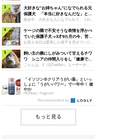
したのでしょうか。今回は、神楽ちゃんの
犬。あれから2カ月、表情や行動にさまざ
成長を飼い主さんと振り返ります！神楽ち
大好きな“お姉ちゃん”になでられる元
まな変化が見られるようになりました。遊
ゃんの成長について聞いた！お迎えから数
び疲れて眠る生後2カ月のなっちゃん遊び
保護犬 「本当に好きなんだな」と感
日後の神楽ちゃん（撮影時生後2カ月）＠
疲れた様子のなっちゃん。@Pkndg_紹介
じる表情にほっこり
散歩中、大好きな人になでられて、うれし
Kus1oKg2vsgdWS2――お迎え当初の神楽
するのは、X（旧Twitter）ユーザー
そうな表情を見せる元保護犬。甘えるよう
ちゃんの様子について教えてください。飼
@Pkndg_さんの愛犬・なっちゃん（取材
ケージの隅で不安そうな表情を浮かべ
な姿に、見ているこちらまでほっこりしま
い主さん： 「お迎え当日から“ヘソ天”で寝
時、生後4カ月／柴犬）。こちらの写真
す。大好きな“お姉ちゃん”に甘える小次郎
ていた保護子犬→3才9カ月の今、苦手
るようなコでし
は、なっちゃんが生後2カ月のころに撮影
くん妹さんになでてもらい、うれしそうな
を克服し頼もしいコに成長！
お迎え当日は緊張した様子を見せていた元
された一枚です。この日、なっちゃんは家
表情を見せる小次郎くん（2026年6月撮
野犬の保護子犬。あれから約3年半、苦手
族と一緒におもちゃで遊んでいました。た
影）。@mika_Jimmy紹介するのは、X（旧
飼い主の腕にしがみついて甘えるチワ
だったことを一つひとつ克服し、家族に寄
くさん遊んで疲れたのか、その後は眠り始
Twitter）ユーザー@mika_Jimmyさんの愛
り添う姿を見せています。お迎え当日、ケ
ワ シニアの仲間入りをし「健康で穏
めたそうです。眠るなっちゃん。
犬・小次郎くん（撮影時5才）。こちら
ージの隅で不安そうにお迎え当日のシルビ
やかな暮らしが続いてほしい」と願う
こちらは、X（旧Twitter）ユーザー＠
@Pkndg_
は、飼い主さんの妹さんと一緒に散歩をし
アちゃん。@nemonemotos今回紹介する
kotubusuke617さんが投稿した写真。写
たときに撮影したという一枚です。この
のは、X（旧Twitter）ユーザー
っているのは、愛犬でチワワのつぶしゃん
「イソジン®クリアうがい薬」といっ
日、飼い主さんは実家から自宅へ帰る途
@nemonemotosさんの愛犬・シルビアち
（本名：こつぶちゃん）です。飼い主さん
しょに「うがいパワー」で一年中！ 健
中、妹さんと公園で待ち合わせ
ゃん（撮影当時、生後推定2カ月）。飼い
の腕にしがみつくつぶしゃん（撮影時6
やか
主さんが「#最初に撮った一枚」として投
才）＠kotubusuke617撮影当時の状況に
PR(iNova｜Hugkum)
稿した写真には、ケージの隅で不安そうな
ついて伺うと、飼い主さんはこう教えてく
Recommended by
表情を浮かべるシルビアちゃんの姿が写っ
れました。飼い主さん： 「ある休日のこ
ていました。こちらは、保護犬だったシル
とです。私がソファに座った途端にひざの
上にのってきたので、そのままなでながら
もっと見る
テレビを見ていたのですが、微動だにしな
いので気になって見てみると、腕にしがみ
つくような形で気持ちよさそうに