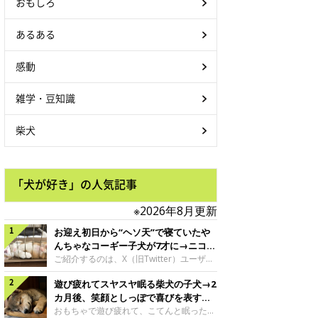
おもしろ
あるある
感動
雑学・豆知識
柴犬
「犬が好き」の人気記事
※2026年8月更新
お迎え初日から“ヘソ天”で寝ていたや
んちゃなコーギー子犬が7才に→ニコニ
コ“コーギースマイル”が魅力のコに成
ご紹介するのは、X（旧Twitter）ユーザー
＠Kus1oKg2vsgdWS2さんの愛犬でウェル
長！
遊び疲れてスヤスヤ眠る柴犬の子犬→2
シュ・コーギー・ペンブロークの神楽ちゃ
ん。今年の8月で7才になるという神楽ちゃ
カ月後、笑顔としっぽで喜びを表すコ
んですが、いったいどんな子犬時代を過ご
に成長！
おもちゃで遊び疲れて、こてんと眠った子