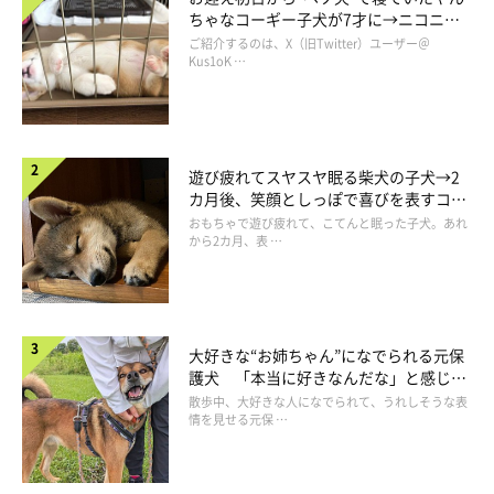
ちゃなコーギー子犬が7才に→ニコニ
コ“コーギースマイル”が魅力のコに成
ご紹介するのは、X（旧Twitter）ユーザー＠
長！
Kus1oK …
遊び疲れてスヤスヤ眠る柴犬の子犬→2
カ月後、笑顔としっぽで喜びを表すコに
成長！
おもちゃで遊び疲れて、こてんと眠った子犬。あれ
から2カ月、表 …
やる気スイッチが入ったことだし、夕方になって晴れ間も出てき
たので「お散歩行くよ」と声をかけたところ、「行きたいならひ
とりで行けば？」とスルーされてしまいました。やる気スイッチ
大好きな“お姉ちゃん”になでられる元保
再びオフ。
護犬 「本当に好きなんだな」と感じる
表情にほっこり
散歩中、大好きな人になでられて、うれしそうな表
情を見せる元保 …