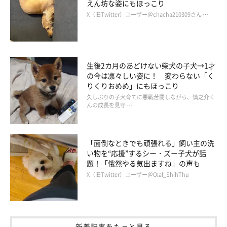
えん坊な姿にもほっこり
X（旧Twitter）ユーザー＠chacha210309さん …
生後2カ月のあどけない柴犬の子犬→1才
の今は凛々しい姿に！ 変わらない「く
りくりおめめ」にもほっこり
久しぶりの子犬育てに悪戦苦闘しながら、慎之介く
んの成長を見守 …
「面倒なときでも頑張れる」飼い主の洗
い物を“応援”するシー・ズー子犬が話
題！「俄然やる気出ますね」の声も
X（旧Twitter）ユーザー＠Olaf_ShihThu
新着記事をもっと見る