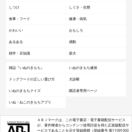
しつけ
しぐさ・生態
食事・フード
健康・病気
かわいい
おもしろ
あるある
感動
雑学・豆知識
柴犬
雑誌『いぬのきもち』
いぬのきもち健保
ドッグフードの正しい選び方
犬診断
いぬのきもちクイズ
購読者専用ページ
いぬ・ねこのきもちアプリ
ＡＢＪマークは、この電子書店・電子書籍配信サービス
が、著作権者からコンテンツ使用許諾を得た正規版配信サ
ービスであることを示す登録商標（登録番号 第11091003