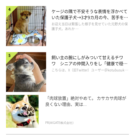
ケージの隅で不安そうな表情を浮かべて
いた保護子犬→3才9カ月の今、苦手を克
服し頼もしいコに成長！
お迎え当日は緊張した様子を見せていた元野犬の保
護子犬。あれか …
飼い主の腕にしがみついて甘えるチワ
ワ シニアの仲間入りをし「健康で穏や
かな暮らしが続いてほしい」と願う
こちらは、X（旧Twitter）ユーザー＠kotubusuk …
「肉球放置」絶対やめて。 カサカサ肉球が
良くない理由、実は...
PR(AIGATE株式会社)