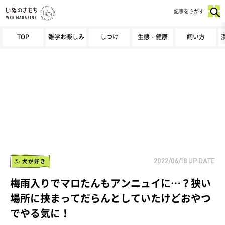
記事をさがす
TOP
雑学お楽しみ
しつけ
生態・健康
飼い方
犬が好き
2022/06/18
UP DATE
梅雨入りでマロたんもアンニュイに…？狭い
場所に挟まってだらんとしていたけどおやつ
でやる気に！