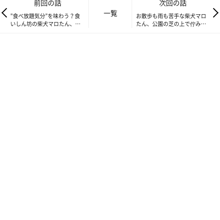
前回の話
次回の話
一覧
”食べ放題気分”を味わう？食
お散歩も雨も苦手な柴犬マロ
いしん坊の柴犬マロたん、数
たん、公園の芝の上で佇み続
粒のフードと真剣に向き合う
ける
やる気がないので狭いとこに挟まって寝ます。ちなみに午前9
時。「マロたんのやる気スイッチどこかなー？」と頭をポンポン
してもされるがままです。