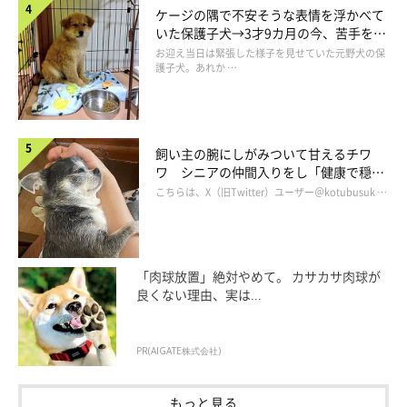
ケージの隅で不安そうな表情を浮かべて
いた保護子犬→3才9カ月の今、苦手を克
服し頼もしいコに成長！
お迎え当日は緊張した様子を見せていた元野犬の保
護子犬。あれか …
飼い主の腕にしがみついて甘えるチワ
ワ シニアの仲間入りをし「健康で穏や
かな暮らしが続いてほしい」と願う
こちらは、X（旧Twitter）ユーザー＠kotubusuk …
「肉球放置」絶対やめて。 カサカサ肉球が
コンちゃんは「とにかく世界で一番愛おしい
良くない理由、実は...
存在」
PR(AIGATE株式会社)
もっと見る