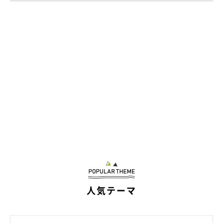
おやつの有無で「オテ」のテンションが明らか
に変わる犬 わかりやすい態度の違いに笑っち
ゃう！
今回紹介するのは、Twitterユーザー@mofmof_konさんの愛犬・こ
んちゃん。飼い主さんが「オテ」と言って手を差し出すと、こんち
ゃんはこの表情。オテをする気分ではないのか、真顔のこんちゃ
ん。その後にオテをしてくれますが、渋々やった感がスゴい？
（笑） じつはこちらの動画は「おやつなしバージョン」のよう
写真提供・取材協力／
@mofmof_kon
さん／X（旧Twitter）
で、「おやつありバージョン」もあるとのこと。その動画を見る
※この記事は投稿者さまにご了承をいただいたうえで制作してい
と…こんちゃんは態度を豹変させていたんです。
ます。
取材・文／雨宮カイ
人気テーマ