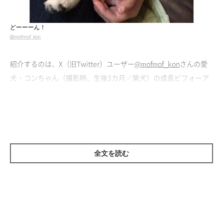
どーーーん！
@mofmof_kon
紹介するのは、X（旧Twitter）ユーザー
@mofmof_kon
さんの愛
犬・コンちゃん（撮影時、生後3カ月／柴犬）の成長ビフォーア
フター。こちらの写真は、コンちゃんを家にお迎えして間もない
頃に撮ったという一枚です。
コンちゃんはあっという間に飼い主さんの家に馴染んでいたとい
い、
「ちっちゃい王様みたいな貫禄があった」
とのこと。飼い主
全文を読む
さんの脇で
どーん
とくつろぐ様子が、なんとも可愛らしいです
ね！
そんなコンちゃんは、現在5才に。どのようなコに成長したので
しょうか。