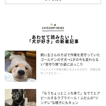
あわせて読みたい！
「犬が好き」の新着記事
飼い主さんのそばで作業を見守っていた
ゴールデンの子犬→1才の今も変わらな
い“見守り隊”の姿にほっこり
ハンドメイド作家の飼い主さんのそばで、作業を見
守ってきたゴー …
「天使のおかえりコール」
@mofmof_kon
「もうちょっとこっち来て」なでてとア
ピールするラブラドール！ふだんの“ツ
毎日、無邪気で可愛らしい姿を見せてくれるコンちゃん。そんな
ンデレ”な様子にもキュン