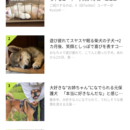
つことができるようになったこと」
だそう。
コ“コーギースマイル”が魅力のコに成
ご紹介するのは、X（旧Twitter）ユーザー＠
長！
Kus1oK …
子犬時代のコンちゃんは落ち着きがないコで、常に動きっぱなし
だったといい、初めてオスワリができるようになったのは1才を
過ぎてからだったのだとか。
遊び疲れてスヤスヤ眠る柴犬の子犬→2
カ月後、笑顔としっぽで喜びを表すコに
成長！
おもちゃで遊び疲れて、こてんと眠った子犬。あれ
「本当に待てないコだった」というコンちゃんですが、飼い主さ
から2カ月、表 …
んは根気強くおやつをうまく使いながら褒めて伸ばすようにした
ところ、コンちゃんはしっかりとオスワリやマテなどをマスタ
ー！
大好きな“お姉ちゃん”になでられる元保
護犬 「本当に好きなんだな」と感じる
飼い主さんはコンちゃんの成長を実感し、嬉しく思ったそうで
表情にほっこり
散歩中、大好きな人になでられて、うれしそうな表
す。
情を見せる元保 …