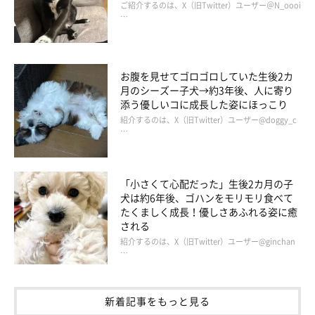
コンちゃんは、飼い主さんにとって
「とにかく世界で一番愛おし
ご紹介するのは、X（旧Twitter）ユーザー＠N_oooi
…
い存在」
だそう。
コンちゃんの成長を見守りながらどのようなことを思うのか、飼
お腹を見せてゴロゴロしていた生後2カ
い主さんに今の気持ちを聞きました。
月のシーズー子犬→約3年後、人に寄り
添う優しいコに成長した姿にほっこり
紹介するのは、X（旧Twitter）ユーザー@doggy_c
飼い主さん：
…
「コンちゃんはかけがえのない宝物で、私にとってなくてはなら
ない毎日の癒しで、大好きな家族です。今まで病気も怪我もなく
元気いっぱいに育ってくれてるので、今後もこのまま元気いっぱ
「小さくて心配だった」生後2カ月の子
犬は約6年後、ゴハンをモリモリ食べて
いなコンちゃんでいてほしいです！
たくましく成長！優しさあふれる姿に癒
される
健康で元気に、幸せで楽しく、これからもずっと私たちのそばに
紹介するのは、X（旧Twitter）ユーザー@ginchan
…
いてほしいと思います」
新着記事をもっと見る
関連記事: