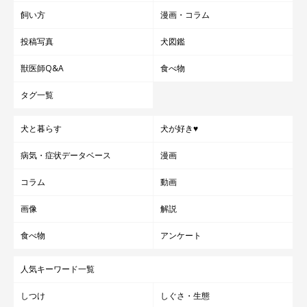
飼い方
漫画・コラム
投稿写真
犬図鑑
獣医師Q&A
食べ物
タグ一覧
犬と暮らす
犬が好き♥
病気・症状データベース
漫画
コラム
動画
画像
解説
食べ物
アンケート
人気キーワード一覧
しつけ
しぐさ・生態