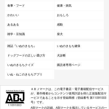
食事・フード
健康・病気
かわいい
おもしろ
あるある
感動
雑学・豆知識
柴犬
雑誌『いぬのきもち』
いぬのきもち健保
ドッグフードの正しい選び方
犬診断
いぬのきもちクイズ
購読者専用ページ
いぬ・ねこのきもちアプリ
ＡＢＪマークは、この電子書店・電子書籍配信サービス
が、著作権者からコンテンツ使用許諾を得た正規版配信サ
ービスであることを示す登録商標（登録番号 第11091003
号）です。
ABJマークの詳細、ABJマークを掲示しているサービスの一