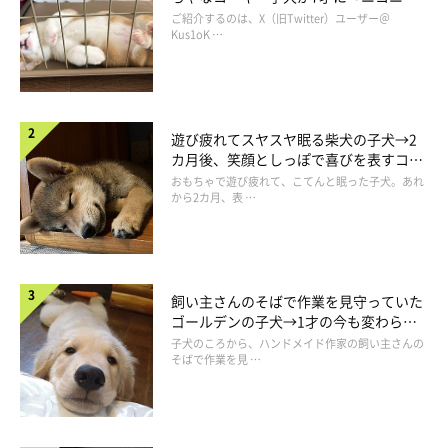
コ“コーギースマイル”が魅力のコに成
ご紹介するのは、X（旧Twitter）ユーザー＠
長！
Kus1oK …
お手とおすわり🐕オヤツありver.
pic.twitter.com/9XAZtiicGp
— もふもふパラダイス (@mofmof_kon)
April 27, 2023
遊び疲れてスヤスヤ眠る柴犬の子犬→2
カ月後、笑顔としっぽで喜びを表すコに
成長！
おもちゃで遊び疲れて、こてんと眠った子犬。あれ
から2カ月、表 …
そんなこんちゃんについて、飼い主さんに詳しくお話を聞きまし
た。
飼い主さんのそばで作業を見守っていた
ゴールデンの子犬→1才の今も変わらな
い“見守り隊”の姿にほっこり
子犬のころから、ハンドメイド作家の飼い主さんの
そばで作業を見 …