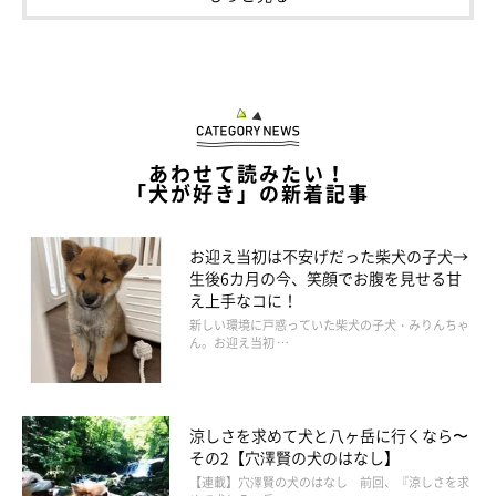
あわせて読みたい！
「犬が好き」の新着記事
嬉しすぎて、ダブルオテ！
@mofmof_kon
お迎え当初は不安げだった柴犬の子犬→
生後6カ月の今、笑顔でお腹を見せる甘
こんちゃんは普段からあのような感じだそうで、
「やりたい」
え上手なコに！
「やりたくない」などの態度の違いがはっきりしている
のだそ
新しい環境に戸惑っていた柴犬の子犬・みりんちゃ
う。
ん。お迎え当初 …
おやつのあり、なしでオテのテンションが明らかに違うこんちゃ
涼しさを求めて犬と八ヶ岳に行くなら〜
んについて、飼い主さんはどう思っているのでしょうか。
その2【穴澤賢の犬のはなし】
【連載】穴澤賢の犬のはなし 前回、『涼しさを求