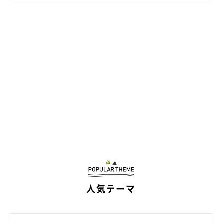
大好きなお気に入りのおもちゃだと、こんちゃんはおやつと同じぐらい喜ん
人気テーマ
でくれるのだそう♪
写真提供／@mofmof_kon