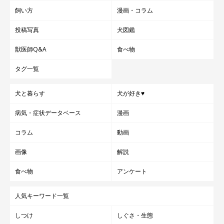
飼い方
漫画・コラム
投稿写真
犬図鑑
獣医師Q&A
食べ物
「主、寝てる場合じゃない、ご飯の時間だ」
タグ一覧
@mofmof_kon
犬と暮らす
犬が好き♥
日常でいろいろな姿を見せてくれるこんちゃん。そんなこんちゃ
んとの暮らしは、毎日がとても楽しそうですね！
病気・症状データベース
漫画
コラム
動画
写真提供・取材協力／Twitter（
@mofmof_kon
さん）
画像
解説
※この記事は投稿者さまにご了承をいただいたうえで制作してい
ます。
食べ物
アンケート
取材・文／雨宮カイ
人気キーワード一覧
しつけ
しぐさ・生態