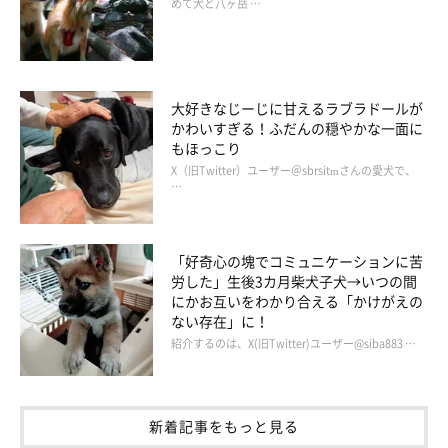
めて犬と八ヶ岳 …
飼い主さん：
「おやつがあるときとないときの温度差がわかりやすく態度に出
ているところが、人みたいでおもしろいです。普段おやつをあげ
ないからか、こんちゃんはたまにもらえるおやつがすごく嬉しい
大好きなじーじに甘えるラブラドールが
みたいで、食いしん坊が前面に出てニコニコ笑顔も全開で…可愛
かわいすぎる！ふだんの穏やかな一面に
くてたまらないです。
もほっこり
X（旧Twitter）ユーザー＠sbrsitmさんの愛犬で、
…
おもちゃが目の前にあるときなんかも、同じような笑顔全開のオ
テをしてくれるのですが、なにもご褒美がないときはなんかやる
気のないオテを渋々としたり、不服そうな顔をしたあとに颯爽と
「好奇心の塊でコミュニケーションに苦
労した」生後3カ月柴犬子犬→いつの間
立ち去ったりすることも。
にかお互いをわかり合える「かけがえの
ない存在」に！
わかりやすくて"現金"な犬だなと思います（笑）」
紹介するのは、X(旧Twitter)ユーザー@siba883 …
新着記事をもっと見る