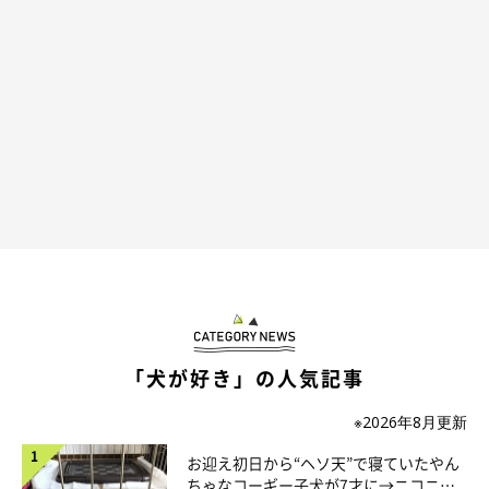
@mofmof_kon
その後も、嬉しい気持ちが抑えきれない様子のこんちゃん。飼い
主さんが「オテ」と言うと、今度はニコニコ笑顔で可愛らしいオ
テをするのでした。
先ほどの「おやつなしバージョン」と比べると、こんちゃんの態
度が違いすぎて笑ってしまいますね！
お手とおすわり🐕オヤツなしver.
「犬が好き」の人気記事
pic.twitter.com/pgrpualIPL
— もふもふパラダイス (@mofmof_kon)
April 27, 2023
※2026年8月更新
お迎え初日から“ヘソ天”で寝ていたやん
ちゃなコーギー子犬が7才に→ニコニ