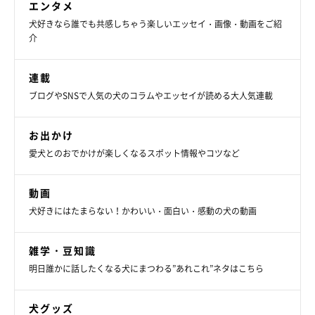
エンタメ
おやつやおもちゃなどがあるときは、嬉しくて毎回必死にオテを
犬好きなら誰でも共感しちゃう楽しいエッセイ・画像・動画をご紹
してくれるという、こんちゃん。
介
ちなみに、こんちゃんはオテを右前足でするのか左前足でするの
連載
か区別はついていない様子だそうで、
「嬉しすぎるととりあえず
ブログやSNSで人気の犬のコラムやエッセイが読める大人気連載
両前足でオテをしてきます」
とのこと（笑）
お出かけ
飼い主さんは、そんなこんちゃんのことが可愛くて仕方ないと話
愛犬とのおでかけが楽しくなるスポット情報やコツなど
していました。
動画
犬好きにはたまらない！かわいい・面白い・感動の犬の動画
雑学・豆知識
明日誰かに話したくなる犬にまつわる”あれこれ”ネタはこちら
犬グッズ