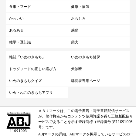
食事・フード
健康・病気
かわいい
おもしろ
あるある
感動
雑学・豆知識
柴犬
雑誌『いぬのきもち』
いぬのきもち健保
ドッグフードの正しい選び方
犬診断
いぬのきもちクイズ
購読者専用ページ
いぬ・ねこのきもちアプリ
ＡＢＪマークは、この電子書店・電子書籍配信サービス
が、著作権者からコンテンツ使用許諾を得た正規版配信サ
ービスであることを示す登録商標（登録番号 第11091003
号）です。
ABJマークの詳細、ABJマークを掲示しているサービスの一