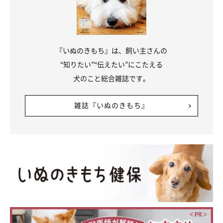
『いぬのきもち』は、飼い主さんの
“知りたい”“伝えたい”にこたえる
犬のこと総合雑誌です。
@mofmof_kon
雑誌『いぬのきもち』
こんちゃんの性格について
「とても素直なコ」
と話す飼い主さ
ん。先ほどのエピソードからもわかるように、食べることと遊ぶ
ことがとにかく大好きだそうで、好きなことをしてるときは頭の
先からしっぽの先まで喜びが全身に表れるのだとか。
そんなこんちゃんは、表情も人みたいにコロコロ変わるといい、
飼い主さんは
「見ていて本当にわかりやすいコだな」
と感じてい