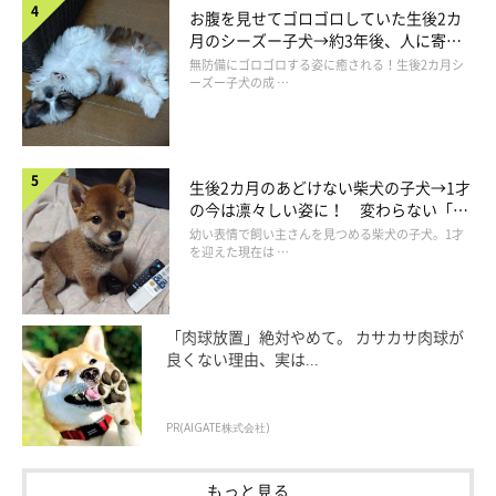
お腹を見せてゴロゴロしていた生後2カ
月のシーズー子犬→約3年後、人に寄り
添う優しいコに成長した姿にほっこり
無防備にゴロゴロする姿に癒される！生後2カ月シ
ーズー子犬の成 …
生後2カ月のあどけない柴犬の子犬→1才
の今は凛々しい姿に！ 変わらない「く
りくりおめめ」にもほっこり
幼い表情で飼い主さんを見つめる柴犬の子犬。1才
を迎えた現在は …
普段から態度の違いがわかりやすい
「肉球放置」絶対やめて。 カサカサ肉球が
良くない理由、実は...
PR(AIGATE株式会社)
もっと見る