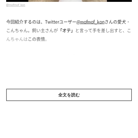
@mofmof_kon
今回紹介するのは、Twitterユーザー
@mofmof_kon
さんの愛犬・
こんちゃん。飼い主さんが
「オテ」
と言って手を差し出すと、こ
んちゃんは
この表情
。
オテをする気分ではないのか、真顔のこんちゃん。その後にオテ
をしてくれますが、渋々やった感がスゴい？（笑）
じつはこちらの動画は
「おやつなしバージョン」
のようで、「お
やつありバージョン」もあるとのこと。その動画を見ると…こん
全文を読む
ちゃんは態度を豹変させていたんです。
おやつ効果がスゴい！