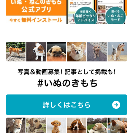
@mofmof_kon
そのときの感情が、表情や態度に出やすいこんちゃん。つい最近
も、こんちゃんの表情の違いに笑ってしまったことがあるそうで
す。
飼い主さん：
「最近だと、飼い主のごはん中になにかおこぼれがもらえると思
って、ニコニコで近づいてきたことがありました。でも、私が
『あげないよ』と言ったら、こんちゃんは即効で真顔に
なって…
（笑）
そのときの表情の変化がとってもおもしろかったです！」