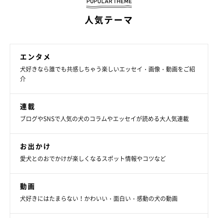
愛らしいカキちゃんとの暮らしは、癒される瞬間がたくさんある
と話す飼い主さん。カキちゃんは朝起きると必ず飼い主さんのそ
人気テーマ
ばにやってきて、気が済むまでなでてもらうのだとか。
「どんな
に眠くても、そのひとときのおかげで『一日頑張ろう！』」
とい
う気持ちになれるといいます。
エンタメ
犬好きなら誰でも共感しちゃう楽しいエッセイ・画像・動画をご紹
介
たくさんの癒しをもたらしてくれるカキちゃんは、飼い主さんに
とってどのような存在なのでしょうか。
連載
ブログやSNSで人気の犬のコラムやエッセイが読める大人気連載
飼い主さん：
「私は今まで犬を飼ったことがなかったのですが、カキが来てか
お出かけ
らはすべての行動が愛犬ありきになりました。犬を飼っている方
愛犬とのおでかけが楽しくなるスポット情報やコツなど
はみんな同じかもしれませんが、
我が家では話の中心はほぼ愛犬
のことで、何をするにも『愛犬ファースト』
です。
動画
犬好きにはたまらない！かわいい・面白い・感動の犬の動画
私にとって
カキは生きる理由で、自分の分身
くらいに思っていま