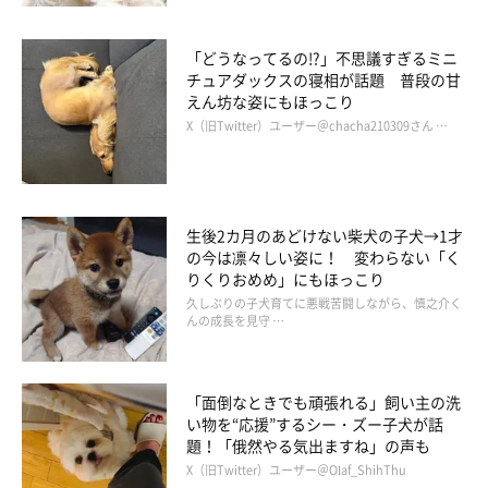
「どうなってるの!?」不思議すぎるミニ
チュアダックスの寝相が話題 普段の甘
えん坊な姿にもほっこり
X（旧Twitter）ユーザー＠chacha210309さん …
生後2カ月のあどけない柴犬の子犬→1才
笑顔が可愛いカキちゃん
の今は凛々しい姿に！ 変わらない「く
@i_am_a_oyster
りくりおめめ」にもほっこり
久しぶりの子犬育てに悪戦苦闘しながら、慎之介く
勇敢な姿を見せていたカキちゃんは、「超」がつくほどの内弁慶
んの成長を見守 …
な性格。家の中や知っている人の前ではかなりのヤンチャっぷり
を発揮するそうですが、初めての場所や初めての人の前では、か
「面倒なときでも頑張れる」飼い主の洗
なりおとなしくなるのだとか。
い物を“応援”するシー・ズー子犬が話
題！「俄然やる気出ますね」の声も
そんなカキちゃんの様子を見た人からは、
「こんなにおとなしい
X（旧Twitter）ユーザー＠Olaf_ShihThu