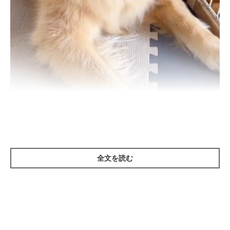
ニコニコ笑顔で飼い主さんを見るゆずちゃん
＠YUZU_golden_
紹介するのは、X（旧Twitter）ユーザー
＠YUZU_golden_
さんの
愛犬、ゴールデン・レトリーバーのゆずちゃん（投稿時4才）で
全文を読む
す。
動画の最初には、舌を出してリラックスした表情のゆずちゃんの
姿が。ところが次の瞬間……？