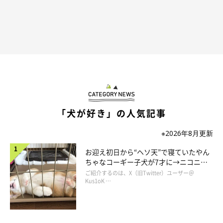
飼い主さん：
「我が家では恒例のことだったので、思った以上の反響に驚きま
した。ただ、同じくシャンプー苦手なわんこを家族に持つ方から
『わかる！』という反応も多かったので、
みんな一緒なんだなぁ
とホッコリしました
」
「犬が好き」の人気記事
※2026年8月更新
お迎え初日から“ヘソ天”で寝ていたやん
ちゃなコーギー子犬が7才に→ニコニ
コ“コーギースマイル”が魅力のコに成
ご紹介するのは、X（旧Twitter）ユーザー＠
長！
Kus1oK …