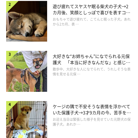
遊び疲れてスヤスヤ眠る柴犬の子犬→2
カ月後、笑顔としっぽで喜びを表すコに
成長！
おもちゃで遊び疲れて、こてんと眠った子犬。あれ
から2カ月、表 …
みんなに愛されるヤンチャな”お姫様”
大好きな“お姉ちゃん”になでられる元保
護犬 「本当に好きなんだな」と感じる
表情にほっこり
散歩中、大好きな人になでられて、うれしそうな表
情を見せる元保 …
ケージの隅で不安そうな表情を浮かべて
いた保護子犬→3才9カ月の今、苦手を克
服し頼もしいコに成長！
お迎え当日は緊張した様子を見せていた元野犬の保
護子犬。あれか …