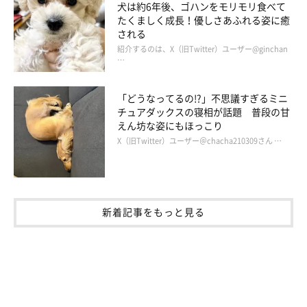
犬は約6年後、ゴハンをモリモリ食べて
関連記事:
たくましく成長！優しさあふれる姿に癒
飼い主が手に持つおやつを狙う犬 → 5年前と同
される
じ顔だけど、ともに過ごした今の姿が何倍も愛
紹介するのは、X（旧Twitter）ユーザー@ginchan
しい！
X（旧Twitter）ユーザー＠YUZU_golden_さんの愛犬・ゆずちゃん
…
は、5才のゴールデン・レトリーバーの女のコ。そんなゆずちゃん
が生後3カ月の頃に撮影した写真を見て、飼い主さんは5年の間に愛
しさが増したことを実感するのでした。
「どうなってるの!?」不思議すぎるミニ
関連記事:
チュアダックスの寝相が話題 普段の甘
「オテとおかわりを一度で済ませている？」 お
えん坊な姿にもほっこり
やつが欲しくて”効率の良さ”を披露してしまう
X（旧Twitter）ユーザー＠chacha210309さん …
犬
X（旧Twitter）ユーザー＠YUZU_golden_さんは、ゴールデン・レ
トリーバーのゆずちゃんの飼い主さん。最近、ゆずちゃんが両前足
でオテをするようになったことについて、ある有力な説を思いつき
ました。いったい、その理由とは？
写真・取材協力／
＠YUZU_golden_
さん／X（旧Twitter）
取材・文／仲田陽子
新着記事をもっと見る
※この記事は投稿者さまに取材し、了承の上制作したものです。
2024年7月時点の情報であり、現在と異なる場合があります。