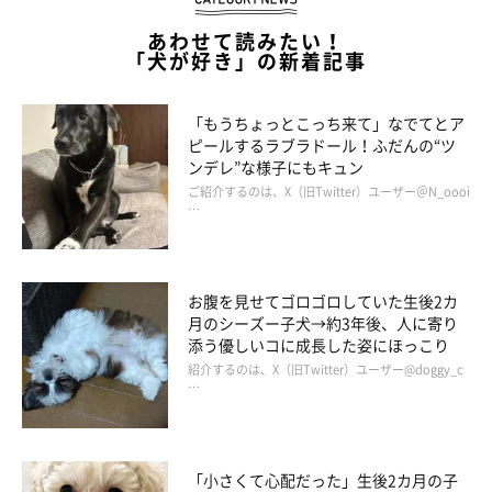
あわせて読みたい！
飼い主さん：
「犬が好き」の新着記事
「ゆずちゃんの性格は、パピーの頃から変わらず
暴れん坊のヤン
チャなお姫様
です」
「もうちょっとこっち来て」なでてとア
ピールするラブラドール！ふだんの“ツ
ンデレ”な様子にもキュン
元気いっぱいで表情豊かなゆずちゃんは、みんなにエネルギーを
ご紹介するのは、X（旧Twitter）ユーザー＠N_oooi
分けてくれますね！
…
>（獣医師が解説）「シャンプー」の一言でスンと真顔になるゴ
ールデン！「犬の言葉の理解」について
お腹を見せてゴロゴロしていた生後2カ
月のシーズー子犬→約3年後、人に寄り
添う優しいコに成長した姿にほっこり
関連記事:
紹介するのは、X（旧Twitter）ユーザー@doggy_c
…
気持ちが表情に出やすいゴールデン！おやつへ
の期待に満ちている顔 → もらった顔の落差にク
スッ！
＠YUZU_golden_さんの愛犬・ゆずちゃんがおやつをもらうときに
見せた表情に注目が集まりました。おやつがもらえる期待に満ちた
表情は、どのような変化をしたのでしょうか？ ゆずちゃんの食いし
「小さくて心配だった」生後2カ月の子
ん坊なエピソードも飼い主さんにお聞きしました。