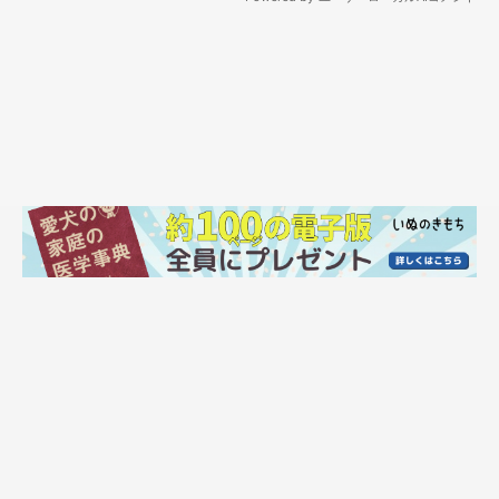
と。
本日もやって参りました、ゆずの呼吸が止まり笑顔が無くなる
言葉NO.1。｢シャンプー｣🛀
🐶「(*ˊᗜˋ*)ﾊｧｯﾊｧｯ｣
👩｢…シャンプー｣
🐶｢( ˙-˙ )｣
pic.twitter.com/uiLfn5RuwP
— ゆず☀️ゴールデンレトリバー (@YUZU_golden_)
June 16,
2024
この投稿について、飼い主さんはこのようにお話ししています。