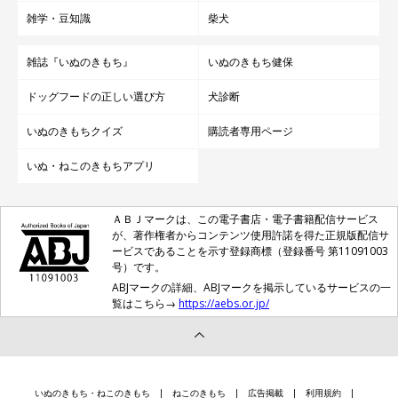
雑学・豆知識
柴犬
雑誌『いぬのきもち』
いぬのきもち健保
ドッグフードの正しい選び方
犬診断
いぬのきもちクイズ
購読者専用ページ
いぬ・ねこのきもちアプリ
ＡＢＪマークは、この電子書店・電子書籍配信サービス
が、著作権者からコンテンツ使用許諾を得た正規版配信サ
ービスであることを示す登録商標（登録番号 第11091003
号）です。
ABJマークの詳細、ABJマークを掲示しているサービスの一
覧はこちら→
https://aebs.or.jp/
いぬのきもち・ねこのきもち
ねこのきもち
広告掲載
利用規約