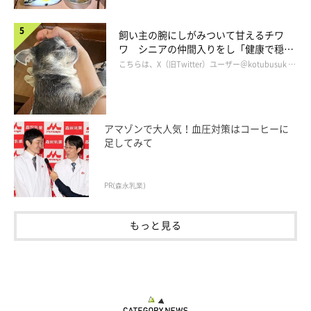
飼い主の腕にしがみついて甘えるチワ
ワ シニアの仲間入りをし「健康で穏や
かな暮らしが続いてほしい」と願う
こちらは、X（旧Twitter）ユーザー＠kotubusuk …
アマゾンで大人気！血圧対策はコーヒーに
足してみて
PR(森永乳業)
ごろ〜んのポーズのゆずちゃん
＠YUZU_golden_
もっと見る
以前、
いぬのきもちWEB MAGAZINEでゆずちゃんを紹介
した際、
飼い主さんはゆずちゃんの「賢くて、少しめんどくさがり屋」な
一面に魅了されていると話していました。今回、愛犬ゆずちゃん
の性格について伺うと、このように教えてくれました。