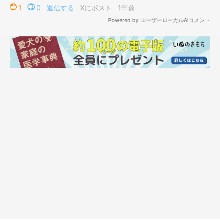
飼い主さん：
「私とまさおと弟犬・つとむがお散歩から帰ると、前日の昼間か
ら出かけていたパパが30時間ぶりに帰宅していたんです。まさお
はパパが帰ってきたことが嬉しくて、
つとむにパパを取られない
ように一番最初にパパの膝の上に乗り
ました。
まさおはすごくニコニコで嬉しそうで、
『やっと会えてよかった
ね』
と思いました」