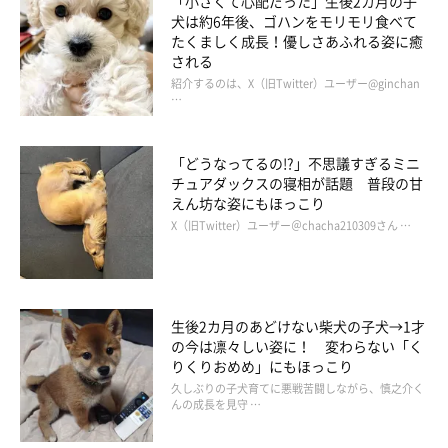
「小さくて心配だった」生後2カ月の子
犬は約6年後、ゴハンをモリモリ食べて
飼い主さん：
たくましく成長！優しさあふれる姿に癒
される
「パパは、
『やっぱり俺のことが一番好きなんだな』
って満足な
紹介するのは、X（旧Twitter）ユーザー@ginchan
気持ちだと思います」
…
「どうなってるの!?」不思議すぎるミニ
チュアダックスの寝相が話題 普段の甘
えん坊な姿にもほっこり
X（旧Twitter）ユーザー＠chacha210309さん …
生後2カ月のあどけない柴犬の子犬→1才
の今は凛々しい姿に！ 変わらない「く
りくりおめめ」にもほっこり
久しぶりの子犬育てに悪戦苦闘しながら、慎之介く
んの成長を見守 …