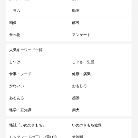
コラム
動画
画像
解説
食べ物
アンケート
人気キーワード一覧
しつけ
しぐさ・生態
食事・フード
健康・病気
かわいい
おもしろ
あるある
感動
雑学・豆知識
柴犬
雑誌『いぬのきもち』
いぬのきもち健保
ドッグフードの正しい選び方
犬診断