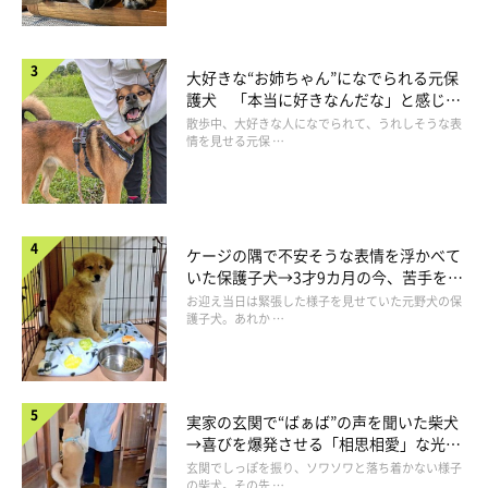
飼い主さん：
大好きな“お姉ちゃん”になでられる元保
「まさおがあのような行動をするようになったのは、2年前にパ
護犬 「本当に好きなんだな」と感じる
パが長期出張に行ったことがきっかけかなと思います。まさおは
表情にほっこり
散歩中、大好きな人になでられて、うれしそうな表
情を見せる元保 …
たぶん、パパが出て行ったら
『またずっと帰ってこないかも』
と
心配なんだと思います」
ケージの隅で不安そうな表情を浮かべて
いた保護子犬→3才9カ月の今、苦手を克
服し頼もしいコに成長！
お迎え当日は緊張した様子を見せていた元野犬の保
護子犬。あれか …
実家の玄関で“ばぁば”の声を聞いた柴犬
→喜びを爆発させる「相思相愛」な光景
にほっこり
玄関でしっぽを振り、ソワソワと落ち着かない様子
の柴犬。その先 …