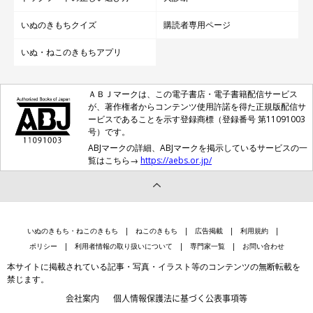
いぬのきもちクイズ
購読者専用ページ
いぬ・ねこのきもちアプリ
ＡＢＪマークは、この電子書店・電子書籍配信サービス
が、著作権者からコンテンツ使用許諾を得た正規版配信サ
ービスであることを示す登録商標（登録番号 第11091003
号）です。
ABJマークの詳細、ABJマークを掲示しているサービスの一
覧はこちら→
https://aebs.or.jp/
いぬのきもち・ねこのきもち
ねこのきもち
広告掲載
利用規約
ポリシー
利用者情報の取り扱いについて
専門家一覧
お問い合わせ
本サイトに掲載されている記事・写真・イラスト等のコンテンツの無断転載を
禁じます。
会社案内
個人情報保護法に基づく公表事項等