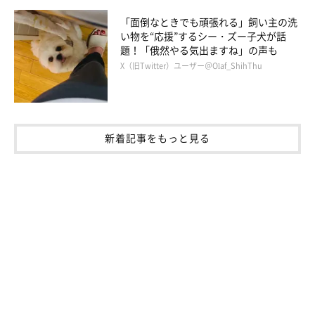
「面倒なときでも頑張れる」飼い主の洗
い物を“応援”するシー・ズー子犬が話
題！「俄然やる気出ますね」の声も
X（旧Twitter）ユーザー＠Olaf_ShihThu
新着記事をもっと見る
パパさんに甘えるまさおくん、つとむくん。「ふたりとも顔大きいんだわ」
と飼い主さん。
@masachan_mama
まさおくんは今日も、大好きなパパさんに思いっきり甘えている
ことでしょうね！
関連記事:
あどけない表情が可愛い大型犬の子犬 2年後、
「ベビーフェイス」のまま大きくなった姿に