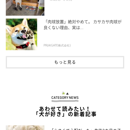
「肉球放置」絶対やめて。 カサカサ肉球が
良くない理由、実は...
PR(AIGATE株式会社)
もっと見る
「パパの腹筋を手伝う」
@masachan_mama
パパさんのことが大好きで、普段からパパさんにべったりだとい
うまさおくん。まさおくんは、家でも外でもパパさんから離れな
いのだとか！
あわせて読みたい！
「犬が好き」の新着記事
まさおくんからの強めの愛を受け取っているパパさんは、どのよ
うな心境なのでしょうか。