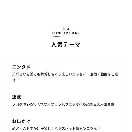
「さらに愛しさが増した」
今回紹介するのは、Twitterユーザー@masachan_mamaさんの愛
犬・まさおくん（取材当時2才）の成長エピソード。家に迎えて数
日経った頃と現在の姿を比較すると、「ベビーフェイス」のまま大
きくなった印象なんです。まさおくんの愛らしい成長ビフォーアフ
ターを紹介します。
写真提供・取材協力／
@masachan_mama
さん／X（旧Twitter）
取材・文／雨宮カイ
※この記事は投稿者さまに取材し、了承の上制作したものです。
人気テーマ
2024年11月時点の情報であり、現在と異なる場合があります。
エンタメ
犬好きなら誰でも共感しちゃう楽しいエッセイ・画像・動画をご紹
介
連載
ブログやSNSで人気の犬のコラムやエッセイが読める大人気連載
お出かけ
愛犬とのおでかけが楽しくなるスポット情報やコツなど