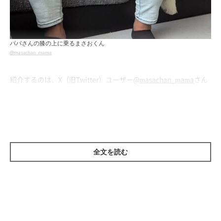
パパさんの膝の上に乗るまさおくん
@masachan_mama
紹介するのは、X（旧Twitter）ユーザー
@masachan_mama
さん
が投稿していた、こちらの写真。パパさんの膝の上に乗って笑顔
を見せている愛犬・まさおくん（撮影時4才／バーニーズ・マウ
ンテン・ドッグ）が写っています。
投稿によると、
「まさおは嬉しくて顔がにやけ、パパから離れな
全文を読む
かった」
とのこと。たしかに、まさおくんの表情や様子からは
「嬉しい」という気持ちが伝わってきませんか？