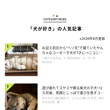
「犬が好き」の人気記事
※2026年8月更新
お迎え初日から“ヘソ天”で寝ていたやん
パパさんのもとに集まるまさおくん、弟犬・つとむくん（取材時1才／セン
ト・バーナード）。2頭の存在感がすごくて「パパどこ行った」と飼い主さ
ちゃなコーギー子犬が7才に→ニコニ
ん（笑）
コ“コーギースマイル”が魅力のコに成
ご紹介するのは、X（旧Twitter）ユーザー＠
@masachan_mama
長！
Kus1oK …
パパさんの膝の上に乗って満足そうな様子だった、まさおくん。
飼い主さんによると、まさおくんは毎朝
「パパから離れない」
遊び疲れてスヤスヤ眠る柴犬の子犬→2
「パパが動けないようにする」
といった行動をしているそうで、
カ月後、笑顔としっぽで喜びを表すコに
飼い主さんの家ではおなじみの光景なのだとか。
成長！
おもちゃで遊び疲れて、こてんと眠った子犬。あれ
から2カ月、表 …
そんなまさおくんの行動について、こんなエピソードも。