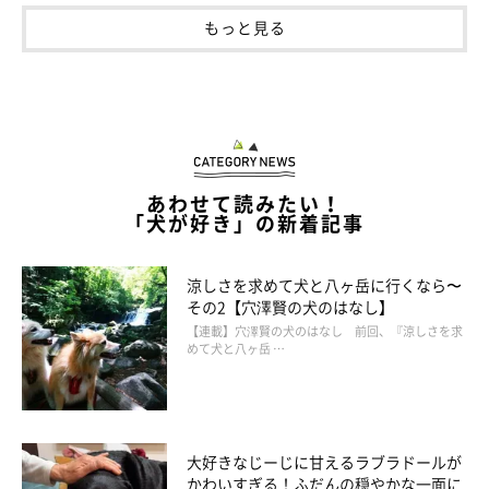
もっと見る
あわせて読みたい！
「犬が好き」の新着記事
らいとくんとのこれから
涼しさを求めて犬と八ヶ岳に行くなら〜
その2【穴澤賢の犬のはなし】
【連載】穴澤賢の犬のはなし 前回、『涼しさを求
めて犬と八ヶ岳 …
大好きなじーじに甘えるラブラドールが
かわいすぎる！ふだんの穏やかな一面に