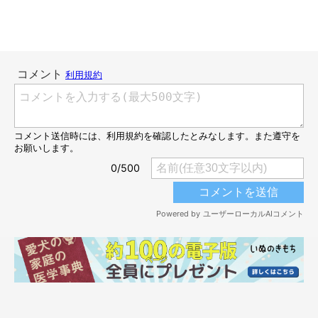
飼い主さん：
「可愛くて起きたくないなと思いました。この行動は、だいたい
1週間に3～6回程度行います。らいとは甘えん坊なので、朝一緒
に眠りたいと思っての行動だと思います」
朝に起きられなかった理由はこの柴犬の可愛さのせいです
pic.twitter.com/EAGUKLiikG
— 柴犬らいと(巨柴)&夜盲 章 (@VMuESAPpR90SVlr)
October
20, 2024