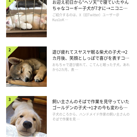
お迎え初日から“ヘソ天”で寝ていたやん
ちゃなコーギー子犬が7才に→ニコニ
コ“コーギースマイル”が魅力のコに成
ご紹介するのは、X（旧Twitter）ユーザー＠
長！
Kus1oK …
ニッコリ笑顔のらいとくん
＠VMuESAPpR90SVlr
遊び疲れてスヤスヤ眠る柴犬の子犬→2
朝の行動が可愛いらいとくんですが、ほかにも可愛い行動をとる
カ月後、笑顔としっぽで喜びを表すコに
成長！
おもちゃで遊び疲れて、こてんと眠った子犬。あれ
そうです。
から2カ月、表 …
飼い主さん：
「散歩につれていってほしいのに飼い主が寝ているときは、枕元
の横でくっついてきます」
飼い主さんのそばで作業を見守っていた
ゴールデンの子犬→1才の今も変わらな
い“見守り隊”の姿にほっこり
子犬のころから、ハンドメイド作家の飼い主さんの
そばで作業を見 …