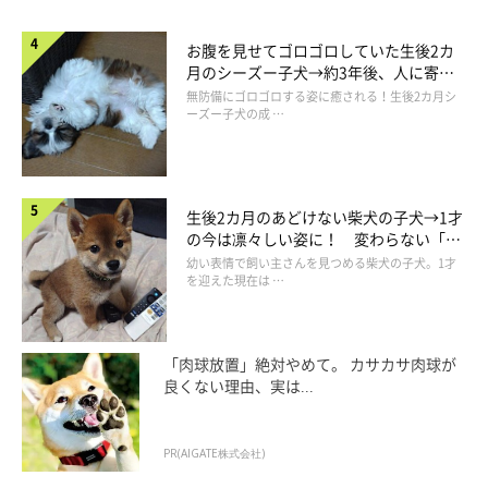
お腹を見せてゴロゴロしていた生後2カ
月のシーズー子犬→約3年後、人に寄り
添う優しいコに成長した姿にほっこり
無防備にゴロゴロする姿に癒される！生後2カ月シ
ーズー子犬の成 …
甘えるらいとくん
＠VMuESAPpR90SVlr
生後2カ月のあどけない柴犬の子犬→1才
の今は凛々しい姿に！ 変わらない「く
りくりおめめ」にもほっこり
幼い表情で飼い主さんを見つめる柴犬の子犬。1才
構ってもらいたいときは、こんな表情もするそうですよ。
を迎えた現在は …
「肉球放置」絶対やめて。 カサカサ肉球が
良くない理由、実は...
PR(AIGATE株式会社)