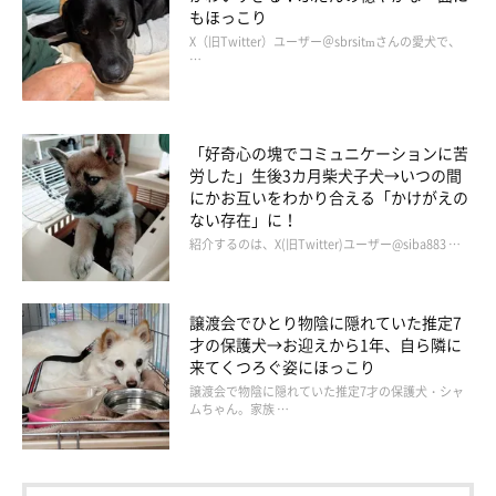
もほっこり
X（旧Twitter）ユーザー＠sbrsitmさんの愛犬で、
…
「好奇心の塊でコミュニケーションに苦
労した」生後3カ月柴犬子犬→いつの間
にかお互いをわかり合える「かけがえの
ない存在」に！
紹介するのは、X(旧Twitter)ユーザー@siba883 …
譲渡会でひとり物陰に隠れていた推定7
才の保護犬→お迎えから1年、自ら隣に
来てくつろぐ姿にほっこり
譲渡会で物陰に隠れていた推定7才の保護犬・シャ
ムちゃん。家族 …
らいとくんのかわいらしい姿