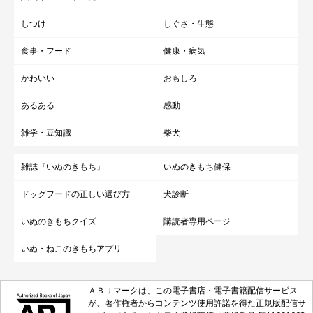
しつけ
しぐさ・生態
食事・フード
健康・病気
かわいい
おもしろ
あるある
感動
雑学・豆知識
柴犬
雑誌『いぬのきもち』
いぬのきもち健保
ドッグフードの正しい選び方
犬診断
いぬのきもちクイズ
購読者専用ページ
いぬ・ねこのきもちアプリ
ＡＢＪマークは、この電子書店・電子書籍配信サービス
が、著作権者からコンテンツ使用許諾を得た正規版配信サ