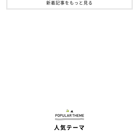
新着記事をもっと見る
写真提供／＠VMuESAPpR90SVlr
らいとくんの性格や魅力について飼い主さんにお聞きしたとこ
ろ、「甘えん坊なところが魅力的」とのこと。
飼い主さん：
「ひとりぼっちが嫌いなので、絶対に家族の誰かの近くで寝てい
ます。ひとりぼっちでホテルで待機してもらったときは震えてい
ました」
そんならいとくんとこれからどのような日々を過ごしていきたい
か尋ねたところ、「さまざまな場所に旅行に行き、思い出をいっ
ぱい作っていきたいと思っています」との答えが返ってきまし
た。
人気テーマ
飼い主さんとらいとくんの毎日が、幸せでいっぱいになりますよ