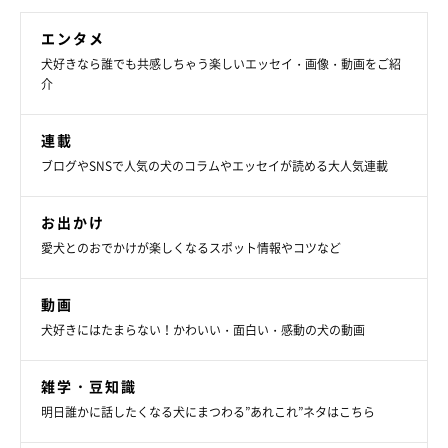
うに！
エンタメ
犬好きなら誰でも共感しちゃう楽しいエッセイ・画像・動画をご紹
写真提供・取材協力／
＠VMuESAPpR90SVlr
さん／X（旧
介
Twitter）
取材・文／岩井まどか
連載
※この記事は投稿者さまに取材し、了承の上制作したものです。
ブログやSNSで人気の犬のコラムやエッセイが読める大人気連載
2025年2月時点の情報であり、現在と異なる場合があります。
お出かけ
愛犬とのおでかけが楽しくなるスポット情報やコツなど
動画
犬好きにはたまらない！かわいい・面白い・感動の犬の動画
雑学・豆知識
明日誰かに話したくなる犬にまつわる”あれこれ”ネタはこちら