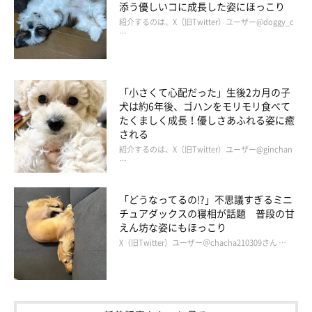
添う優しいコに成長した姿にほっこり
紹介するのは、X（旧Twitter）ユーザー@doggy_c
…
「小さくて心配だった」生後2カ月の子
犬は約6年後、ゴハンをモリモリ食べて
たくましく成長！優しさあふれる姿に癒
される
紹介するのは、X（旧Twitter）ユーザー@ginchan
…
「どうなってるの!?」不思議すぎるミニ
チュアダックスの寝相が話題 普段の甘
えん坊な姿にもほっこり
X（旧Twitter）ユーザー＠chacha210309さん …