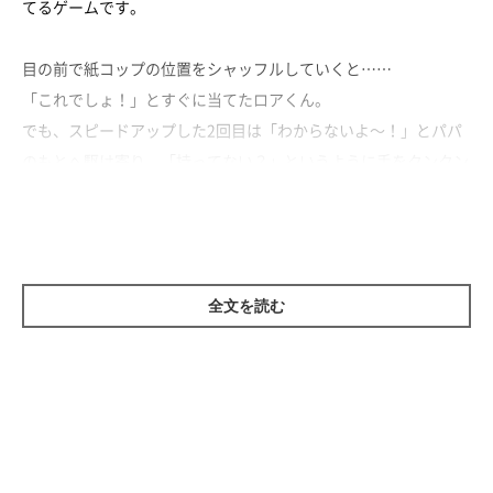
てるゲームです。
目の前で紙コップの位置をシャッフルしていくと……
「これでしょ！」とすぐに当てたロアくん。
でも、スピードアップした2回目は「わからないよ～！」とパパ
のもとへ駆け寄り、「持ってない？」というように手をクンクン
します。
その後は、勢いよくタッチしすぎて紙コップを飛ばしてしまった
り、あまりにも早く当てようとしたりと、珍プレーもちらほら。
全文を読む
ゲームもおやつもしっかり楽しんだロアくんでした！