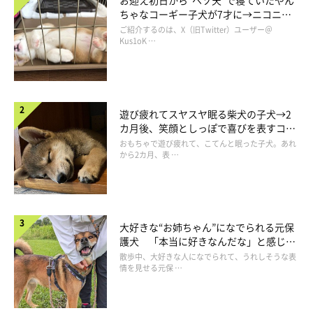
お迎え初日から“ヘソ天”で寝ていたやん
ちゃなコーギー子犬が7才に→ニコニ
コ“コーギースマイル”が魅力のコに成
ご紹介するのは、X（旧Twitter）ユーザー＠
長！
Kus1oK …
遊び疲れてスヤスヤ眠る柴犬の子犬→2
カ月後、笑顔としっぽで喜びを表すコに
成長！
おもちゃで遊び疲れて、こてんと眠った子犬。あれ
から2カ月、表 …
大好きな“お姉ちゃん”になでられる元保
護犬 「本当に好きなんだな」と感じる
表情にほっこり
散歩中、大好きな人になでられて、うれしそうな表
情を見せる元保 …