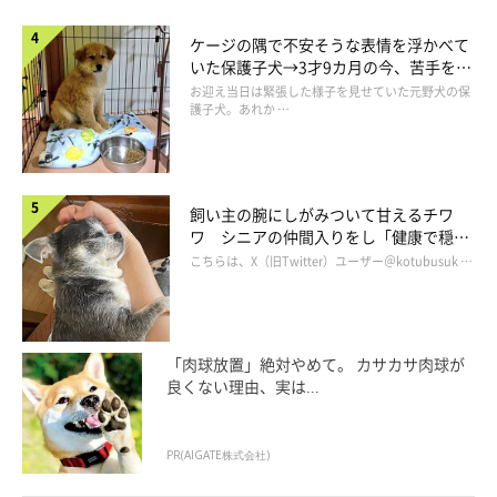
ケージの隅で不安そうな表情を浮かべて
いた保護子犬→3才9カ月の今、苦手を克
服し頼もしいコに成長！
お迎え当日は緊張した様子を見せていた元野犬の保
護子犬。あれか …
飼い主の腕にしがみついて甘えるチワ
ワ シニアの仲間入りをし「健康で穏や
かな暮らしが続いてほしい」と願う
こちらは、X（旧Twitter）ユーザー＠kotubusuk …
「肉球放置」絶対やめて。 カサカサ肉球が
良くない理由、実は...
PR(AIGATE株式会社)