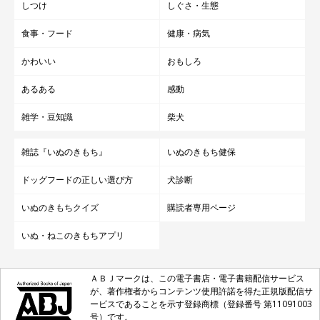
しつけ
しぐさ・生態
食事・フード
健康・病気
かわいい
おもしろ
あるある
感動
雑学・豆知識
柴犬
雑誌『いぬのきもち』
いぬのきもち健保
ドッグフードの正しい選び方
犬診断
いぬのきもちクイズ
購読者専用ページ
いぬ・ねこのきもちアプリ
ＡＢＪマークは、この電子書店・電子書籍配信サービス
が、著作権者からコンテンツ使用許諾を得た正規版配信サ
ービスであることを示す登録商標（登録番号 第11091003
号）です。