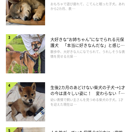
成長！
おもちゃで遊び疲れて、こてんと眠った子犬。あれ
から2カ月、表 …
健やかに成長したぽにくんへの思い
大好きな“お姉ちゃん”になでられる元保
護犬 「本当に好きなんだな」と感じる
表情にほっこり
散歩中、大好きな人になでられて、うれしそうな表
情を見せる元保 …
生後2カ月のあどけない柴犬の子犬→1才
の今は凛々しい姿に！ 変わらない「く
りくりおめめ」にもほっこり
幼い表情で飼い主さんを見つめる柴犬の子犬。1才
を迎えた現在は …