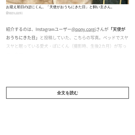
お迎え初日のぽにくん。「天使がおうちにきた日」と飼い主さん。
@pony.corgi
紹介するのは、Instagramユーザー
@pony.corgi
さんが
「天使が
おうちにきた日」
と投稿していた、こちらの写真。ベッドでスヤ
スヤと眠っている愛犬・ぽにくん（撮影時、生後2カ月）が写っ
ています。
ぽにくんをお迎えした日に撮影した記念の一枚について、飼い主
さんに話を聞きました。
全文を読む
飼い主さん：
「家に着くと、ぽには新しい環境に動じることなくスヤスヤ寝て
しまったんです。新幹線での移動の際は心配もありましたが、疲
れてすぐに寝てしまったぽにを見て
『天使が家に来たんだなぁ』
と思いました」