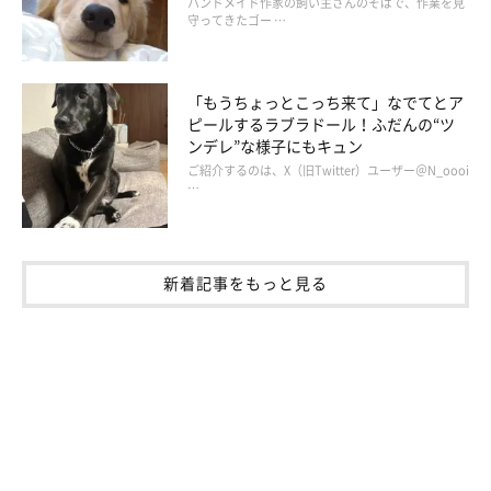
ハンドメイド作家の飼い主さんのそばで、作業を見
これからも家族みんなで、楽しい思い出をたくさん作っていって
守ってきたゴー …
ほしいですね！
「もうちょっとこっち来て」なでてとア
写真提供・取材協力／
@pony.corgi
さん／Instagram
ピールするラブラドール！ふだんの“ツ
ンデレ”な様子にもキュン
取材・文／雨宮カイ
ご紹介するのは、X（旧Twitter）ユーザー＠N_oooi
※この記事は投稿者さまに取材し、了承の上制作したものです。
…
2025年9月時点の情報であり、現在と異なる場合があります。
新着記事をもっと見る