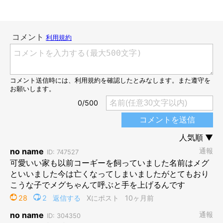
お迎え初日のぽにくん。
@pony.corgi
お迎え時の体重は、1.7kgしかなかった子犬のぽにくん。小さか
ったぽにくんの1年後の姿とは……。
1才5カ月になったぽにくん 人が大好きで好
奇心旺盛なコに成長！