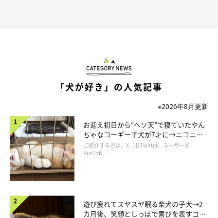
飼い主さん：
「子犬のころよりも甘えん坊になったり、飼い主のことをよく見
ていたり、言葉がわかるようになったり。そのような瞬間に、成
長を感じています」
「犬が好き」の人気記事
※2026年8月更新
お迎え初日から“ヘソ天”で寝ていたやん
ちゃなコーギー子犬が7才に→ニコニ
コ“コーギースマイル”が魅力のコに成
ご紹介するのは、X（旧Twitter）ユーザー＠
長！
Kus1oK …
遊び疲れてスヤスヤ眠る柴犬の子犬→2
カ月後、笑顔としっぽで喜びを表すコに