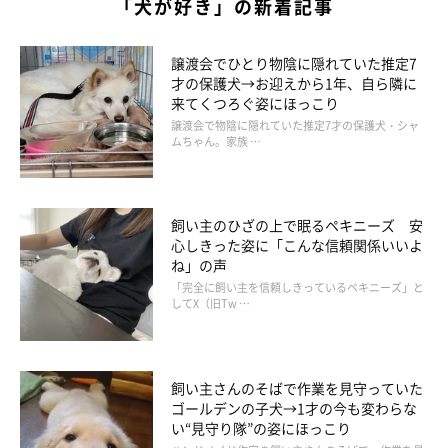
かなぁ。そんなことを考えながら、
いつも『ありがとう』と『大
「犬が好き」の新着記事
好き』を伝えるように
しています」
譲渡会でひとり物陰に隠れていた推定7
才の保護犬→お迎えから1年、自ら隣に
来てくつろぐ姿にほっこり
譲渡会で物陰に隠れていた推定7才の保護犬・シャ
ムちゃん。家族 …
飼い主のひざの上で眠るペキニーズ 安
心しきった姿に「こんな信頼関係いいよ
ね」の声
「完全に飼い主を信頼しきっているペキニーズ」と
してX（旧Tw …
飼い主さんのそばで作業を見守っていた
ヘソ天で眠るぽにくん。
ゴールデンの子犬→1才の今も変わらな
@pony.corgi
い“見守り隊”の姿にほっこり