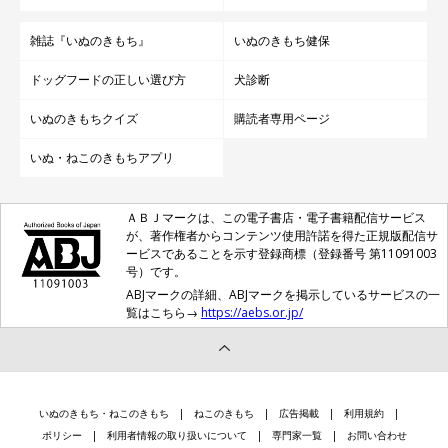
雑誌『いぬのきもち』
いぬのきもち健保
ドッグフードの正しい選び方
犬診断
いぬのきもちクイズ
購読者専用ページ
いぬ・ねこのきもちアプリ
ＡＢＪマークは、この電子書店・電子書籍配信サービス
が、著作権者からコンテンツ使用許諾を得た正規版配信サ
ービスであることを示す登録商標（登録番号 第11091003
号）です。
ABJマークの詳細、ABJマークを掲示しているサービスの一
覧はこちら→
https://aebs.or.jp/
いぬのきもち・ねこのきもち
ねこのきもち
広告掲載
利用規約
ポリシー
利用者情報の取り扱いについて
専門家一覧
お問い合わせ