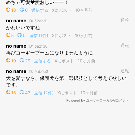
1才になる少し前に撮影したぽにくん。
@pony.corgi