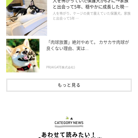
人を怖がっていた保護犬が6才に→家族
と出会って5年、穏やかに成長した現在
の姿にグッとくる
人を怖がり、ケージの奥で震えていた保護犬。家族
と出会って5年 …
「肉球放置」絶対やめて。 カサカサ肉球が
良くない理由、実は...
笑顔のぽにくん。
@pony.corgi
PR(AIGATE株式会社)
日々成長するぽにくんのことを、そばで見守っている飼い主さ
もっと見る
ん。ぽにくんとの暮らしについて、こんな思いを語っていまし
た。
飼い主さん：
「どんなことを考えているんだろうなぁ。言葉が話せたらどんな
ことを言うんだろうなぁ。我が家に来て幸せと感じてくれている
あわせて読みたい！