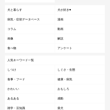
犬と暮らす
犬が好き♥
病気・症状データベース
漫画
コラム
動画
画像
解説
食べ物
アンケート
人気キーワード一覧
しつけ
しぐさ・生態
食事・フード
健康・病気
かわいい
おもしろ
あるある
感動
雑学・豆知識
柴犬