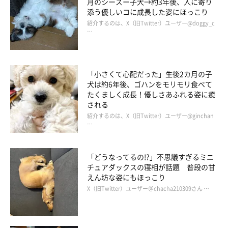
月のシーズー子犬→約3年後、人に寄り
添う優しいコに成長した姿にほっこり
紹介するのは、X（旧Twitter）ユーザー@doggy_c
…
「小さくて心配だった」生後2カ月の子
犬は約6年後、ゴハンをモリモリ食べて
たくましく成長！優しさあふれる姿に癒
される
紹介するのは、X（旧Twitter）ユーザー@ginchan
…
「どうなってるの!?」不思議すぎるミニ
チュアダックスの寝相が話題 普段の甘
えん坊な姿にもほっこり
2頭は今でも仲良し！
X（旧Twitter）ユーザー＠chacha210309さん …
@kopant17
そんなポルテちゃんは、
「とにかく感情表現がまっすぐなコ」
な