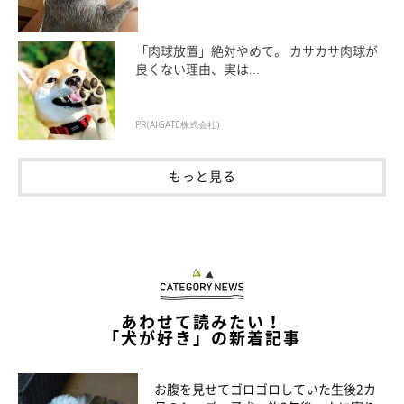
「肉球放置」絶対やめて。 カサカサ肉球が
良くない理由、実は...
PR(AIGATE株式会社)
もっと見る
可愛らしい表情でまったり。
@kopant17
ただ、子犬時代から変わらない部分もあるようです。
飼い主さん：
あわせて読みたい！
「中身はまだまだ甘えん坊ですし、テンションが上がると今でも
「犬が好き」の新着記事
全力で走り回っているところはまったく変わっていません
（笑）」
お腹を見せてゴロゴロしていた生後2カ