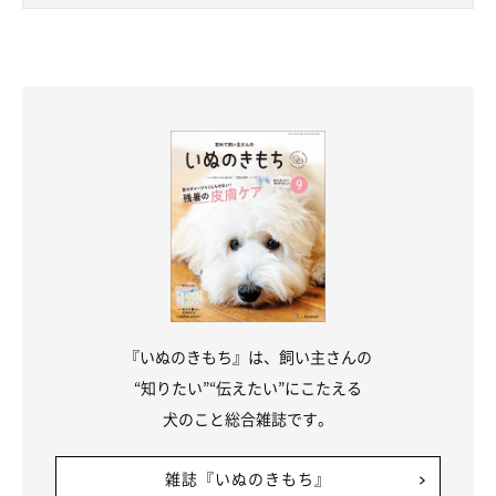
飼い主さん：
「ポルテが勢いよくコパンに絡みに行くと、コパンは少し困った
顔をするのですが、最後はなんだかんだ受け入れているんです。
そんな姿を見ると
『本当に仲の良い姉妹だなあ』
と感じ、見てい
るこちらも自然と笑顔になります」
関連記事:
「初顔合わせ」で初々しい姿を見せていた子犬
→1年後、みんなから注目されるのが好きな「甘
えん坊」に成長！
今回紹介するのは、X（旧Twitter）ユーザー@kopant17さんの愛
『いぬのきもち』は、飼い主さんの
犬・コパンちゃん（取材時1才）のエピソード。飼い主さんがコパ
ンちゃんと「初顔合わせ」をしたときのエピソードや、1才になっ
“知りたい”“伝えたい”にこたえる
たコパンちゃんの成長など、飼い主さんに話を聞きました。
犬のこと総合雑誌です。
関連記事:
子犬との「初顔合わせ」で運命を感じた出来事
が！ 何年も待ち望んでいた「夢のコーギーと
雑誌『いぬのきもち』
の暮らし」の始まり
今回紹介するのは、Twitterユーザー@kopant17さんの愛犬・コパ