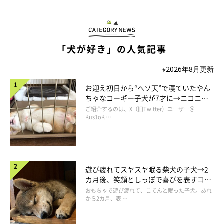
「犬が好き」の人気記事
※2026年8月更新
お迎え初日から“ヘソ天”で寝ていたやん
ちゃなコーギー子犬が7才に→ニコニ
コ“コーギースマイル”が魅力のコに成
ご紹介するのは、X（旧Twitter）ユーザー＠
長！
Kus1oK …
遊び疲れてスヤスヤ眠る柴犬の子犬→2
カ月後、笑顔としっぽで喜びを表すコに
成長！
おもちゃで遊び疲れて、こてんと眠った子犬。あれ
1才になったポルテちゃん。
から2カ月、表 …
@kopant17