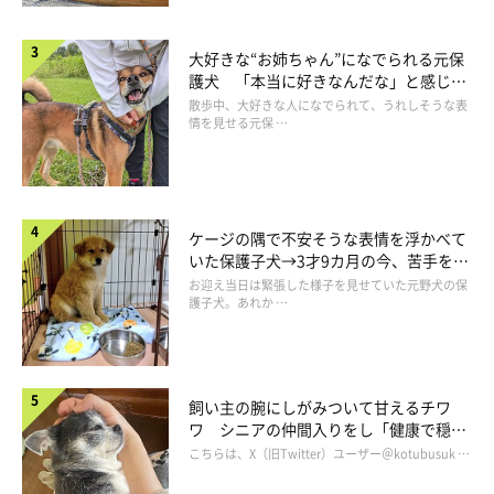
子犬時代は
「勢いだけで突っ込んでいくタイプ」
だったというポ
ルテちゃんも、現在は1才（取材時）になりました。
大好きな“お姉ちゃん”になでられる元保
護犬 「本当に好きなんだな」と感じる
表情にほっこり
散歩中、大好きな人になでられて、うれしそうな表
体つきがしっかりしておとなっぽくなったり、姉犬・コパンちゃ
情を見せる元保 …
んの様子を見ながら行動することが増えてきたりと、
「少しお姉
さんになった」
と感じる瞬間があるのだそう。
ケージの隅で不安そうな表情を浮かべて
いた保護子犬→3才9カ月の今、苦手を克
服し頼もしいコに成長！
お迎え当日は緊張した様子を見せていた元野犬の保
護子犬。あれか …
飼い主の腕にしがみついて甘えるチワ
ワ シニアの仲間入りをし「健康で穏や
かな暮らしが続いてほしい」と願う
こちらは、X（旧Twitter）ユーザー＠kotubusuk …