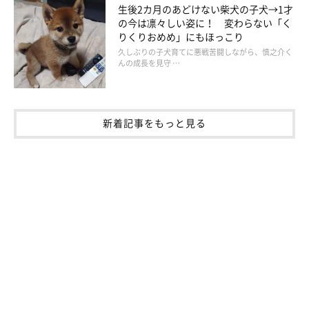
生後2カ月のあどけない柴犬の子犬→1才
のだそう。
の今は凛々しい姿に！ 変わらない「く
りくりおめめ」にもほっこり
嬉しいときは全身で喜び、甘えたいときは無理やりでもくっつい
久しぶりの子犬育てに悪戦苦闘しながら、慎之介く
んの成長を見守 …
ていく。コパンちゃんにちょっかいをかけて怒られても、何事も
なかったようにまた近づいていく——。
新着記事をもっと見る
飼い主さんはそのような姿を見るたびに、
「ポルテらしいな」
と
思うようです。