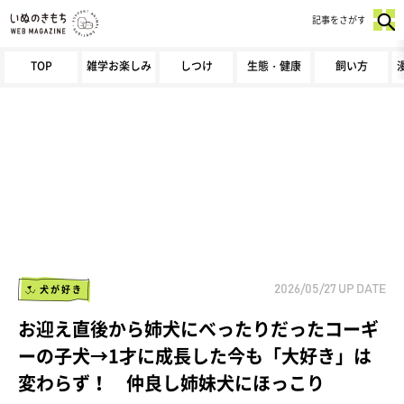
記事をさがす
TOP
雑学お楽しみ
しつけ
生態・健康
飼い方
犬が好き
2026/05/27
UP DATE
お迎え直後から姉犬にべったりだったコーギ
ーの子犬→1才に成長した今も「大好き」は
変わらず！ 仲良し姉妹犬にほっこり