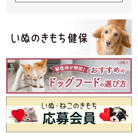
ンちゃん（取材時、生後4カ月）のエピソード。こちらの写真は、
飼い主さんがコパンちゃんと「初顔合わせ」をしたときに撮ったも
のです。パンちゃんと初めて会った日のエピソードに、ほっこりす
るんです。
写真提供・取材協力／
@kopant17
さん／X（旧Twitter）
取材・文／雨宮カイ
※この記事は投稿者さまに取材し、了承の上制作したものです。
2026年5月時点の情報であり、現在と異なる場合があります。