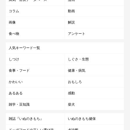
コラム
動画
画像
解説
食べ物
アンケート
人気キーワード一覧
しつけ
しぐさ・生態
食事・フード
健康・病気
かわいい
おもしろ
あるある
感動
雑学・豆知識
柴犬
雑誌『いぬのきもち』
いぬのきもち健保
ドッグフードの正しい選び方
犬診断