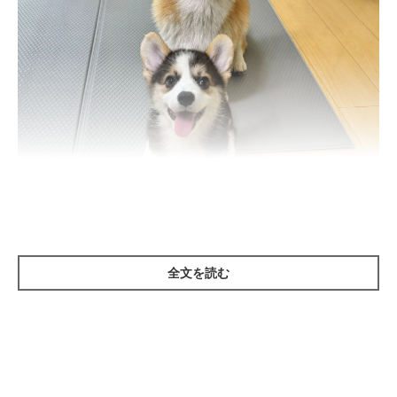
（写真前から）ポルテちゃん、姉犬・コパンちゃん。
@kopant17
全文を読む
紹介するのは、X（旧Twitter）ユーザー
@kopant17
さんが投稿
していた愛犬たちの写真。ポルテちゃん（撮影時、生後3〜4カ月
／写真下）、コパンちゃん（撮影時3才／写真上）です。
当時は、ポルテちゃんをお迎えしてまだ間もないころでした。ポ