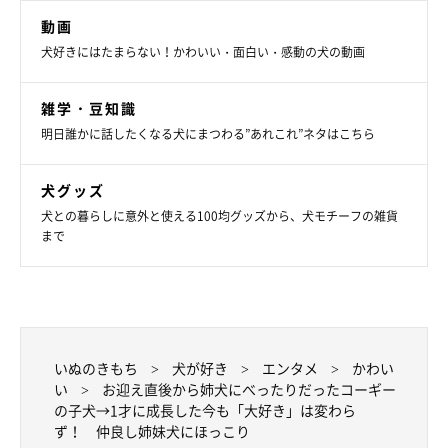
動画
犬好きにはたまらない！かわいい・面白い・感動の犬の動画
雑学・豆知識
明日誰かに話したくなる犬にまつわる”あれこれ”ネタはこちら
コパンちゃんにくっつくポルテちゃん。
犬グッズ
@kopant17
犬との暮らしに意外と使える100均グッズから、犬モチーフの雑貨
まで
飼い主さん家族のもとで健やかな成長を見せているポルテちゃ
ん。今もコパンちゃんのことが大好きで、常にコパンちゃんのい
る場所を気にしているのだとか。気づくと、コパンちゃんの近く
で寝ていることもあるといいます。
いぬのきもち
犬が好き
エンタメ
かわい
一緒に走り回って遊んでいるかと思えば、急にぴったりくっつい
い
お迎え直後から姉犬にべったりだったコーギー
て休憩していたりも。飼い主さんは2頭の姿を見守っていて、こ
の子犬→1才に成長した今も「大好き」は変わら
ず！ 仲良し姉妹犬にほっこり
んなことを思うそうです。