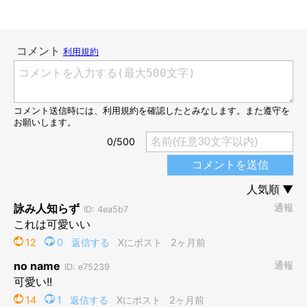
家族になってまだ間もないころの微笑ましい一枚。
@kopant17
仲睦まじい姿を見せていたポルテちゃんとコパンちゃん。飼い主
さんは当時の2頭の様子を、こう振り返ります。
飼い主さん：
「ポルテは怖いもの知らずで元気いっぱいな性格でしたが、コパ
ンのそばにいるときだけはすごく安心した表情をしていたのが印
象的でした。
『本当にコパンのことが大好きなんだな』
と感じたことを覚えて
います」