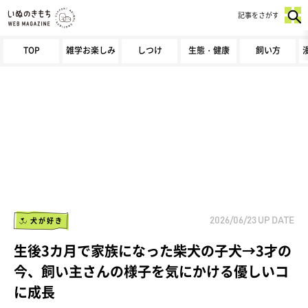
記事をさがす
TOP
雑学お楽しみ
しつけ
生態・健康
飼い方
犬が好き
2026/06/23
UP DATE
生後3カ月で家族になった柴犬の子犬→3才の
今、飼い主さんの様子を気にかける優しいコ
に成長