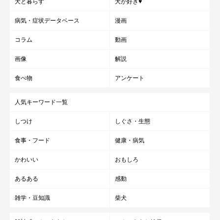
犬と暮らす
犬が好き♥
病気・症状データベース
漫画
コラム
動画
画像
解説
食べ物
アンケート
人気キーワード一覧
しつけ
しぐさ・生態
食事・フード
健康・病気
かわいい
おもしろ
あるある
感動
雑学・豆知識
柴犬