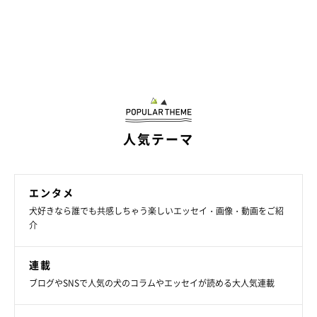
写真提供・取材協力／
@ma5ro9
さん／X（旧Twitter）
取材・文／雨宮カイ
※この記事は投稿者さまに取材し、了承の上制作したものです。
2026年6月時点の情報であり、現在と異なる場合があります。
人気テーマ
エンタメ
犬好きなら誰でも共感しちゃう楽しいエッセイ・画像・動画をご紹
介
連載
ブログやSNSで人気の犬のコラムやエッセイが読める大人気連載