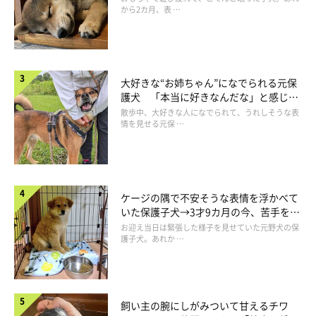
から2カ月、表 …
大好きな“お姉ちゃん”になでられる元保
護犬 「本当に好きなんだな」と感じる
表情にほっこり
ニコニコ顔のてんくん。
散歩中、大好きな人になでられて、うれしそうな表
情を見せる元保 …
@ma5ro9
おとなになった姿が見られる一方で、散歩前には思わずクスッと
する行動も見せるそうです。
ケージの隅で不安そうな表情を浮かべて
いた保護子犬→3才9カ月の今、苦手を克
服し頼もしいコに成長！
飼い主さん：
お迎え当日は緊張した様子を見せていた元野犬の保
護子犬。あれか …
「散歩に行くためにハーネスを手にすると、てんは必ず物陰に隠
れるんです。散歩が嫌いなわけではなく、
『隠れる、捕まる、ハ
ーネス装着』までの一連の流れを、遊び感覚で楽しんでいる
よう
です」
飼い主の腕にしがみついて甘えるチワ