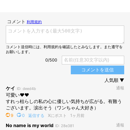
3才になったてんくん 見た目&行動面で成長
を実感