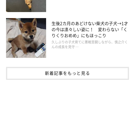
のび〜っと大胆なヘソ天！
生後2カ月のあどけない柴犬の子犬→1才
@ma5ro9
の今は凛々しい姿に！ 変わらない「く
りくりおめめ」にもほっこり
てんくんの成長を日々見守ってきた飼い主さん。ふとしたときに
久しぶりの子犬育てに悪戦苦闘しながら、慎之介く
んの成長を見守 …
見せる表情に、愛おしさを感じていると話します。
飼い主さん：
新着記事をもっと見る
「私がくしゃみをしそうなときに、てんは心配そうな表情で見上
げてきます。花粉の季節は、しょっちゅう見上げてくれました」
くしゃみが出たあとに頭をなでてあげると、てんくんは自分の遊
びに戻るのだそう。飼い主さんの様子がいつもと違うと、気にか
けるような姿を見せてくれる——。そんなてんくんの姿に、飼い
主さんはあたたかい気持ちになるそうです。