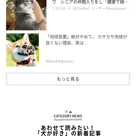
ワ シニアの仲間入りをし「健康で穏や
かな暮らしが続いてほしい」と願う
こちらは、X（旧Twitter）ユーザー＠kotubusuk …
「肉球放置」絶対やめて。 カサカサ肉球が
良くない理由、実は...
PR(AIGATE株式会社)
もっと見る
優しい一面を見せるてんくんが愛おしい
あわせて読みたい！
「犬が好き」の新着記事