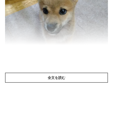
生後3カ月のころに撮影したてんくん。
@ma5ro9
全文を読む
紹介するのは、X（旧Twitter）ユーザー
@ma5ro9
さんの愛犬・
てんくん（取材時3才／柴犬）。こちらは、お迎えしたばかりの
生後3カ月ごろに撮影した一枚です。