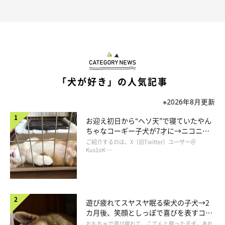
飼い主さん：
「リードをぐいぐい引っ張らなくなったときや、ほかの犬との接
し方を見たときに成長を感じます」
「犬が好き」の人気記事
※2026年8月更新
お迎え初日から“ヘソ天”で寝ていたやん
ちゃなコーギー子犬が7才に→ニコニ
コ“コーギースマイル”が魅力のコに成
ご紹介するのは、X（旧Twitter）ユーザー＠
長！
Kus1oK …
遊び疲れてスヤスヤ眠る柴犬の子犬→2
カ月後、笑顔としっぽで喜びを表すコに
成長！
おもちゃで遊び疲れて、こてんと眠った子犬。あれ