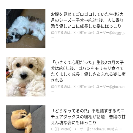
お腹を見せてゴロゴロしていた生後2カ
月のシーズー子犬→約3年後、人に寄り
添う優しいコに成長した姿にほっこり
紹介するのは、X（旧Twitter）ユーザー@doggy_c
…
「小さくて心配だった」生後2カ月の子
犬は約6年後、ゴハンをモリモリ食べて
たくましく成長！優しさあふれる姿に癒
される
紹介するのは、X（旧Twitter）ユーザー@ginchan
…
「どうなってるの!?」不思議すぎるミニ
チュアダックスの寝相が話題 普段の甘
えん坊な姿にもほっこり
X（旧Twitter）ユーザー＠chacha210309さん …