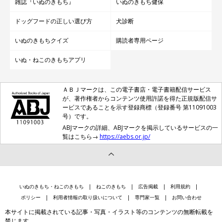
雑誌『いぬのきもち』
いぬのきもち健保
ドッグフードの正しい選び方
犬診断
いぬのきもちクイズ
購読者専用ページ
いぬ・ねこのきもちアプリ
ＡＢＪマークは、この電子書店・電子書籍配信サービス
が、著作権者からコンテンツ使用許諾を得た正規版配信サ
ービスであることを示す登録商標（登録番号 第11091003
号）です。
ABJマークの詳細、ABJマークを掲示しているサービスの一
覧はこちら→
https://aebs.or.jp/
いぬのきもち・ねこのきもち
ねこのきもち
広告掲載
利用規約
ポリシー
利用者情報の取り扱いについて
専門家一覧
お問い合わせ
本サイトに掲載されている記事・写真・イラスト等のコンテンツの無断転載を
禁じます。