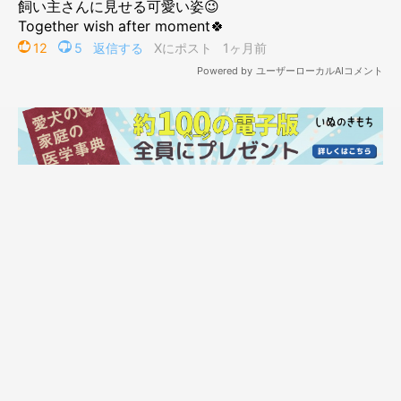
現在のてんくんがこちら。
@ma5ro9
それから月日は流れ、てんくんは3才（取材時）になりました。
「見た目は12kgの立派な柴犬に育ちました」
と、飼い主さんは
話します。
子犬のころのやんちゃさも少しずつ落ち着き、飼い主さんの言う
ことを理解しているように感じる場面もあるそう。散歩のときに
は、こんな変化も見られるといいます。