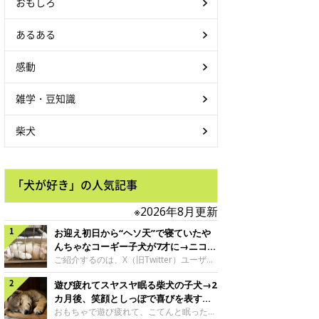
おもしろ
あるある
感動
雑学・豆知識
柴犬
「犬が好き」の人気記事
※2026年8月更新
お迎え初日から“ヘソ天”で寝ていたや
んちゃなコーギー子犬が7才に→ニコニ
コ“コーギースマイル”が魅力のコに成
ご紹介するのは、X（旧Twitter）ユーザー
＠Kus1oKg2vsgdWS2さんの愛犬でウェル
長！
遊び疲れてスヤスヤ眠る柴犬の子犬→2
シュ・コーギー・ペンブロークの神楽ちゃ
ん。今年の8月で7才になるという神楽ちゃ
カ月後、笑顔としっぽで喜びを表すコ
んですが、いったいどんな子犬時代を過ご
に成長！
おもちゃで遊び疲れて、こてんと眠った子