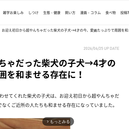
雑学お楽しみ
しつけ
生態・健康
飼い方
漫画・コラム
食べ物
投稿
お迎え初日から超やんちゃだった柴犬の子犬→4才の今、愛嬌たっぷりで周囲を和
2026/06/25
UP DATE
ちゃだった柴犬の子犬→4才の
囲を和ませる存在に！
わせてくれた柴犬の子犬は、お迎え初日から超やんちゃだ
でなくご近所の人たちも和ませる存在になっていました。
もっとみる
arrow_forward_ios