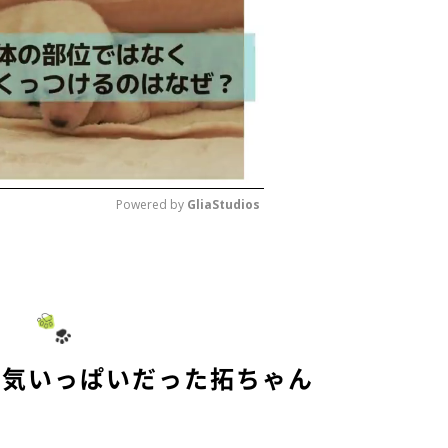
Powered by 
GliaStudios
M
u
t
e
元気いっぱいだった拓ちゃん