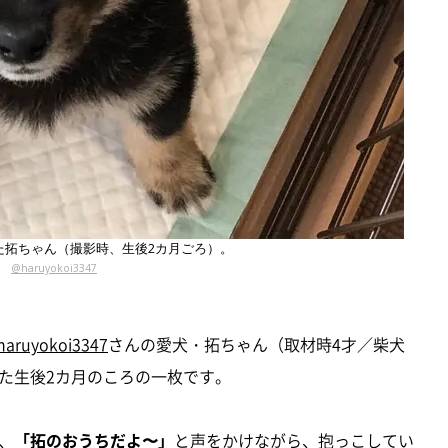
た拓ちゃん（撮影時、生後2カ月ごろ）。
@haruyokoi3347
aruyokoi3347
さんの愛犬・拓ちゃん（取材時4才／柴犬
た生後2カ月のころの一枚です。
、
「拓のおうちだよ〜」
と声をかけながら、抱っこしてい