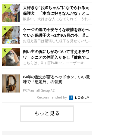
したのでしょうか。今回は、神楽ちゃんの
犬。あれから2カ月、表情や行動にさまざ
成長を飼い主さんと振り返ります！神楽ち
大好きな“お姉ちゃん”になでられる元
まな変化が見られるようになりました。遊
ゃんの成長について聞いた！お迎えから数
び疲れて眠る生後2カ月のなっちゃん遊び
保護犬 「本当に好きなんだな」と感
日後の神楽ちゃん（撮影時生後2カ月）＠
疲れた様子のなっちゃん。@Pkndg_紹介
じる表情にほっこり
散歩中、大好きな人になでられて、うれし
Kus1oKg2vsgdWS2――お迎え当初の神楽
するのは、X（旧Twitter）ユーザー
そうな表情を見せる元保護犬。甘えるよう
ちゃんの様子について教えてください。飼
@Pkndg_さんの愛犬・なっちゃん（取材
ケージの隅で不安そうな表情を浮かべ
な姿に、見ているこちらまでほっこりしま
い主さん： 「お迎え当日から“ヘソ天”で寝
時、生後4カ月／柴犬）。こちらの写真
す。大好きな“お姉ちゃん”に甘える小次郎
ていた保護子犬→3才9カ月の今、苦手
るようなコでし
は、なっちゃんが生後2カ月のころに撮影
くん妹さんになでてもらい、うれしそうな
を克服し頼もしいコに成長！
お迎え当日は緊張した様子を見せていた元
された一枚です。この日、なっちゃんは家
表情を見せる小次郎くん（2026年6月撮
野犬の保護子犬。あれから約3年半、苦手
族と一緒におもちゃで遊んでいました。た
影）。@mika_Jimmy紹介するのは、X（旧
飼い主の腕にしがみついて甘えるチワ
だったことを一つひとつ克服し、家族に寄
くさん遊んで疲れたのか、その後は眠り始
Twitter）ユーザー@mika_Jimmyさんの愛
り添う姿を見せています。お迎え当日、ケ
ワ シニアの仲間入りをし「健康で穏
めたそうです。眠るなっちゃん。
犬・小次郎くん（撮影時5才）。こちら
ージの隅で不安そうにお迎え当日のシルビ
やかな暮らしが続いてほしい」と願う
こちらは、X（旧Twitter）ユーザー＠
@Pkndg_
は、飼い主さんの妹さんと一緒に散歩をし
アちゃん。@nemonemotos今回紹介する
kotubusuke617さんが投稿した写真。写
たときに撮影したという一枚です。この
のは、X（旧Twitter）ユーザー
っているのは、愛犬でチワワのつぶしゃん
64年の歴史が宿るヘッドホン、いい意
日、飼い主さんは実家から自宅へ帰る途
@nemonemotosさんの愛犬・シルビアち
（本名：こつぶちゃん）です。飼い主さん
味で「想定外」の音質
中、妹さんと公園で待ち合わせ
ゃん（撮影当時、生後推定2カ月）。飼い
の腕にしがみつくつぶしゃん（撮影時6
主さんが「#最初に撮った一枚」として投
才）＠kotubusuke617撮影当時の状況に
PR(Marshall Group AB)
稿した写真には、ケージの隅で不安そうな
ついて伺うと、飼い主さんはこう教えてく
Recommended by
表情を浮かべるシルビアちゃんの姿が写っ
れました。飼い主さん： 「ある休日のこ
ていました。こちらは、保護犬だったシル
とです。私がソファに座った途端にひざの
上にのってきたので、そのままなでながら
もっと見る
テレビを見ていたのですが、微動だにしな
いので気になって見てみると、腕にしがみ
つくような形で気持ちよさそうに