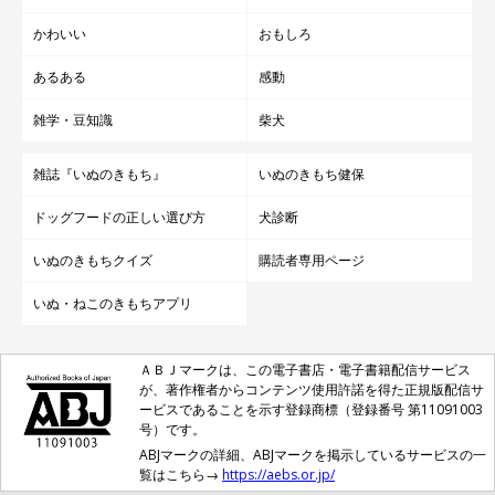
かわいい
おもしろ
あるある
感動
雑学・豆知識
柴犬
雑誌『いぬのきもち』
いぬのきもち健保
ドッグフードの正しい選び方
犬診断
いぬのきもちクイズ
購読者専用ページ
いぬ・ねこのきもちアプリ
ＡＢＪマークは、この電子書店・電子書籍配信サービス
が、著作権者からコンテンツ使用許諾を得た正規版配信サ
ービスであることを示す登録商標（登録番号 第11091003
号）です。
ABJマークの詳細、ABJマークを掲示しているサービスの一
覧はこちら→
https://aebs.or.jp/