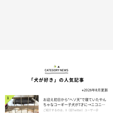
「犬が好き」の人気記事
※2026年8月更新
お迎え初日から“ヘソ天”で寝ていたやん
ちゃなコーギー子犬が7才に→ニコニ
コ“コーギースマイル”が魅力のコに成
ご紹介するのは、X（旧Twitter）ユーザー＠