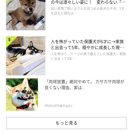
の今は凛々しい姿に！ 変わらない「く
りくりおめめ」にもほっこり
幼い表情で飼い主さんを見つめる柴犬の子犬。1才
を迎えた現在は …
人を怖がっていた保護犬が6才に→家族
と出会って5年、穏やかに成長した現在
の姿にグッとくる
人を怖がり、ケージの奥で震えていた保護犬。家族
と出会って5年 …
「肉球放置」絶対やめて。 カサカサ肉球が
良くない理由、実は...
PR(AIGATE株式会社)
もっと見る