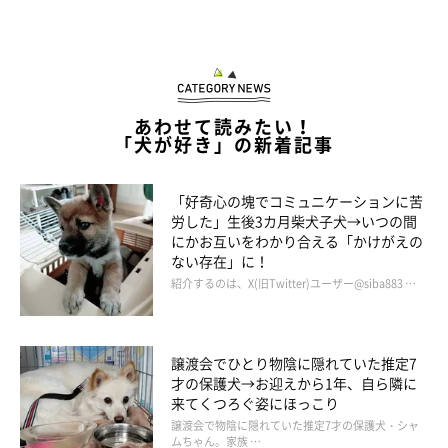
あわせて読みたい！
「犬が好き」の新着記事
「好奇心の塊でコミュニケーションに苦
労した」生後3カ月柴犬子犬→いつの間
にかお互いをわかり合える「かけがえの
ない存在」に！
紹介するのは、X(旧Twitter)ユーザー@siba883 …
譲渡会でひとり物陰に隠れていた推定7
才の保護犬→お迎えから1年、自ら隣に
来てくつろぐ姿にほっこり
譲渡会で物陰に隠れていた推定7才の保護犬・シャ
ムちゃん。家族 …