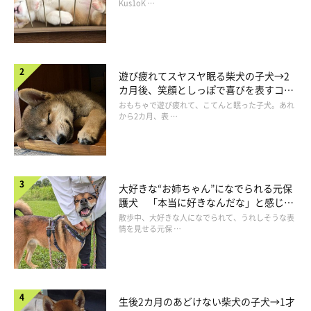
長！
Kus1oK …
遊び疲れてスヤスヤ眠る柴犬の子犬→2
カ月後、笑顔としっぽで喜びを表すコに
成長！
おもちゃで遊び疲れて、こてんと眠った子犬。あれ
から2カ月、表 …
大好きな“お姉ちゃん”になでられる元保
護犬 「本当に好きなんだな」と感じる
表情にほっこり
散歩中、大好きな人になでられて、うれしそうな表
情を見せる元保 …
生後2カ月のあどけない柴犬の子犬→1才