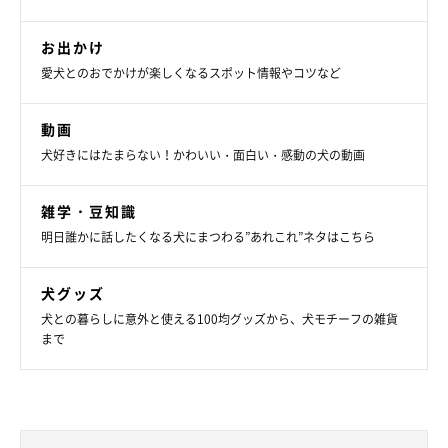
お出かけ
愛犬とのおでかけが楽しくなるスポット情報やコツなど
動画
犬好きにはたまらない！かわいい・面白い・感動の犬の動画
今回のことは、我が家の防災について考えるいい機会となりまし
雑学・豆知識
た。「多分なんとかなる」ではなく、「その時が来たらどうす
明日誰かに話したくなる犬にまつわる”あれこれ”ネタはこちら
る？」ということを、もっともっと真剣に考えて行こうと思いま
す。
犬グッズ
犬との暮らしに意外と使える100均グッズから、犬モチーフの雑貨
まで