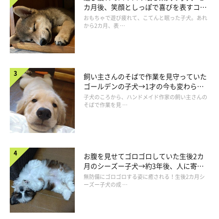
カ月後、笑顔としっぽで喜びを表すコに
乱舞してくれました。よかった！ホッとしました。
成長！
おもちゃで遊び疲れて、こてんと眠った子犬。あれ
から2カ月、表 …
飼い主さんのそばで作業を見守っていた
ゴールデンの子犬→1才の今も変わらな
い“見守り隊”の姿にほっこり
子犬のころから、ハンドメイド作家の飼い主さんの
そばで作業を見 …
お腹を見せてゴロゴロしていた生後2カ
月のシーズー子犬→約3年後、人に寄り
添う優しいコに成長した姿にほっこり
無防備にゴロゴロする姿に癒される！生後2カ月シ
ーズー子犬の成 …