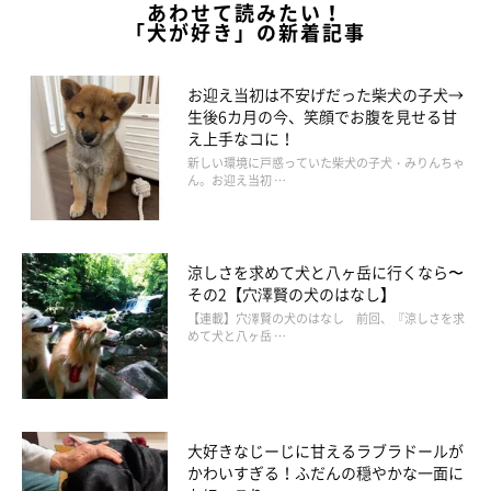
あわせて読みたい！
「犬が好き」の新着記事
お迎え当初は不安げだった柴犬の子犬→
生後6カ月の今、笑顔でお腹を見せる甘
え上手なコに！
新しい環境に戸惑っていた柴犬の子犬・みりんちゃ
ん。お迎え当初 …
度重なる災害で被害を受けた方々や、命を落とされた方々とその
涼しさを求めて犬と八ヶ岳に行くなら〜
その2【穴澤賢の犬のはなし】
ご家族、未だに避難所で生活をしていらっしゃるみなさま、家族
【連載】穴澤賢の犬のはなし 前回、『涼しさを求
と離れ離れになった動物たちのことを考えると、胸が苦しいで
めて犬と八ヶ岳 …
す。
大好きなじーじに甘えるラブラドールが
かわいすぎる！ふだんの穏やかな一面に