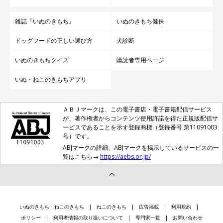
雑誌『いぬのきもち』
いぬのきもち健保
ドッグフードの正しい選び方
犬診断
いぬのきもちクイズ
購読者専用ページ
いぬ・ねこのきもちアプリ
ＡＢＪマークは、この電子書店・電子書籍配信サービス
が、著作権者からコンテンツ使用許諾を得た正規版配信サ
ービスであることを示す登録商標（登録番号 第11091003
号）です。
ABJマークの詳細、ABJマークを掲示しているサービスの一
覧はこちら→
https://aebs.or.jp/
いぬのきもち・ねこのきもち
ねこのきもち
広告掲載
利用規約
ポリシー
利用者情報の取り扱いについて
専門家一覧
お問い合わせ