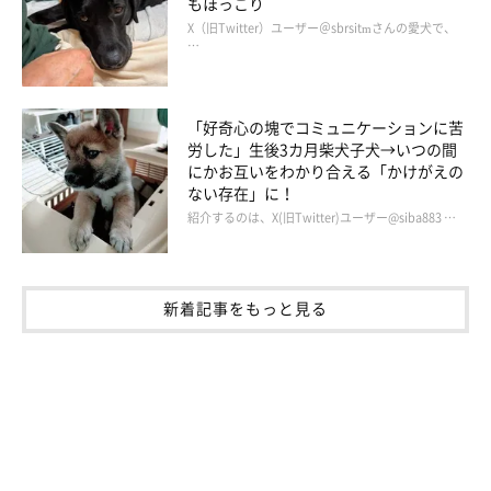
もほっこり
X（旧Twitter）ユーザー＠sbrsitmさんの愛犬で、
…
「好奇心の塊でコミュニケーションに苦
労した」生後3カ月柴犬子犬→いつの間
にかお互いをわかり合える「かけがえの
ない存在」に！
紹介するのは、X(旧Twitter)ユーザー@siba883 …
新着記事をもっと見る