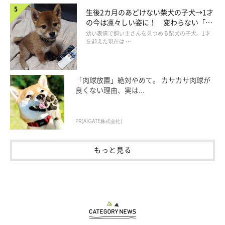
生後2カ月のあどけない柴犬の子犬→1才
の今は凛々しい姿に！ 変わらない「く
りくりおめめ」にもほっこり
幼い表情で飼い主さんを見つめる柴犬の子犬。1才
を迎えた現在は …
先月の台風15号の被害も大きく、かぼちゃんの大好きな城址公園
は、未だに痛々しい姿のままです。
「肉球放置」絶対やめて。 カサカサ肉球が
良くない理由、実は...
PR(AIGATE株式会社)
もっと見る