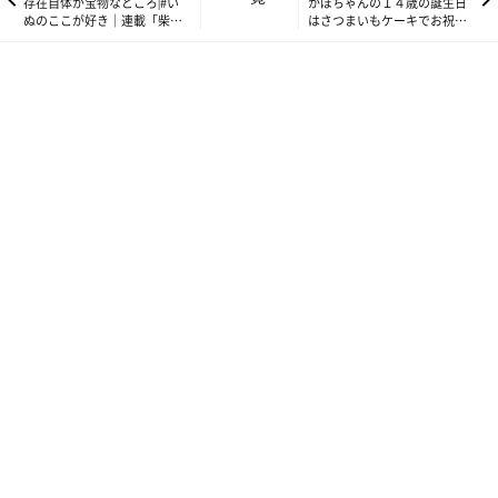
存在自体が宝物なところ|#い
かぼちゃんの１４歳の誕生日
ぬのここが好き｜連載「柴犬
はさつまいもケーキでお祝い
かぼす」
しました！
ここも一帯も水に浸かったようで、草も道も茶色く染まっていた
ので、引き返しました。