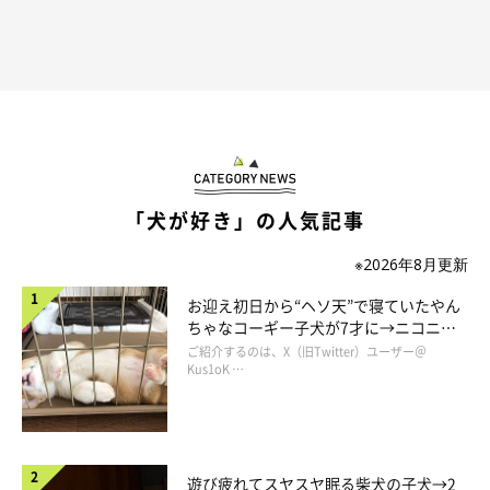
「犬が好き」の人気記事
※2026年8月更新
お迎え初日から“ヘソ天”で寝ていたやん
ちゃなコーギー子犬が7才に→ニコニ
コ“コーギースマイル”が魅力のコに成
ご紹介するのは、X（旧Twitter）ユーザー＠
長！
Kus1oK …
夜遅くに帰宅すると、お腹を空かせた４匹が私の姿を見て、狂喜
遊び疲れてスヤスヤ眠る柴犬の子犬→2