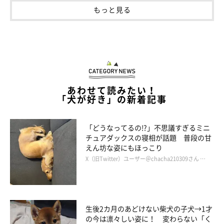
もっと見る
あわせて読みたい！
「犬が好き」の新着記事
「どうなってるの!?」不思議すぎるミニ
チュアダックスの寝相が話題 普段の甘
えん坊な姿にもほっこり
X（旧Twitter）ユーザー＠chacha210309さん …
生後2カ月のあどけない柴犬の子犬→1才
の今は凛々しい姿に！ 変わらない「く