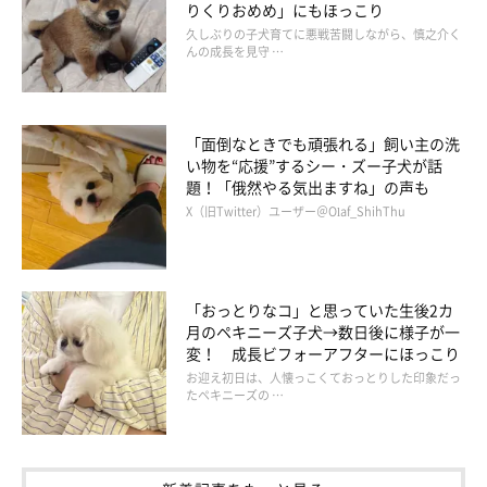
りくりおめめ」にもほっこり
久しぶりの子犬育てに悪戦苦闘しながら、慎之介く
んの成長を見守 …
「面倒なときでも頑張れる」飼い主の洗
い物を“応援”するシー・ズー子犬が話
題！「俄然やる気出ますね」の声も
X（旧Twitter）ユーザー＠Olaf_ShihThu
「おっとりなコ」と思っていた生後2カ
月のペキニーズ子犬→数日後に様子が一
変！ 成長ビフォーアフターにほっこり
お迎え初日は、人懐っこくておっとりした印象だっ
たペキニーズの …