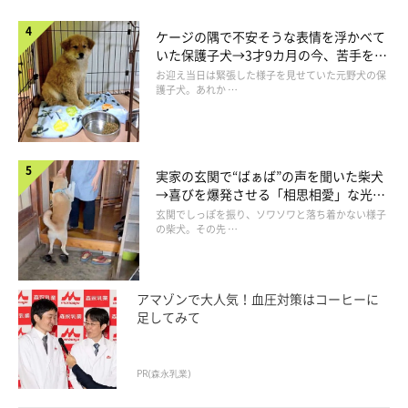
ケージの隅で不安そうな表情を浮かべて
いた保護子犬→3才9カ月の今、苦手を克
服し頼もしいコに成長！
お迎え当日は緊張した様子を見せていた元野犬の保
護子犬。あれか …
実家の玄関で“ばぁば”の声を聞いた柴犬
→喜びを爆発させる「相思相愛」な光景
にほっこり
玄関でしっぽを振り、ソワソワと落ち着かない様子
の柴犬。その先 …
アマゾンで大人気！血圧対策はコーヒーに
足してみて
PR(森永乳業)