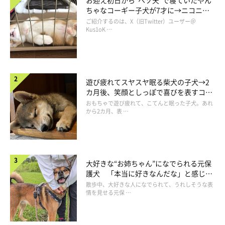
お迎え初日から“ヘソ天”で寝ていたやん
ちゃなコーギー子犬が7才に→ニコニ
コ“コーギースマイル”が魅力のコに成
ご紹介するのは、X（旧Twitter）ユーザー＠
長！
Kus1oK …
遊び疲れてスヤスヤ眠る柴犬の子犬→2
カ月後、笑顔としっぽで喜びを表すコに
成長！
おもちゃで遊び疲れて、こてんと眠った子犬。あれ
から2カ月、表 …
大好きな“お姉ちゃん”になでられる元保
護犬 「本当に好きなんだな」と感じる
表情にほっこり
散歩中、大好きな人になでられて、うれしそうな表
情を見せる元保 …