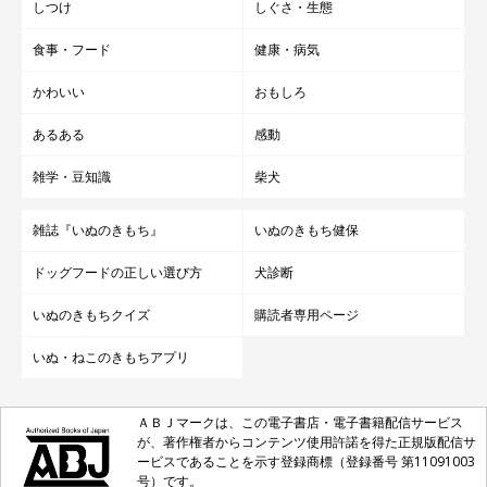
しつけ
しぐさ・生態
食事・フード
健康・病気
かわいい
おもしろ
あるある
感動
雑学・豆知識
柴犬
雑誌『いぬのきもち』
いぬのきもち健保
ドッグフードの正しい選び方
犬診断
いぬのきもちクイズ
購読者専用ページ
いぬ・ねこのきもちアプリ
ＡＢＪマークは、この電子書店・電子書籍配信サービス
が、著作権者からコンテンツ使用許諾を得た正規版配信サ
ービスであることを示す登録商標（登録番号 第11091003
号）です。