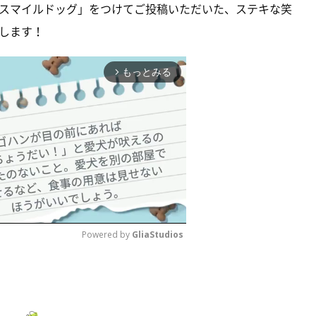
スマイルドッグ」をつけてご投稿いただいた、ステキな笑
します！
もっとみる
arrow_forward_ios
Powered by 
GliaStudios
M
u
t