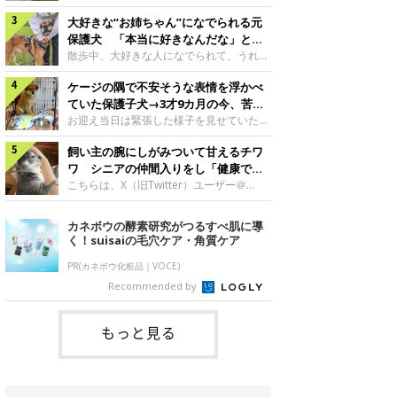
したのでしょうか。今回は、神楽ちゃんの
犬。あれから2カ月、表情や行動にさまざ
成長を飼い主さんと振り返ります！神楽ち
大好きな“お姉ちゃん”になでられる元
まな変化が見られるようになりました。遊
ゃんの成長について聞いた！お迎えから数
び疲れて眠る生後2カ月のなっちゃん遊び
保護犬 「本当に好きなんだな」と感
日後の神楽ちゃん（撮影時生後2カ月）＠
疲れた様子のなっちゃん。@Pkndg_紹介
じる表情にほっこり
散歩中、大好きな人になでられて、うれし
Kus1oKg2vsgdWS2――お迎え当初の神楽
するのは、X（旧Twitter）ユーザー
そうな表情を見せる元保護犬。甘えるよう
ちゃんの様子について教えてください。飼
@Pkndg_さんの愛犬・なっちゃん（取材
ケージの隅で不安そうな表情を浮かべ
な姿に、見ているこちらまでほっこりしま
い主さん： 「お迎え当日から“ヘソ天”で寝
時、生後4カ月／柴犬）。こちらの写真
す。大好きな“お姉ちゃん”に甘える小次郎
ていた保護子犬→3才9カ月の今、苦手
るようなコでし
は、なっちゃんが生後2カ月のころに撮影
くん妹さんになでてもらい、うれしそうな
を克服し頼もしいコに成長！
お迎え当日は緊張した様子を見せていた元
された一枚です。この日、なっちゃんは家
表情を見せる小次郎くん（2026年6月撮
野犬の保護子犬。あれから約3年半、苦手
族と一緒におもちゃで遊んでいました。た
影）。@mika_Jimmy紹介するのは、X（旧
飼い主の腕にしがみついて甘えるチワ
だったことを一つひとつ克服し、家族に寄
くさん遊んで疲れたのか、その後は眠り始
Twitter）ユーザー@mika_Jimmyさんの愛
り添う姿を見せています。お迎え当日、ケ
ワ シニアの仲間入りをし「健康で穏
めたそうです。眠るなっちゃん。
犬・小次郎くん（撮影時5才）。こちら
ージの隅で不安そうにお迎え当日のシルビ
やかな暮らしが続いてほしい」と願う
こちらは、X（旧Twitter）ユーザー＠
@Pkndg_
は、飼い主さんの妹さんと一緒に散歩をし
アちゃん。@nemonemotos今回紹介する
kotubusuke617さんが投稿した写真。写
たときに撮影したという一枚です。この
のは、X（旧Twitter）ユーザー
っているのは、愛犬でチワワのつぶしゃん
カネボウの酵素研究がつるすべ肌に導
日、飼い主さんは実家から自宅へ帰る途
@nemonemotosさんの愛犬・シルビアち
（本名：こつぶちゃん）です。飼い主さん
く！suisaiの毛穴ケア・角質ケア
中、妹さんと公園で待ち合わせ
ゃん（撮影当時、生後推定2カ月）。飼い
の腕にしがみつくつぶしゃん（撮影時6
主さんが「#最初に撮った一枚」として投
才）＠kotubusuke617撮影当時の状況に
PR(カネボウ化粧品｜VOCE)
稿した写真には、ケージの隅で不安そうな
ついて伺うと、飼い主さんはこう教えてく
Recommended by
表情を浮かべるシルビアちゃんの姿が写っ
れました。飼い主さん： 「ある休日のこ
ていました。こちらは、保護犬だったシル
とです。私がソファに座った途端にひざの
上にのってきたので、そのままなでながら
もっと見る
テレビを見ていたのですが、微動だにしな
いので気になって見てみると、腕にしがみ
つくような形で気持ちよさそうに