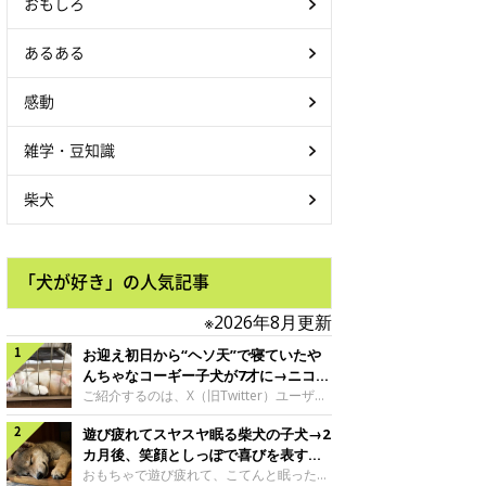
おもしろ
あるある
感動
雑学・豆知識
柴犬
「犬が好き」の人気記事
※2026年8月更新
お迎え初日から“ヘソ天”で寝ていたや
んちゃなコーギー子犬が7才に→ニコニ
コ“コーギースマイル”が魅力のコに成
ご紹介するのは、X（旧Twitter）ユーザー
＠Kus1oKg2vsgdWS2さんの愛犬でウェル
長！
遊び疲れてスヤスヤ眠る柴犬の子犬→2
シュ・コーギー・ペンブロークの神楽ちゃ
ん。今年の8月で7才になるという神楽ちゃ
カ月後、笑顔としっぽで喜びを表すコ
んですが、いったいどんな子犬時代を過ご
に成長！
おもちゃで遊び疲れて、こてんと眠った子