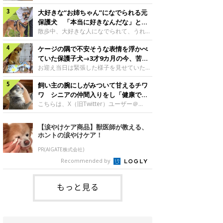
したのでしょうか。今回は、神楽ちゃんの
犬。あれから2カ月、表情や行動にさまざ
成長を飼い主さんと振り返ります！神楽ち
大好きな“お姉ちゃん”になでられる元
まな変化が見られるようになりました。遊
ゃんの成長について聞いた！お迎えから数
び疲れて眠る生後2カ月のなっちゃん遊び
保護犬 「本当に好きなんだな」と感
日後の神楽ちゃん（撮影時生後2カ月）＠
疲れた様子のなっちゃん。@Pkndg_紹介
じる表情にほっこり
散歩中、大好きな人になでられて、うれし
Kus1oKg2vsgdWS2――お迎え当初の神楽
するのは、X（旧Twitter）ユーザー
そうな表情を見せる元保護犬。甘えるよう
ちゃんの様子について教えてください。飼
@Pkndg_さんの愛犬・なっちゃん（取材
ケージの隅で不安そうな表情を浮かべ
な姿に、見ているこちらまでほっこりしま
い主さん： 「お迎え当日から“ヘソ天”で寝
時、生後4カ月／柴犬）。こちらの写真
す。大好きな“お姉ちゃん”に甘える小次郎
ていた保護子犬→3才9カ月の今、苦手
るようなコでし
は、なっちゃんが生後2カ月のころに撮影
くん妹さんになでてもらい、うれしそうな
を克服し頼もしいコに成長！
お迎え当日は緊張した様子を見せていた元
された一枚です。この日、なっちゃんは家
表情を見せる小次郎くん（2026年6月撮
野犬の保護子犬。あれから約3年半、苦手
族と一緒におもちゃで遊んでいました。た
影）。@mika_Jimmy紹介するのは、X（旧
飼い主の腕にしがみついて甘えるチワ
だったことを一つひとつ克服し、家族に寄
くさん遊んで疲れたのか、その後は眠り始
Twitter）ユーザー@mika_Jimmyさんの愛
り添う姿を見せています。お迎え当日、ケ
ワ シニアの仲間入りをし「健康で穏
めたそうです。眠るなっちゃん。
犬・小次郎くん（撮影時5才）。こちら
ージの隅で不安そうにお迎え当日のシルビ
やかな暮らしが続いてほしい」と願う
こちらは、X（旧Twitter）ユーザー＠
@Pkndg_
は、飼い主さんの妹さんと一緒に散歩をし
アちゃん。@nemonemotos今回紹介する
kotubusuke617さんが投稿した写真。写
たときに撮影したという一枚です。この
のは、X（旧Twitter）ユーザー
っているのは、愛犬でチワワのつぶしゃん
【涙やけケア商品】獣医師が教える、
日、飼い主さんは実家から自宅へ帰る途
@nemonemotosさんの愛犬・シルビアち
（本名：こつぶちゃん）です。飼い主さん
ホントの涙やけケア！
中、妹さんと公園で待ち合わせ
ゃん（撮影当時、生後推定2カ月）。飼い
の腕にしがみつくつぶしゃん（撮影時6
主さんが「#最初に撮った一枚」として投
才）＠kotubusuke617撮影当時の状況に
PR(AIGATE株式会社)
稿した写真には、ケージの隅で不安そうな
ついて伺うと、飼い主さんはこう教えてく
Recommended by
表情を浮かべるシルビアちゃんの姿が写っ
れました。飼い主さん： 「ある休日のこ
ていました。こちらは、保護犬だったシル
とです。私がソファに座った途端にひざの
上にのってきたので、そのままなでながら
もっと見る
テレビを見ていたのですが、微動だにしな
いので気になって見てみると、腕にしがみ
つくような形で気持ちよさそうに