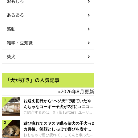
おもしろ
あるある
感動
雑学・豆知識
柴犬
「犬が好き」の人気記事
※2026年8月更新
お迎え初日から“ヘソ天”で寝ていたや
んちゃなコーギー子犬が7才に→ニコニ
コ“コーギースマイル”が魅力のコに成
ご紹介するのは、X（旧Twitter）ユーザー
＠Kus1oKg2vsgdWS2さんの愛犬でウェル
長！
遊び疲れてスヤスヤ眠る柴犬の子犬→2
シュ・コーギー・ペンブロークの神楽ちゃ
ん。今年の8月で7才になるという神楽ちゃ
カ月後、笑顔としっぽで喜びを表すコ
んですが、いったいどんな子犬時代を過ご
に成長！
おもちゃで遊び疲れて、こてんと眠った子