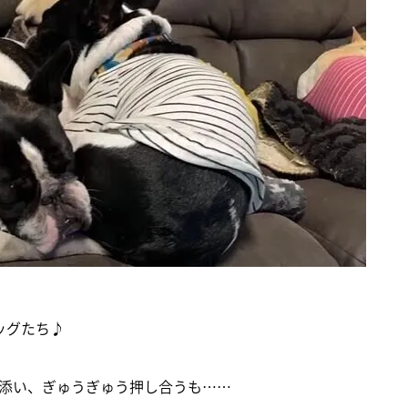
ッグたち♪
添い、ぎゅうぎゅう押し合うも……