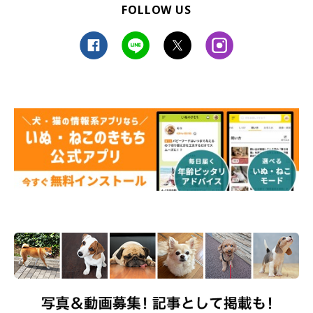
FOLLOW US
そろりそろり……
@shiba_uni_20190107
うにくんは、
逆ハイハイしながらどんどん後ろへ！（笑）
なぜ
だかわからないけど、パパさんの
「待てよ〜」
を聞くたびに、遠
ざかっていくうにくん。不思議だけど…かわいすぎるっ♡