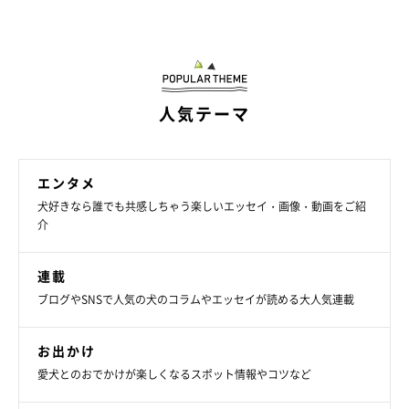
人気テーマ
じーーーっ
@shiba_uni_20190107
ごはんの時間になり、目の前のごはんを
じーーーっ
と真剣に見つ
エンタメ
めるうにくん。パパさんが
「待てよ〜」
とうにくんに声をかけて
犬好きなら誰でも共感しちゃう楽しいエッセイ・画像・動画をご紹
介
いると…
連載
ブログやSNSで人気の犬のコラムやエッセイが読める大人気連載
お出かけ
愛犬とのおでかけが楽しくなるスポット情報やコツなど