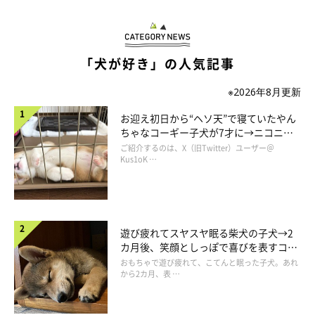
「犬が好き」の人気記事
※2026年8月更新
アゴが外れそう…!?
お迎え初日から“ヘソ天”で寝ていたやん
ちゃなコーギー子犬が7才に→ニコニ
コ“コーギースマイル”が魅力のコに成
ご紹介するのは、X（旧Twitter）ユーザー＠
長！
Kus1oK …
遊び疲れてスヤスヤ眠る柴犬の子犬→2
カ月後、笑顔としっぽで喜びを表すコに
成長！
おもちゃで遊び疲れて、こてんと眠った子犬。あれ
から2カ月、表 …