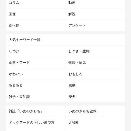
コラム
動画
おーい、うにくーーーん！（笑）
画像
解説
@shiba_uni_20190107
食べ物
アンケート
うにくん、どこ行っちゃうの〜？ 完全にフレームアウトしそう
人気キーワード一覧
な勢いです。そして、待ちに待った
「よし！」
の合図がかかる
と…
しつけ
しぐさ・生態
食事・フード
健康・病気
かわいい
おもしろ
あるある
感動
雑学・豆知識
柴犬
雑誌『いぬのきもち』
いぬのきもち健保
ドッグフードの正しい選び方
犬診断