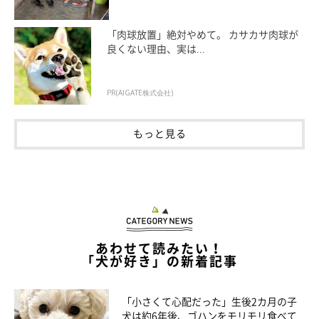
「肉球放置」絶対やめて。 カサカサ肉球が
良くない理由、実は...
PR(AIGATE株式会社)
もっと見る
この投稿をInstagramで見る
あわせて読みたい！
「犬が好き」の新着記事
「小さくて心配だった」生後2カ月の子
犬は約6年後、ゴハンをモリモリ食べて