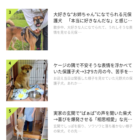
大好きな“お姉ちゃん”になでられる元保
護犬 「本当に好きなんだな」と感じる
表情にほっこり
散歩中、大好きな人になでられて、うれしそうな表
情を見せる元保 …
アゴ大丈夫…!?
@shiba_uni_20190107
ケージの隅で不安そうな表情を浮かべて
いた保護子犬→3才9カ月の今、苦手を克
口を大きく開けすぎたせいでアゴが外れそうになったのか、一瞬
服し頼もしいコに成長！
お迎え当日は緊張した様子を見せていた元野犬の保
護子犬。あれか …
クッ…
とした表情を見せるうにくんなのでした。
ちょっぴり心配しちゃいましたが、大丈夫そうでよかった！
実家の玄関で“ばぁば”の声を聞いた柴犬
→喜びを爆発させる「相思相愛」な光景
にほっこり
玄関でしっぽを振り、ソワソワと落ち着かない様子
の柴犬。その先 …