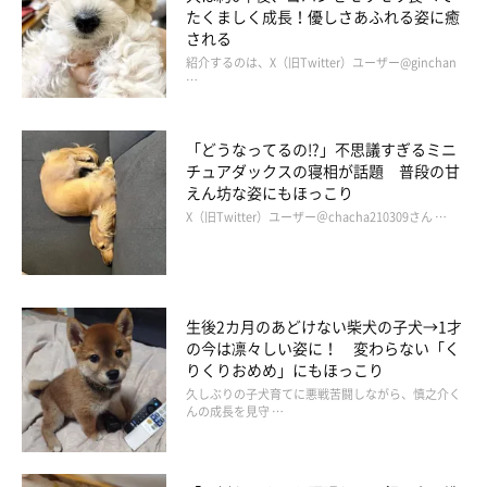
うに🐶UNI(@shiba_uni_20190107)がシェアした投稿
たくましく成長！優しさあふれる姿に癒
される
紹介するのは、X（旧Twitter）ユーザー@ginchan
…
子犬時代のうにくんの愛らしい姿は、まだほかにも！
ごはんタ
イム
に、うにくんは思わぬ行動を見せたんです。
「どうなってるの!?」不思議すぎるミニ
チュアダックスの寝相が話題 普段の甘
えん坊な姿にもほっこり
X（旧Twitter）ユーザー＠chacha210309さん …
生後2カ月のあどけない柴犬の子犬→1才
の今は凛々しい姿に！ 変わらない「く
りくりおめめ」にもほっこり
久しぶりの子犬育てに悪戦苦闘しながら、慎之介く
んの成長を見守 …