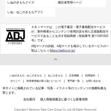
いぬのきもちクイズ
購読者専用ページ
いぬ・ねこのきもちアプリ
ＡＢＪマークは、この電子書店・電子書籍配信サービス
が、著作権者からコンテンツ使用許諾を得た正規版配信サ
ービスであることを示す登録商標（登録番号 第11091003
ダッシュ！！！
号）です。
ABJマークの詳細、ABJマークを掲示しているサービスの一
覧はこちら→
https://aebs.or.jp/
いぬのきもち・ねこのきもち
ねこのきもち
広告掲載
利用規約
ポリシー
利用者情報の取り扱いについて
専門家一覧
お問い合わせ
本サイトに掲載されている記事・写真・イラスト等のコンテンツの無断転載を
禁じます。
会社案内
個人情報保護法に基づく公表事項等
Copyright © Benesse Style Care Group Co.,Ltd. All Rights Reserved.