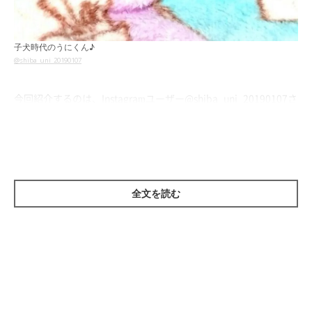
子犬時代のうにくん♪
@shiba_uni_20190107
今回紹介するのは、Instagramユーザー
@shiba_uni_20190107
さ
んの愛犬・豆柴のうにくん（♂・2才）。Instagramに投稿された
子犬時代のうにくんの姿が、「かわいすぎる」と大きな反響を呼
んでいました。
全文を読む
眠くなってきて…