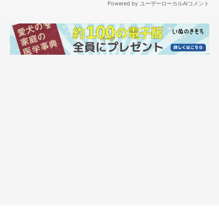
ふあぁ〜♡
@shiba_uni_20190107
大あくび！
たくさん遊んで疲れてしまったのかな？ 眠そうな
うにくんの姿がかわいすぎます♪
でも…