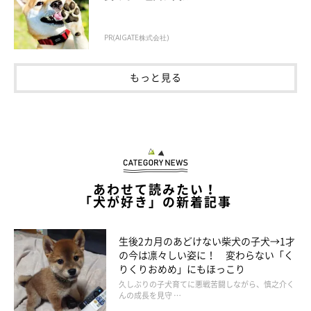
PR(AIGATE株式会社)
もっと見る
あわせて読みたい！
「犬が好き」の新着記事
生後2カ月のあどけない柴犬の子犬→1才
の今は凛々しい姿に！ 変わらない「く
りくりおめめ」にもほっこり
久しぶりの子犬育てに悪戦苦闘しながら、慎之介く
んの成長を見守 …