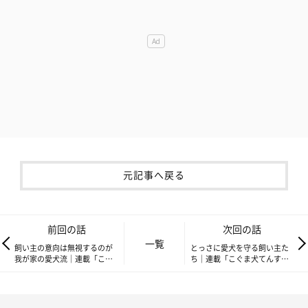
元記事へ戻る
前回の話
次回の話
一覧
飼い主の意向は無視するのが
とっさに愛犬を守る飼い主た
我が家の愛犬流｜連載「こぐ
ち｜連載「こぐま犬てんす
ま犬てんすけ」vol.167
け」vol.169