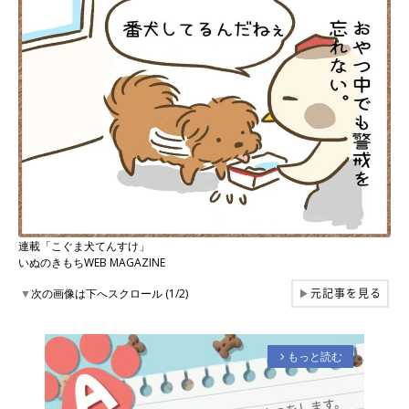
連載「こぐま犬てんすけ」
いぬのきもちWEB MAGAZINE
元記事を見る
▼
次の画像は下へスクロール (1/2)
▶
もっと読む
arrow_forward_ios