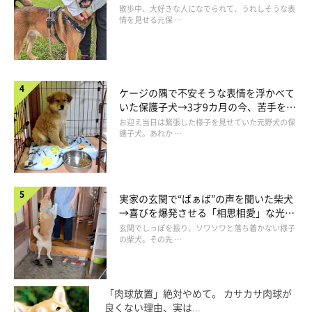
表情にほっこり
散歩中、大好きな人になでられて、うれしそうな表
情を見せる元保 …
ケージの隅で不安そうな表情を浮かべて
いた保護子犬→3才9カ月の今、苦手を克
服し頼もしいコに成長！
お迎え当日は緊張した様子を見せていた元野犬の保
護子犬。あれか …
実家の玄関で“ばぁば”の声を聞いた柴犬
→喜びを爆発させる「相思相愛」な光景
にほっこり
玄関でしっぽを振り、ソワソワと落ち着かない様子
の柴犬。その先 …
「肉球放置」絶対やめて。 カサカサ肉球が
良くない理由、実は...