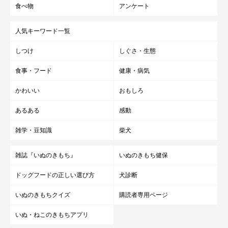
食べ物
アンケート
人気キーワード一覧
しつけ
しぐさ・生態
食事・フード
健康・病気
かわいい
おもしろ
あるある
感動
雑学・豆知識
柴犬
雑誌『いぬのきもち』
いぬのきもち健保
ドッグフードの正しい選び方
犬診断
いぬのきもちクイズ
購読者専用ページ
いぬ・ねこのきもちアプリ