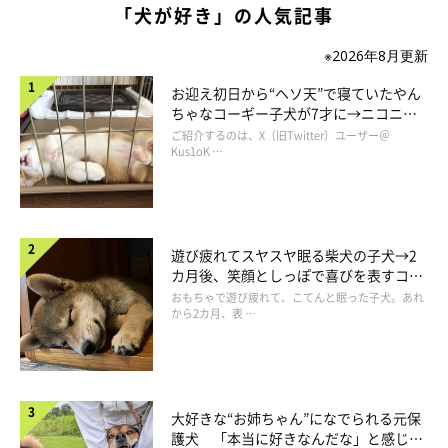
「犬が好き」の人気記事
※2026年8月更新
お迎え初日から“ヘソ天”で寝ていたやん
ちゃなコーギー子犬が7才に→ニコニ
コ“コーギースマイル”が魅力のコに成
ご紹介するのは、X（旧Twitter）ユーザー＠
長！
Kus1oK …
遊び疲れてスヤスヤ眠る柴犬の子犬→2
カ月後、笑顔としっぽで喜びを表すコに
成長！
おもちゃで遊び疲れて、こてんと眠った子犬。あれ
から2カ月、表 …
大好きな“お姉ちゃん”になでられる元保
護犬 「本当に好きなんだな」と感じる