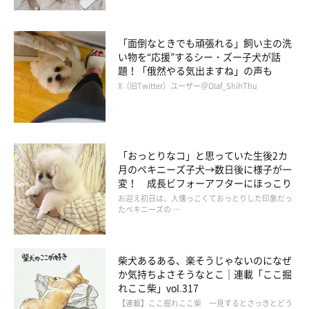
「面倒なときでも頑張れる」飼い主の洗
い物を“応援”するシー・ズー子犬が話
題！「俄然やる気出ますね」の声も
X（旧Twitter）ユーザー＠Olaf_ShihThu
「おっとりなコ」と思っていた生後2カ
月のペキニーズ子犬→数日後に様子が一
変！ 成長ビフォーアフターにほっこり
お迎え初日は、人懐っこくておっとりした印象だっ
たペキニーズの …
柴犬あるある、楽そうじゃないのになぜ
か気持ちよさそうなとこ｜連載「ここ掘
れここ柴」vol.317
【連載】ここ掘れここ柴 一見するとさっきとどう