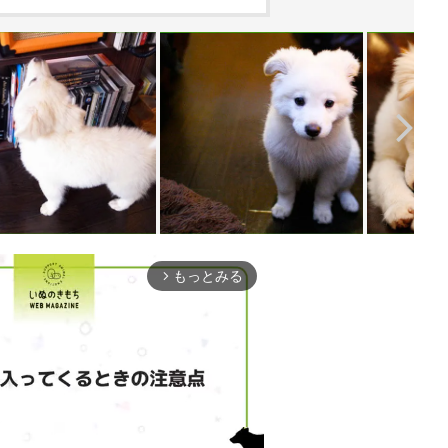
もっとみる
arrow_forward_ios