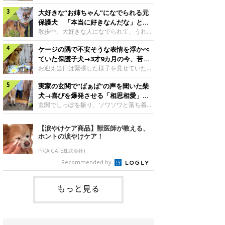
したのでしょうか。今回は、神楽ちゃんの
犬。あれから2カ月、表情や行動にさまざ
成長を飼い主さんと振り返ります！神楽ち
大好きな“お姉ちゃん”になでられる元
まな変化が見られるようになりました。遊
ゃんの成長について聞いた！お迎えから数
び疲れて眠る生後2カ月のなっちゃん遊び
保護犬 「本当に好きなんだな」と感
日後の神楽ちゃん（撮影時生後2カ月）＠
疲れた様子のなっちゃん。@Pkndg_紹介
じる表情にほっこり
散歩中、大好きな人になでられて、うれし
Kus1oKg2vsgdWS2――お迎え当初の神楽
するのは、X（旧Twitter）ユーザー
そうな表情を見せる元保護犬。甘えるよう
ちゃんの様子について教えてください。飼
@Pkndg_さんの愛犬・なっちゃん（取材
ケージの隅で不安そうな表情を浮かべ
な姿に、見ているこちらまでほっこりしま
い主さん： 「お迎え当日から“ヘソ天”で寝
時、生後4カ月／柴犬）。こちらの写真
す。大好きな“お姉ちゃん”に甘える小次郎
ていた保護子犬→3才9カ月の今、苦手
るようなコでし
は、なっちゃんが生後2カ月のころに撮影
くん妹さんになでてもらい、うれしそうな
を克服し頼もしいコに成長！
お迎え当日は緊張した様子を見せていた元
された一枚です。この日、なっちゃんは家
表情を見せる小次郎くん（2026年6月撮
野犬の保護子犬。あれから約3年半、苦手
族と一緒におもちゃで遊んでいました。た
影）。@mika_Jimmy紹介するのは、X（旧
実家の玄関で“ばぁば”の声を聞いた柴
だったことを一つひとつ克服し、家族に寄
くさん遊んで疲れたのか、その後は眠り始
Twitter）ユーザー@mika_Jimmyさんの愛
り添う姿を見せています。お迎え当日、ケ
犬→喜びを爆発させる「相思相愛」な
めたそうです。眠るなっちゃん。
犬・小次郎くん（撮影時5才）。こちら
ージの隅で不安そうにお迎え当日のシルビ
光景にほっこり
玄関でしっぽを振り、ソワソワと落ち着か
@Pkndg_
は、飼い主さんの妹さんと一緒に散歩をし
アちゃん。@nemonemotos今回紹介する
ない様子の柴犬。その先には、大好きな人
たときに撮影したという一枚です。この
のは、X（旧Twitter）ユーザー
との再会が待っていました。玄関でソワソ
【涙やけケア商品】獣医師が教える、
日、飼い主さんは実家から自宅へ帰る途
@nemonemotosさんの愛犬・シルビアち
ワする福丸くんソワソワした様子を見せる
ホントの涙やけケア！
中、妹さんと公園で待ち合わせ
ゃん（撮影当時、生後推定2カ月）。飼い
福丸くん。@totomo_fukumaru紹介する
主さんが「#最初に撮った一枚」として投
のは、X（旧Twitter）ユーザー
PR(AIGATE株式会社)
稿した写真には、ケージの隅で不安そうな
@totomo_fukumaruさんが投稿していた
Recommended by
表情を浮かべるシルビアちゃんの姿が写っ
動画。玄関でしっぽを振っているのは、愛
ていました。こちらは、保護犬だったシル
犬・福丸くん（撮影時11才／柴犬）です。
何やらソワソワしている様子が印象的です
もっと見る
が、それにはほっこりする理由がありまし
た。 玄関で聞こえた、うれしい声ばぁば
に会えて喜ぶ福丸くん。@to