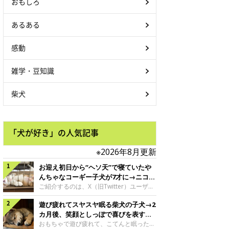
おもしろ
あるある
感動
雑学・豆知識
柴犬
「犬が好き」の人気記事
※2026年8月更新
お迎え初日から“ヘソ天”で寝ていたや
んちゃなコーギー子犬が7才に→ニコニ
コ“コーギースマイル”が魅力のコに成
ご紹介するのは、X（旧Twitter）ユーザー
＠Kus1oKg2vsgdWS2さんの愛犬でウェル
長！
遊び疲れてスヤスヤ眠る柴犬の子犬→2
シュ・コーギー・ペンブロークの神楽ちゃ
ん。今年の8月で7才になるという神楽ちゃ
カ月後、笑顔としっぽで喜びを表すコ
んですが、いったいどんな子犬時代を過ご
に成長！
おもちゃで遊び疲れて、こてんと眠った子