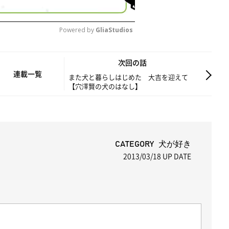
Powered by 
GliaStudios
M
次回の話
u
連載一覧
また犬と暮らしはじめた 大吉を迎えて
【穴澤賢の犬のはなし】
t
e
CATEGORY 犬が好き
2013/03/18
UP DATE